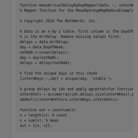
function
% Mapper function for the MeanByGroupMapReduceExample.
% Copyright 2014 The MathWorks, Inc.
% Data is an n-by-2 table: first column is the DayOfWe
% is the ArrDelay. Remove missing values first.
delays = data.ArrDelay;

day = data.DayOfWeek;

notNaN =~isnan(delays);

day = day(notNaN);

delays = delays(notNaN);

% find the unique days in this chunk
[intermKeys,~,idx] = unique(day, 
'stable'
);

% group delays by idx and apply @grpstatsfun function 
intermVals = accumarray(idx,delays,size(intermKeys),@co
addmulti(intermKVStore,intermKeys,intermVals);

function
 out = countsum(x)

n = length(x); 
% count
s = sum(x); 
% mean
out = {[n, s]};