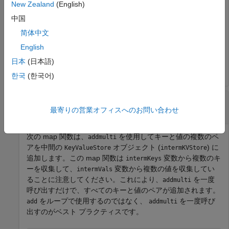
New Zealand
(English)
function
 MeanDistMapFun(data, info, intermKVStore)

中国
    distances = data.Distance(~isnan(data.Distance));

    sumLenKey = 
'sumAndLength'
;

简体中文
    sumLenValue = [sum(distances), length(distances)];

English
end
日本
(日本語)
한국
(한국어)
map 関数でキーと値の複数のペアを
KeyValueStore に追加
最寄りの営業オフィスへのお問い合わせ
次の map 関数は、
を使用してキーと値の複数のペ
addmulti
アを中間の
オブジェクト (
) に
KeyValueStore
intermKVStore
追加します。この map 関数は
変数から複数のキ
intermKeys
ーを収集して、
変数から複数の値を収集してい
intermVals
ることに注意してください。これにより、
を一度
addmulti
呼び出すだけで、すべてのキーと値のペアが追加されます。
をループで使用するのではなく、
を一度呼び
add
addmulti
出すのがベスト プラクティスです。