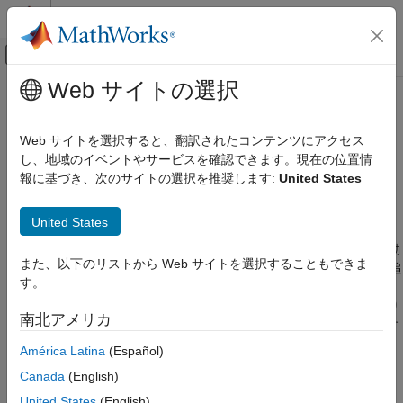
コンテンツへスキップ
MATLAB ヘルプ センター
オフキャンバス ナビゲーション メ
メインコンテンツ
Web サイトの選択
ドキュメンテーションのホーム
KeyValueStore
MATLAB
Web サイトを選択すると、翻訳されたコンテンツにアクセス
データのインポートと解析
キーと値のペアを保存して mapreduce で使用
し、地域のイベントやサービスを確認できます。現在の位置情
大きなファイルとビッグ データ
報に基づき、次のサイトの選択を推奨します:
United States
MapReduce
このページをすべて展開する
説明
United States
KeyValueStore
関数
は、実行中に
オブジェクトを自動
mapreduce
KeyValueStore
項目一覧
また、以下のリストから Web サイトを選択することもできま
的に作成し、それを使用して map 関数と reduce 関数によって追
説明
す。
加されたキーと値のペアを保存します。
を使用するた
mapreduce
作成
めに
オブジェクトを明示的に作成する必要はあり
KeyValueStore
南北アメリカ
オブジェクト関数
ませんが、map 関数と reduce 関数でこのオブジェクトを操作す
例
るには、オブジェクト関数
と
を使用する必要があ
add
addmulti
América Latina
(Español)
ります。
拡張機能
Canada
(English)
バージョン履歴
作成
United States
(English)