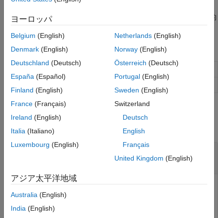
参考
関数
は実行時に
オブジェクトを自動的
mapreduce
KeyValueStore
ヨーロッパ
に作成します。
Belgium
(English)
Netherlands
(English)
オブジェクト関数
Denmark
(English)
Norway
(English)
Deutschland
(Deutsch)
Österreich
(Deutsch)
キーと値の 1 つのペアを KeyValueStore に追加
add
España
(Español)
Portugal
(English)
キーと値の複数のペアを KeyValueStore に追加
addmulti
Finland
(English)
Sweden
(English)
France
(Français)
Switzerland
例
Ireland
(English)
Deutsch
すべて折りたたむ
Italia
(Italiano)
English
Luxembourg
(English)
Français
map 関数でキーと値のペアを KeyValueStore に
United Kingdom
(English)
追加
アジア太平洋地域
次の map 関数は、関数
を使用してキーと値のペアを中
add
Australia
(English)
間の
オブジェクト (
) に 1 つず
KeyValueStore
intermKVStore
つ追加します。
India
(English)