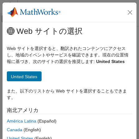
コンテンツへスキップ
MATLAB ヘルプ センター
オフキャンバス ナビゲーション メ
メインコンテンツ
Web サイトの選択
ドキュメンテーションのホーム
matlab.io.hdf4.sd.findAttr
MATLAB
Web サイトを選択すると、翻訳されたコンテンツにアクセス
データのインポートと解析
名前空間:
matlab.io.hdf4.sd
し、地域のイベントやサービスを確認できます。現在の位置情
データのインポートとエクスポート
報に基づき、次のサイトの選択を推奨します:
United States
標準ファイル形式
指定された属性のインデックス
科学データ
United States
構文
HDF4 ファイル
また、以下のリストから Web サイトを選択することもできま
idx = findAttr(objID,attrname)
matlab.io.hdf4.sd.findAttr
す。
項目一覧
説明
南北アメリカ
構文
は、
で指定された属
説明
idx = findAttr(objID,attrname)
attrname
América Latina
(Español)
性のインデックスを返します。
入力は、SD インターフェ
objID
例
Canada
(English)
イス識別子、データセット識別子、次元識別子のいずれかです。
参考
United States
(English)