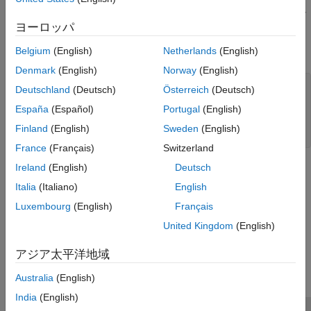
この関数は、HDF ライブラリ C API の関数
に相当し
SDfindattr
ます。
ヨーロッパ
Belgium
(English)
Netherlands
(English)
例
Denmark
(English)
Norway
(English)
import 
matlab.io.hdf4.*
Deutschland
(Deutsch)
Österreich
(Deutsch)
sdID = sd.start(
'sd.hdf'
);

España
(Español)
Portugal
(English)
idx = sd.findAttr(sdID,
'creation_date'
);

data = sd.readAttr(sdID,idx);

Finland
(English)
Sweden
(English)
France
(Français)
Switzerland
Ireland
(English)
Deutsch
参考
Italia
(Italiano)
English
|
|
|
sd.start
sd.select
sd.getDimID
sd.readAttr
Luxembourg
(English)
Français
United Kingdom
(English)
この情報は役に立ちましたか？
アジア太平洋地域
Australia
(English)
India
(English)