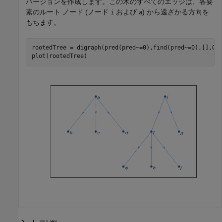
バージョンを作成します。この木のすべてのエッジは、各要
素のルート ノード (ノード
および
) から遠ざかる方向を
i
a
もちます。
rootedTree = digraph(pred(pred~=0),find(pred~=0),[],G.N
plot(rootedTree)