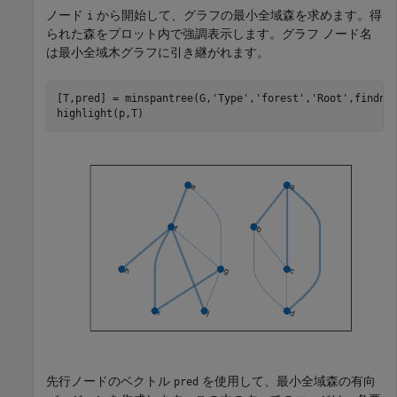
ノード
から開始して、グラフの最小全域森を求めます。得
i
られた森をプロット内で強調表示します。グラフ ノード名
は最小全域木グラフに引き継がれます。
[T,pred] = minspantree(G,
'Type'
,
'forest'
,
'Root'
,findno
highlight(p,T)
先行ノードのベクトル
を使用して、最小全域森の有向
pred