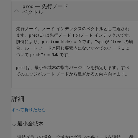
— 先行ノード
pred
ベクトル
先行ノード。ノード インデックスのベクトルとして返され
ます。
は先行ノード
のノード インデックスです。
pred(I)
I
慣例により、
です。
が
の場
pred(rootNode) = 0
Type
'tree'
合、ルート ノードと同じ要素内にないすべてのノード
に
I
ついて
です。
pred(I) = NaN
は、最小全域木の指向バージョンを指定します。すべ
pred
てのエッジがルート ノードから遠ざかる方向を向きます。
詳細
すべて折りたたむ
最小全域木
連結グラフの場合、全域木はグラフの各ノードを連結し、循