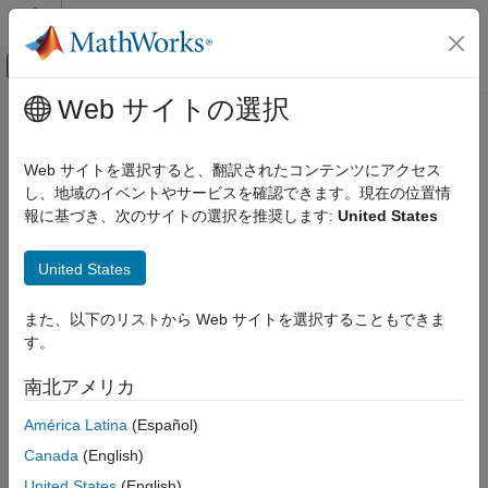
コンテンツへスキップ
MATLAB ヘルプ センター
オフキャンバス ナビゲーション メ
メインコンテンツ
Web サイトの選択
ドキュメンテーションのホーム
minspantree
MATLAB
Web サイトを選択すると、翻訳されたコンテンツにアクセス
数学
グラフの最小全域木
し、地域のイベントやサービスを確認できます。現在の位置情
グラフとネットワーク アルゴリズム
報に基づき、次のサイトの選択を推奨します:
United States
ページ内をすべて折りたたむ
minspantree
構文
United States
項目一覧
T = minspantree(G)
構文
また、以下のリストから Web サイトを選択することもできま
T = minspantree(G,Name,Value)
説明
す。
[T,pred] = minspantree(
___
)
例
説明
南北アメリカ
入力引数
は、グラフ
の
最小全域木
を返します。
名前と値の引数
= minspantree(
)
G
T
T
G
América Latina
(Español)
出力引数
Canada
(English)
例
詳細
United States
(English)