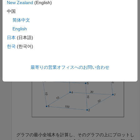
New Zealand
(English)
す。
中国
s = [1 1 1 2 5 3 6 4 7 8 8 8];

简体中文
t = [2 3 4 5 3 6 4 7 2 6 7 5];

English
weights = [100 10 10 10 10 20 10 30 50 10 70 10];

G = graph(s,t,weights);

日本
(日本語)
p = plot(G,
'EdgeLabel'
,G.Edges.Weight);
한국
(한국어)
最寄りの営業オフィスへのお問い合わせ
グラフの最小全域木を計算し、そのグラフの上にプロットし