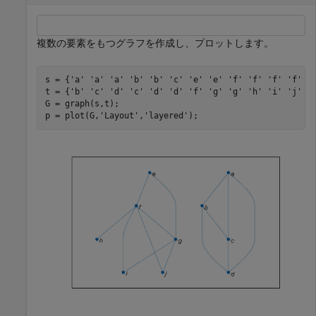
複数の要素をもつグラフを作成し、プロットします。
s = {
'a'
'a'
'a'
'b'
'b'
'c'
'e'
'e'
'f'
'f'
'f'
'f'
'
t = {
'b'
'c'
'd'
'c'
'd'
'd'
'f'
'g'
'g'
'h'
'i'
'j'
'
G = graph(s,t);

p = plot(G,
'Layout'
,
'layered'
);