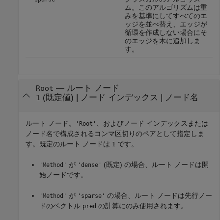
ム。このアルゴリズムは重
みを基準にしてすべてのエ
ッジを並べ替え、エッジが
循環を作成しない場合にそ
のエッジを木に追加しま
す。
—
ルート ノード
Root
(既定値) |
ノード インデックス
|
ノード名
1
ルート ノード。
、およびノード インデックスまたは
'Root'
ノード名で構成されるコンマ区切りのペアとして指定しま
す。既定のルート ノードは
です。
1
が
(既定) の場合、ルート ノードは開
'Method'
'dense'
始ノードです。
が
の場合、ルート ノードは先行ノー
'Method'
'sparse'
ドのベクトル
の計算にのみ使用されます。
pred