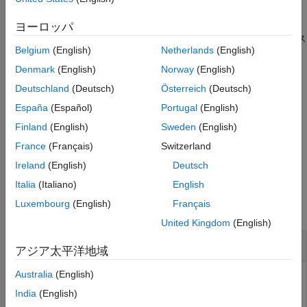
拡張機能
は、1 つ以上の名前と値のペア
= minspantree(
,
)
T
G
Name,Value
バージョン履歴
の引数で指定された追加のオプションを使用します。たとえば、
ヨーロッパ
参考
は最小全域木の計算にクラス
minspantree(G,'Method','sparse')
Belgium
(English)
Netherlands
(English)
カル アルゴリズムを使用します。
Denmark
(English)
Norway
(English)
例
Deutschland
(Deutsch)
Österreich
(Deutsch)
España
(Español)
Portugal
(English)
は、前述の構文に示した任意の入
[
,
] = minspantree(
___
)
T
pred
力引数を使用して、先行ノードのベクトル
も返します。
pred
Finland
(English)
Sweden
(English)
France
(Français)
Switzerland
例
Ireland
(English)
Deutsch
例
Italia
(Italiano)
English
Luxembourg
(English)
Français
すべて折りたたむ
United Kingdom
(English)
立方体グラフの最小全域木
アジア太平洋地域
Australia
(English)
India
(English)
重み付きエッジをもつ立方体グラフを作成し、プロットしま