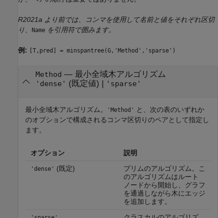
R2021a より前では、コンマを使用して名前と値をそれぞれ区切
り、
を引用符で囲みます。
Name
例:
[T,pred] = minspantree(G,'Method','sparse')
—
最小全域木アルゴリズム
Method
(既定値) |
'dense'
'sparse'
最小全域木アルゴリズム。
と、次の表のいずれか
'Method'
のオプションで構成されるコンマ区切りのペアとして指定し
ます。
オプション
説明
(既定)
プリムのアルゴリズム。こ
'dense'
のアルゴリズムはルート
ノードから開始し、グラフ
を通過しながら木にエッジ
を追加します。
クラスカルのアルゴリズ
'sparse'