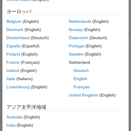
参考
は CDF ファイルを識別します。
は、バッファ
cdfId
numBuffers
ーの数を指定する数値です。
ヨーロッパ
Belgium
(English)
Netherlands
(English)
例
Denmark
(English)
Norway
(English)
例の CDF ファイルを開き、使用されるキャッシュ バッファーの
Deutschland
(Deutsch)
Österreich
(Deutsch)
数を指定します。
España
(Español)
Portugal
(English)
Finland
(English)
Sweden
(English)
cdfId = cdflib.open(
"your_file.cdf"
);

France
(Français)
Switzerland
% Get current number of staging cache buffers
size = cdflib.getStageCacheSize(cdfId)
Ireland
(English)
Deutsch
Italia
(Italiano)
English
Luxembourg
(English)
Français
size =

United Kingdom
(English)
   125
アジア太平洋地域
% Specify new cache size value
Australia
(English)
cdflib.setStageCacheSize(cdfId, 200)

India
(English)
% Get size again