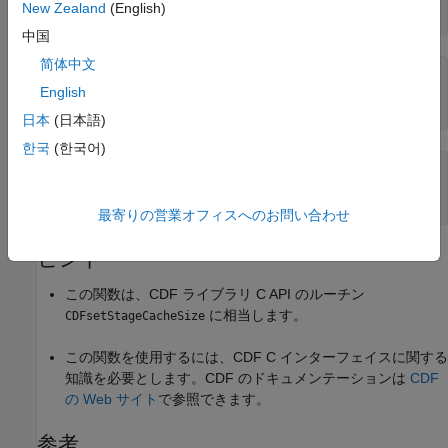
New Zealand
(English)
size = cdflib.getStageCacheSize(cdfId)
中国
简体中文
size =

English
   200
日本
(日本語)
한국
(한국어)
% Clean up
cdflib.close(cdfId)

clear 
cdfId
最寄りの営業オフィスへのお問い合わせ
ヒント
この関数は、CDF ライブラリ C API のルーチン
に相当します。
CDFsetStageCacheSize
この関数を使用するには、CDF C インターフェイスに関する
知識を必要とします。CDF のドキュメンテーションは
CDF
の Web サイト
で参照できます。
参考