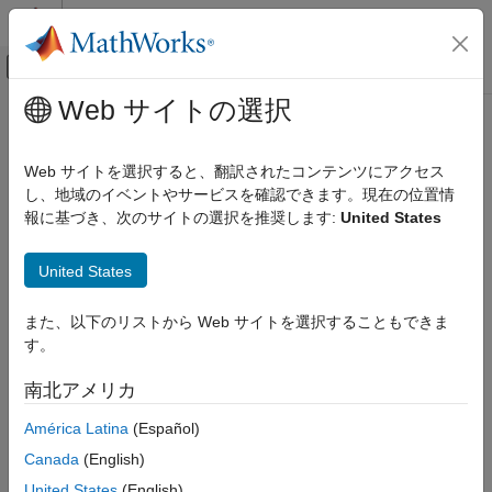
コンテンツへスキップ
MATLAB ヘルプ センター
オフキャンバス ナビゲーション メ
メインコンテンツ
Web サイトの選択
ドキュメンテーションのホーム
cdflib.setStageCacheSize
MATLAB
Web サイトを選択すると、翻訳されたコンテンツにアクセス
データのインポートと解析
CDF (Common Data Format) ファイルのステージング キャッシ
し、地域のイベントやサービスを確認できます。現在の位置情
データのインポートとエクスポート
ュ バッファーの数の指定
報に基づき、次のサイトの選択を推奨します:
United States
標準ファイル形式
構文
科学データ
United States
CDF ファイル
cdflib.setStageCacheSize(cdfId,numBuffers)
また、以下のリストから Web サイトを選択することもできま
cdflib.setStageCacheSize
す。
説明
項目一覧
南北アメリカ
構文
は、CDF
cdflib.setStageCacheSize(cdfId,numBuffers)
(Common Data Format) ファイルのステージング キャッシュ バ
説明
América Latina
(Español)
ッファーの数を指定します。CDF キャッシュ スキームについて
例
Canada
(English)
は、『
CDF ユーザー ガイド』を参照してください。
ヒント
United States
(English)