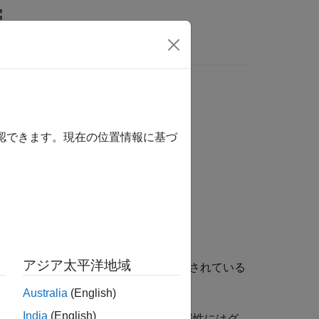
wers
確認できます。現在の位置情報に基づ
アジア太平洋地域
ommon Data Format) ファイルで指定されている
Australia
(English)
India
(English)
値です。属性番号は 0 ベースです。属性にはグ