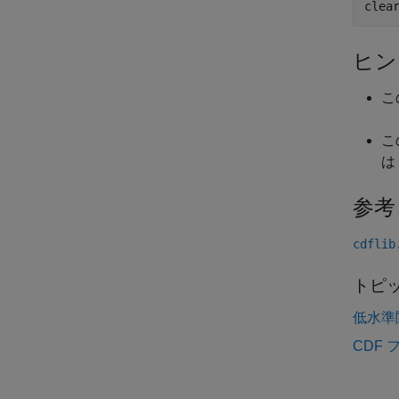
clea
ヒン
こ
こ
は
参考
cdflib
トピ
低水準
CDF