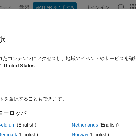
ニティ
学習
サインイン
MATLAB を入手する
ンテーション
例
関数
アプリ
ビデオ
MATLAB Ans
ib.getNumAttrgEntries
択
バル スコープをもつ属性のエントリの数
されたコンテンツにアクセスし、地域のイベントやサービスを
:
United States
es = cdflib.getNumAttrgEntries(cdfId,attrNum)
イトを選択することもできます。
ヨーロッパ
は、CDF (C
es = cdflib.getNumAttrgEntries(cdfId,attrNum)
バル属性で書き込まれるエントリの数を返します。
Belgium
(English)
Netherlands
(English)
Denmark
(English)
Norway
(English)
は CDF ファイルを識別します。
は、属性を識別する数