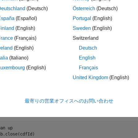
attrNum
ル スコープが必要です。
Deutschland
(Deutsch)
Österreich
(Deutsch)
España
(Español)
Portugal
(English)
inland
(English)
Sweden
(English)
CDF を開き、ファイル内のグローバル属性に関連付けられて
France
(Français)
Switzerland
reland
(English)
Deutsch
d = cdflib.open(
"example.cdf"
);

talia
(Italiano)
English
e first attribute is a global attribute
Luxembourg
(English)
Français
gEntries = cdflib.getNumAttrgEntries(cdfId,0)
United Kingdom
(English)
Entries =

最寄りの営業オフィスへのお問い合わせ
 3
ean up
b.close(cdfId)
