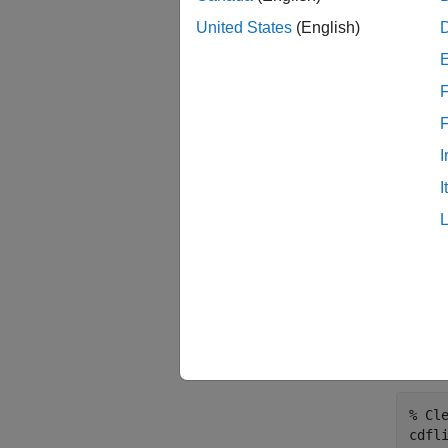
cdfId
ローバ
United States
(English)
例
F
例の 
I
cdfI
I
% Th
attr
attrg
    
% Cl
cdfli