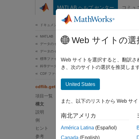
コンテンツへスキップ
MATLAB ヘルプ センター
コミュ
ドキュメ
ドキュメンテーションのホーム
MATLAB
cdfl
Web サイトの選
データのインポートと解析
データのインポートとエクスポート
標準ファイル形式
グロー
Web サイトを選択すると、翻訳
科学データ
き、次のサイトの選択を推奨します
構文
CDF ファイル
United States
cdflib.getNumAttrgEntries
nentri
項目一覧
また、以下のリストから Web サ
説明
構文
説明
南北アメリカ
nentri
例
グロー
América Latina
(Español)
ヒント
参考
Canada
(English)