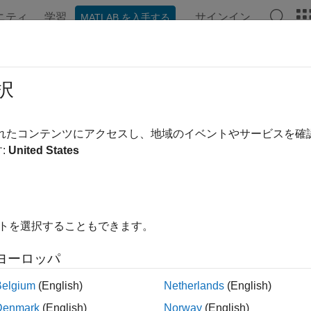
ニティ
学習
サインイン
MATLAB を入手する
ンテーション
例
関数
アプリ
ビデオ
MATLAB Ans
symbol
,
@
択
数と関数ハンドルの作成、スーパークラス メソッドの呼び出し
されたコンテンツにアクセスし、地域のイベントやサービスを
:
United States
ージをすべて展開する
イトを選択することもできます。
ヨーロッパ
号 (
) は、無名関数および名前付き関数へのハンドルを作成
@
呼び出す際にも使用されます。たとえば、
は 
f = @(x,y) x+y
Belgium
(English)
Netherlands
(English)
成します。
Denmark
(English)
Norway
(English)