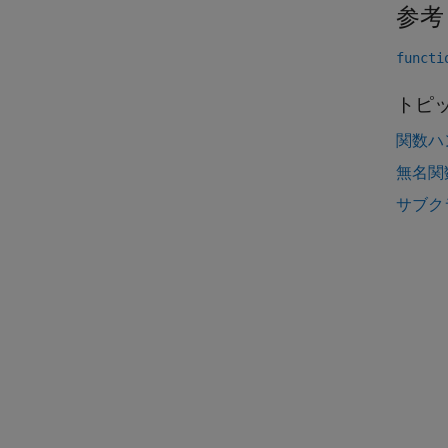
参考
functi
トピ
関数ハ
無名関
サブク