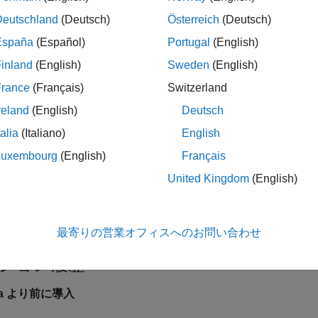
Deutschland
(Deutsch)
Österreich
(Deutsch)
España
(Español)
Portugal
(English)
inland
(English)
Sweden
(English)
展開する
France
(Français)
Switzerland
reland
(English)
Deutsch
無名関数の作成
talia
(Italiano)
English
Luxembourg
(English)
Français
関数ハンドルの作成
United Kingdom
(English)
スーパークラス メソッドの呼び出し
最寄りの営業オフィスへのお問い合わせ
ジョン履歴
6a より前に導入