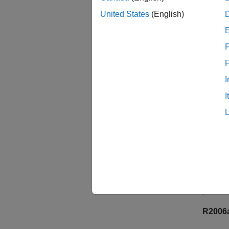
例
United States
(English)
例
F
すべて
I
I
バー
R200