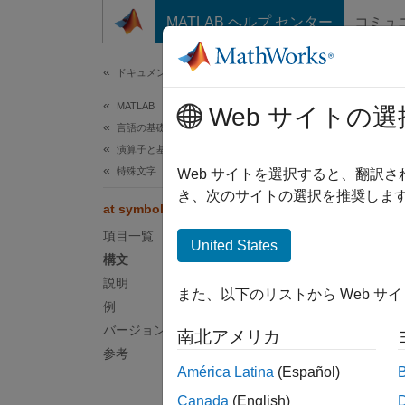
コンテンツへスキップ
MATLAB ヘルプ センター
コミュ
ドキュメ
ドキュメンテーションのホーム
MATLAB
at 
Web サイトの選
言語の基礎
演算子と基本的な演算
特殊文字
無名関
Web サイトを選択すると、翻訳
き、次のサイトの選択を推奨します
at symbol, @
このペ
項目一覧
構文
United States
構文
@
説明
また、以下のリストから Web サ
説明
例
バージョン履歴
南北アメリカ
アット記
参考
ッドを
América Latina
(Español)
数を作
Canada
(English)