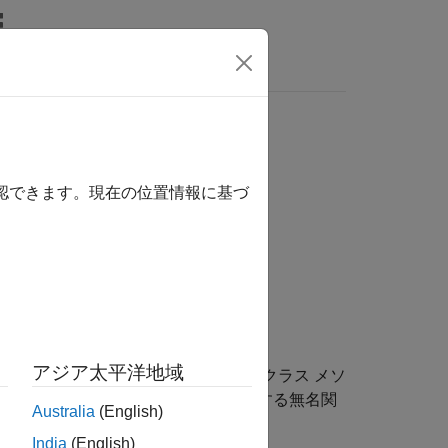
wers
確認できます。現在の位置情報に基づ
アジア太平洋地域
するほか、サブクラス内からスーパークラス メソ
2 つの入力を受け取り、それらを加算する無名関
Australia
(English)
India
(English)