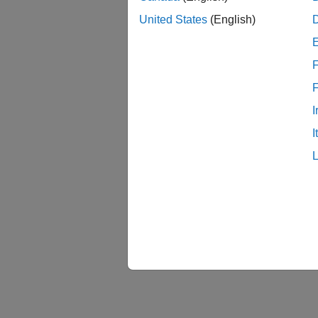
United States
(English)
F
I
I