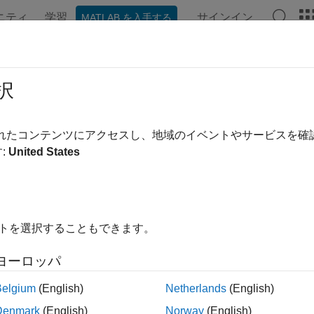
ニティ
学習
サインイン
MATLAB を入手する
ンテーション
例
関数
アプリ
ビデオ
MATLAB Ans
イル デバイス センサー
択
ル デバイスに接続してそのデバイスからデータを返す
されたコンテンツにアクセスし、地域のイベントやサービスを
ル デバイスに接続し、モバイル デバイス センサーからイメ
:
United States
作します。
イトを選択することもできます。
展開する
ヨーロッパ
接続と情報
Belgium
(English)
Netherlands
(English)
Denmark
(English)
Norway
(English)