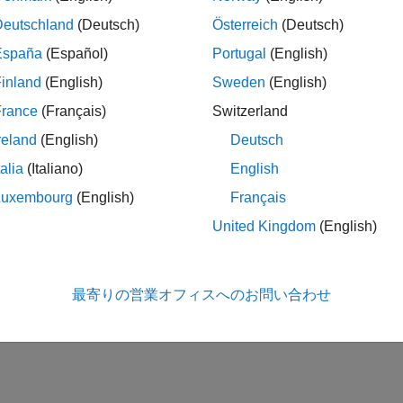
イメージとオーディオ
Deutschland
(Deutsch)
Österreich
(Deutsch)
España
(Español)
Portugal
(English)
位置と動き
inland
(English)
Sweden
(English)
France
(Français)
Switzerland
この情報は役に立ちました
reland
(English)
Deutsch
talia
(Italiano)
English
Luxembourg
(English)
Français
United Kingdom
(English)
最寄りの営業オフィスへのお問い合わせ