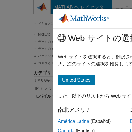
コンテンツへスキップ
MATLAB ヘルプ センター
コミュ
ドキュメ
ドキュメンテーションのホーム
MATLAB
モバ
Web サイトの選
データのインポートと解析
データのインポートとエクスポート
ハードウェアとネットワーク通信
モバイ
Web サイトを選択すると、翻訳
カメラとモバイル検出
モバイ
き、次のサイトの選択を推奨します
して操
カテゴリ
United States
USB Web カメラ
関数
IP カメラ
また、以下のリストから Web サ
モバイル デバイス センサー
すべて
南北アメリカ
América Latina
(Español)
Canada
(English)