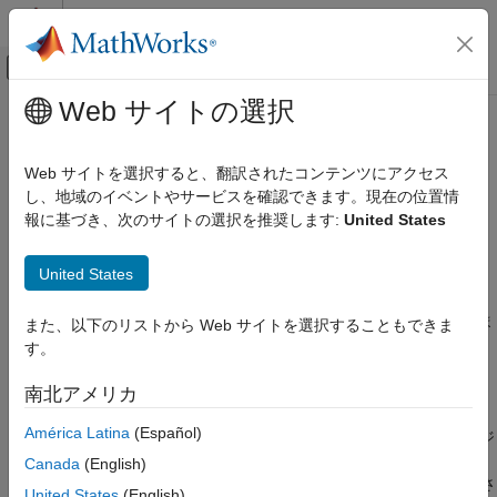
コンテンツへスキップ
MATLAB ヘルプ センター
オフキャンバス ナビゲーション メ
メインコンテンツ
Web サイトの選択
ドキュメンテーションのホーム
C および Fortran 用
MATLAB
エン
MATLAB
ジン API
Web サイトを選択すると、翻訳されたコンテンツにアクセス
外部言語インターフェイス
し、地域のイベントやサービスを確認できます。現在の位置情
MATLAB での C
報に基づき、次のサイトの選択を推奨します:
United States
®
C++ 用の MATLAB
エンジン API は、C 用のエンジン API より
C からの MATLAB の呼び出し
も推奨されます。C++ 用の MATLAB エンジン API には、エンジ
United States
ン アプリケーションを作成するための最新の C++ 機能が含まれ
C および Fortran 用 MATLAB エンジン API
ています。詳細については、
C++ からの MATLAB の呼び出し
を
項目一覧
参照してください。C 用のエンジン API を削除する予定はありま
また、以下のリストから Web サイトを選択することもできま
MATLAB ソフトウェアとの通信
せん。
す。
参考
MATLAB の C および Fortran エンジン ライブラリには、自作プ
南北アメリカ
ログラムから MATLAB を呼び出して MATLAB を計算エンジンと
América Latina
(Español)
して使用するためのルーチンが含まれています。MATLAB エンジ
ンを使用するには、システムに MATLAB がインストールされて
Canada
(English)
いなければなりません。MATLAB Runtime のみがインストールさ
United States
(English)