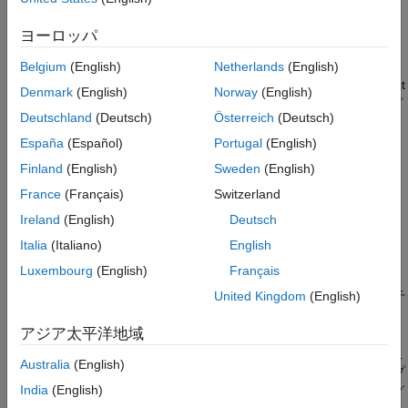
れているマシンでは MATLAB エンジンを実行できません。
ヨーロッパ
エンジン プログラムはスタンドアロン プログラムです。これら
®
のプログラムは、UNIX
システムではパイプを使用し、
Belgium
(English)
Netherlands
(English)
®
®
Microsoft
Windows
システムでは Microsoft Component Object
Denmark
(English)
Norway
(English)
Model (COM) インターフェイスを使用して、個別の MATLAB プ
Deutschland
(Deutsch)
Österreich
(Deutsch)
ロセスと通信します。MATLAB の関数ライブラリを使用すると、
MATLAB プロセスの開始および終了、MATLAB とのデータの送
España
(Español)
Portugal
(English)
受信および MATLAB で処理するコマンドの送信を行うことがで
Finland
(English)
Sweden
(English)
きます。
France
(Français)
Switzerland
MATLAB エンジンによってできることには以下があります。
Ireland
(English)
Deutsch
Italia
(Italiano)
English
独自のプログラムから配列の逆操作や FFT の計算を行うな
Luxembourg
(English)
Français
どの数学ルーチンを呼び出します。この方法で使用されると
き、MATLAB は強力でプログラミング可能な数学サブルーチ
United Kingdom
(English)
ン ライブラリとなります。
アジア太平洋地域
特定のタスクのためにシステム全体をビルドします。たとえ
Australia
(English)
ば、フロント エンド (ユーザー インターフェイス) は C でプ
India
(English)
ログラミングし、バック エンド (解析) は MATLAB でプログ