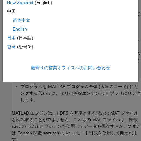
ラミングするなどです。
New Zealand
(English)
中国
MATLAB エンジンは、独自のプログラムとは別のプロセスとして
简体中文
バックグラウンドで実行されます。次のような利点があります。
English
UNIX システムでは、MATLAB エンジンは使用しているマシ
日本
(日本語)
ンでも、アーキテクチャが異なるマシンを含めてネットワー
한국
(한국어)
ク上の他の UNIX マシンでも実行できます。この構成より、
ユーザーのワークステーションにユーザー インターフェイス
を実装し、計算はネットワーク上の他の場所にあるより高速
なマシンで行うことができます。詳細については、関数
最寄りの営業オフィスへのお問い合わせ
のリファレンス ページを参照してください。
engOpen
プログラムを MATLAB プログラム全体 (大量のコード) にリ
ンクする代わりに、より小さなエンジン ライブラリにリンク
します。
MATLAB エンジンは、HDF5 を基準とする形式の MAT ファイル
を読み取ることができません。これらの MAT ファイルは、関数
の
オプションを使用してデータを保存するか、C また
save
-v7.3
は Fortran 関数
の
モード引数を使用して開かれま
matOpen
w7.3
す。