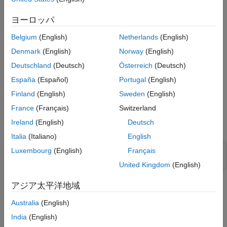
ヨーロッパ
Belgium
(English)
Netherlands
(English)
Denmark
(English)
Norway
(English)
Deutschland
(Deutsch)
Österreich
(Deutsch)
España
(Español)
Portugal
(English)
Finland
(English)
Sweden
(English)
France
(Français)
Switzerland
Ireland
(English)
Deutsch
次に、第 3 高調波を基本波に加えてプロットします。
Italia
(Italiano)
English
Luxembourg
(English)
Français
y = sin(t) + sin(3*t)/3;

plot(t,y);
United Kingdom
(English)
アジア太平洋地域
Australia
(English)
India
(English)