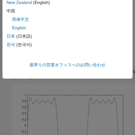
New Zealand
(English)
中国
简体中文
English
日本
(日本語)
한국
(한국어)
第 1、第 3、第 5、第 7、第 9 高調波を使います。
最寄りの営業オフィスへのお問い合わせ
y = sin(t) + sin(3*t)/3 + sin(5*t)/5 + sin(7*t)/7 + sin(9
plot(t,y);