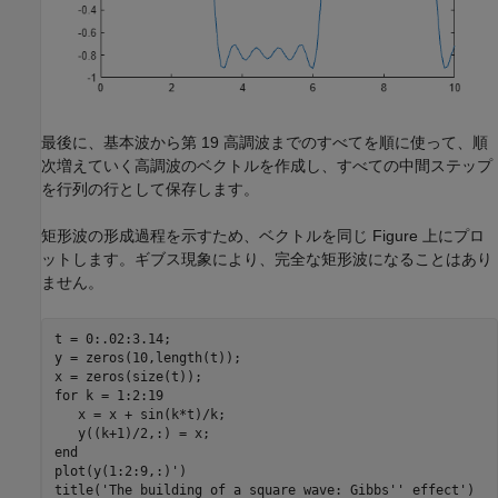
最後に、基本波から第 19 高調波までのすべてを順に使って、順
次増えていく高調波のベクトルを作成し、すべての中間ステップ
を行列の行として保存します。
矩形波の形成過程を示すため、ベクトルを同じ Figure 上にプロ
ットします。ギブス現象により、完全な矩形波になることはあり
ません。
t = 0:.02:3.14;

y = zeros(10,length(t));

for
 k = 1:2:19

   x = x + sin(k*t)/k;

end
plot(y(1:2:9,:)')

title(
'The building of a square wave: Gibbs'' effect'
)