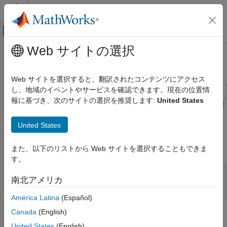
コンテンツへスキップ
MATLAB ヘルプ センター
オフキャンバス ナビゲーション メ
メインコンテンツ
Web サイトの選択
ドキュメンテーションのホーム
正弦波から矩形波へ
MATLAB
Web サイトを選択すると、翻訳されたコンテンツにアクセス
数学
し、地域のイベントやサービスを確認できます。現在の位置情
フーリエ解析とフィルター処理
報に基づき、次のサイトの選択を推奨します:
United States
この例では、矩形波に対するフーリエ級数展開が奇数個の高調波
の和から構成されることを説明します。
正弦波から矩形波へ
United States
まず、0 から 10 までの時間ベクトルを 0.1 刻みで作り、すべて
の点の正弦を求めます。この基本周波数をプロットします。
また、以下のリストから Web サイトを選択することもできま
す。
t = 0:.1:10;

南北アメリカ
y = sin(t);

plot(t,y);
América Latina
(Español)
Canada
(English)
United States
(English)