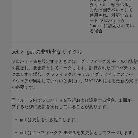
タイトル、軸ラベル、
または副ラベルとして
使用され、対応するモ
ード プロパティが
に設定されてい
"auto"
る場合
set と get の非効率なサイクル
プロパティ値を設定するときには、グラフィックス モデルの状態
を変更し、要更新としてマークします。計算されたプロパティを
クエリする場合、グラフィックス モデルとグラフィックス ハー
ドウェアが同期していないときには、MATLAB による更新の実行
が必要です。
同じループ内でプロパティを取得および設定する場合、1 回ルー
プするたびに更新を実行していることがあります。
は更新を引き起こします。
get
はグラフィックス モデルを要更新としてマークします。
set