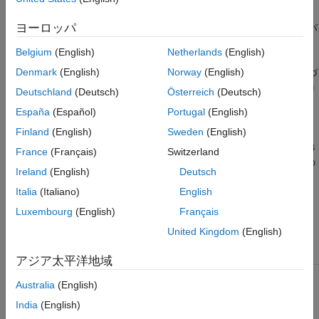
プロパティが更新されます。
プロパティの値が
XTickMode
ヨーロッパ
" の場合は、他のプロパティの値に関係なく
プロパ
"manual
XTick
ティが保持されます。
Belgium
(English)
Netherlands
(English)
Denmark
(English)
Norway
(English)
MATLAB では、特定のプロパティの値を他のオブジェクトに基づ
いて計算することもできます。たとえば、プロット関数は、プロ
Deutschland
(Deutsch)
Österreich
(Deutsch)
ットされるデータと Figure のサイズに適した軸の範囲、目盛り
España
(Español)
Portugal
(English)
ラベル、サイズを使用して、座標軸を自動的に作成します。
Finland
(English)
Sweden
(English)
オブジェクトの計算されたプロパティをクエリすると、MATLAB
France
(Français)
Switzerland
はそのオブジェクトとその先祖を更新し、クエリに対して最新の
Ireland
(English)
Deutsch
応答を提供します。
Italia
(Italiano)
English
次の表に、よく計算されるプロパティの一部を示します。
Luxembourg
(English)
Français
United Kingdom
(English)
オブジ
これらのプロパティの
ェクト
プロパティ
MATLAB による計算
アジア太平洋地域
axes
,
対応するモード プロパ
CameraPosition
Australia
(English)
,
ティが
に設定
CameraTarget
"auto"
,
されている場合
CameraUpVector
India
(English)
CameraViewAngle