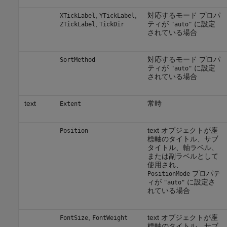
,
,
対応するモード プロパ
XTickLabel
YTickLabel
,
ティが
に設定
ZTickLabel
TickDir
"auto"
されている場合
対応するモード プロパ
SortMethod
ティが
に設定
"auto"
されている場合
text
常時
Extent
text オブジェクトが座
Position
標軸のタイトル、サブ
タイトル、軸ラベル、
または副ラベルとして
使用され、
プロパテ
PositionMode
ィが
に設定さ
"auto"
れている場合
,
text オブジェクトが座
FontSize
FontWeight
標軸のタイトル、サブ