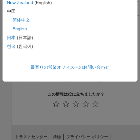
MATLAB ユニット テスト プラグインを使用したアーティファク
New Zealand
(English)
トの生成
中国
継続的インテグレーション プラットフォームと互換性のあるアー
简体中文
ティファクトの生成。
English
関連情報
日本
(日本語)
한국
(한국어)
Continuous Integration with MATLAB and Simulink
MathWorks Blogs: Developer Zone – Continuous
Integration
最寄りの営業オフィスへのお問い合わせ
継続的インテグレーション
(Simulink Test)
継続的インテグレーション
(Simulink Check)
この情報は役に立ちましたか？
トラストセンター
商標
プライバシー ポリシー