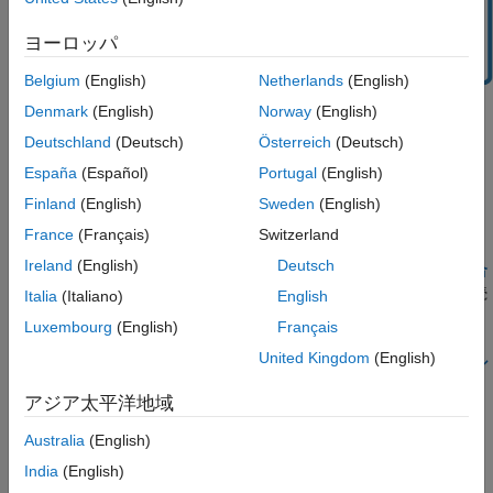
ヨーロッパ
Belgium
(English)
Netherlands
(English)
Denmark
(English)
Norway
(English)
Deutschland
(Deutsch)
Österreich
(Deutsch)
España
(Español)
Portugal
(English)
Finland
(English)
Sweden
(English)
トピック
France
(Français)
Switzerland
Ireland
(English)
Deutsch
継続的インテグレーションを使用したソフトウェアの開発と統合
品質およびスループットを向上させるためにソフトウェアを継続
Italia
(Italiano)
English
的に開発および統合する。
Luxembourg
(English)
Français
United Kingdom
(English)
CI プラットフォーム上での MATLAB との継続的インテグレーシ
ョン
アジア太平洋地域
®
®
GitHub
Actions、Jenkins、および GitLab
CI/CD を含む継続的
インテグレーション プラットフォーム上で、MATLAB コードを
Australia
(English)
実行する。
India
(English)