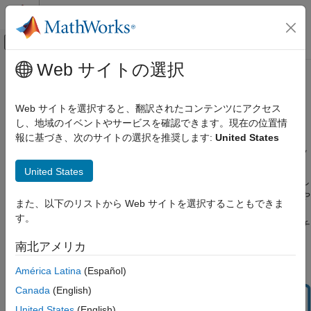
コンテンツへスキップ
MATLAB ヘルプ センター
オフキャンバス ナビゲーション メ
メインコンテンツ
Web サイトの選択
ドキュメンテーションのホーム
継続的インテグレーション (CI)
MATLAB
Web サイトを選択すると、翻訳されたコンテンツにアクセス
ソフトウェア開発
オンプレミスとクラウド内の CI プラットフォームを使用し、ソ
し、地域のイベントやサービスを確認できます。現在の位置情
フトウェアを継続的に開発および統合する
報に基づき、次のサイトの選択を推奨します:
United States
カテゴリ
®
MATLAB
は、さまざまな継続的インテグレーション (CI) プラッ
コードのデバッグと改善
トフォームを使用したソフトウェア開発をサポートしています。
United States
プロジェクト
®
たとえば、Jenkins
を使用してプロジェクトを自動的にビルドし
ソース管理
てテストし、プロジェクトに異なるオペレーティング システムや
また、以下のリストから Web サイトを選択することもできま
ソフトウェアの共有と配布
MATLAB リリースとの互換性があることを確認して、テスト ア
す。
ツールボックスのドキュメント化と統合
ーティファクトおよびカバレッジ アーティファクトを生成してチ
ームと共有できます。詳細については、
継続的インテグレーショ
テスト フレームワーク
南北アメリカ
ンを使用したソフトウェアの開発と統合
を参照してください。
ビルドの自動化
América Latina
(Español)
継続的インテグレーション (CI)
Canada
(English)
United States
(English)