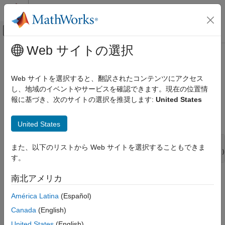
コンテンツへスキップ
MATLAB ヘルプ センター
オフキャンバス ナビゲーション メ
メインコンテンツ
Web サイトの選択
ドキュメンテーションのホーム
mxSetComplexSingles (C)
MATLAB
Web サイトを選択すると、翻訳されたコンテンツにアクセス
外部言語インターフェイス
配列内に複素数データ要素を設定
し、地域のイベントやサービスを確認できます。現在の位置情
mxSINGLE_CLASS
MATLAB での C
報に基づき、次のサイトの選択を推奨します:
United States
C 行列 API
このページをすべて展開する
C 構文
United States
mxSetComplexSingles (C)
項目一覧
#include "matrix.h"

また、以下のリストから Web サイトを選択することもできま
int mxSetComplexSingles(mxArray *pa, mxComplexSingle *dt)
C 構文
す。
説明
説明
南北アメリカ
入力引数
出力引数
América Latina
(Español)
を使用して、指定された配列内に
mxSetComplexSingles
例
データを設定します。
mxComplexSingle
Canada
(English)
API バージョン
United States
(English)