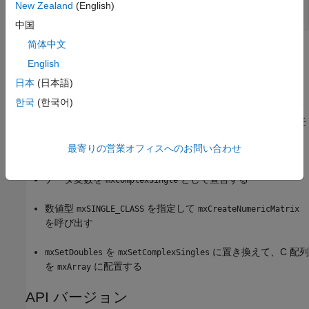
New Zealand
(English)
int
中国
简体中文
例
English
既存の複素数データを
にコピーする、
mxArray
日本
(日本語)
フォルダーの
/extern/examples/refbook
matlabroot
한국
(한국어)
の例を参照してください。例の中のデ
arrayFillSetComplexPr.c
ータは
として定義されています。この例は、任
mxComplexDouble
意の複素数 C 数値型のパターンとして使用できます。複素数
最寄りの営業オフィスへのお問い合わせ
データ用にこの例を変更するには、次を行います。
single
データ変数を
として宣言する
mxComplexSingle
数値型
を指定して
mxSINGLE_CLASS
mxCreateNumericMatrix
を呼び出す
を
に置き換えて、C 配列
mxSetDoubles
mxSetComplexSingles
を
に配置する
mxArray
API バージョン