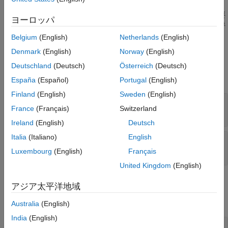
バージョン履歴
* のすべての関数が、データ保持のためにヒープ領域を
mxCreate
参考
割り当てます。そのため、通常は、この関数を使用して配列の要
ヨーロッパ
素を初期化することはありません。その代わりに、この関数を呼
び出して既存の値を新しい値に置換します。
Belgium
(English)
Netherlands
(English)
Denmark
(English)
Norway
(English)
入力引数
Deutschland
(Deutsch)
Österreich
(Deutsch)
すべて展開する
España
(Español)
Portugal
(English)
Finland
(English)
Sweden
(English)
— MATLAB 配列
pa
France
(Français)
Switzerland
mxArray *
Ireland
(English)
Deutsch
Italia
(Italiano)
English
— データ配列
dt
mxComplexSingle *
Luxembourg
(English)
Français
United Kingdom
(English)
出力引数
アジア太平洋地域
すべて展開する
Australia
(English)
India
(English)
— 関数のステータス
status