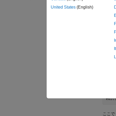
mxIsSp
United States
(English)
ルーチン
入力
F
すべて
I
p
I
m
例
例を開
edit
ここで