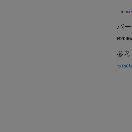
mx
バー
R200
参考
mxIsCl