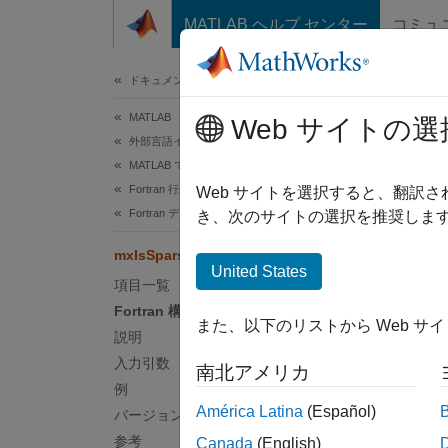
コンテンツへスキップ
MATLAB ヘルプ センター
コミュ
ドキュメ
ドキュメンテーションのホーム
MATLAB
mxI
Web サイトの選
外部言語インターフェイス
MATLAB での Fortran
Fortran 行列 API
入力が
Web サイトを選択すると、翻訳
Fortran データの検証
き、次のサイトの選択を推奨します
このペ
mxIsSparse (Fortran)
For
United States
項目一覧
Fortran 構文
#incl
また、以下のリストから Web サ
説明
integ
mwPo
入力引数
南北アメリカ
例
América Latina
(Español)
バージョン履歴
説明
参考
Canada
(English)