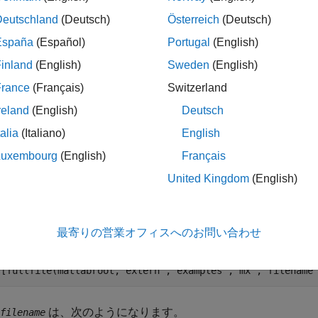
は、
がスパースの
を指している場合に
を返
arse
pm
mxArray
1
Deutschland
(Deutsch)
Österreich
(Deutsch)
 (
や
など) にはスパース
が入力とし
mxGetIr
mxGetJc
mxArray
España
(Español)
Portugal
(English)
引数
inland
(English)
Sweden
(English)
France
(Français)
Switzerland
展開する
reland
(English)
Deutsch
— MATLAB 配列
m
talia
(Italiano)
English
wPointer
Luxembourg
(English)
Français
United Kingdom
(English)
くには、次のように入力します。
最寄りの営業オフィスへのお問い合わせ
([fullfile(matlabroot,
"extern"
,
"examples"
,
"mx"
,
"filename
は、次のようになります。
filename