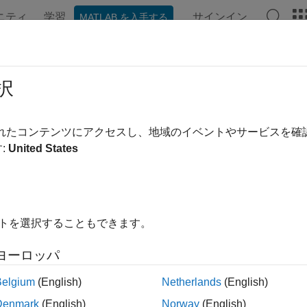
ニティ
学習
サインイン
MATLAB を入手する
ンテーション
例
関数
アプリ
ビデオ
MATLAB Ans
sSparse (Fortran)
択
スパースの mxArray であるかどうかを判別
されたコンテンツにアクセスし、地域のイベントやサービスを
:
United States
ージをすべて展開する
tran 構文
ude "fintrf.h"

イトを選択することもできます。
er*4 mxIsSparse(pm)

inter pm
ヨーロッパ
Belgium
(English)
Netherlands
(English)
Denmark
(English)
Norway
(English)