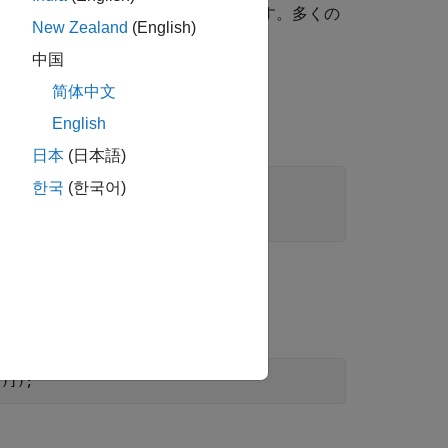
します。それ以外の場合は
を返します。多くの
0
New Zealand
(English)
て必要です。
中国
简体中文
English
日本
(日本語)
한국
(한국어)
"
)]);