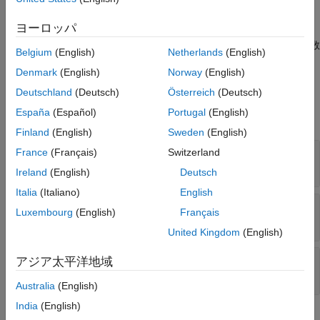
バージョン履歴
参考
ヨーロッパ
の使用が終わったら、
を呼び出します。
mxArray
mxDestroyArray
は
とそれに関連する実数要素および虚数
mxDestroyArray
mxArray
Belgium
(English)
Netherlands
(English)
要素の割り当てを解除します。
Denmark
(English)
Norway
(English)
入力引数
Deutschland
(Deutsch)
Österreich
(Deutsch)
España
(Español)
Portugal
(English)
すべて展開する
Finland
(English)
Sweden
(English)
— 行数
France
(Français)
Switzerland
m
mwSize
Ireland
(English)
Deutsch
Italia
(Italiano)
English
— 列数
n
Luxembourg
(English)
Français
mwSize
United Kingdom
(English)
— 複素数配列インジケーター
ComplexFlag
アジア太平洋地域
|
0
1
Australia
(English)
India
(English)
出力引数