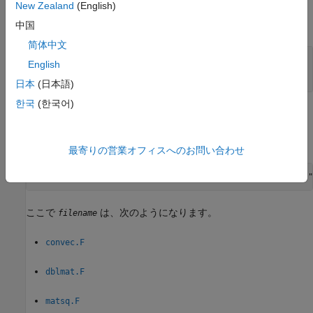
New Zealand
(English)
すべて展開する
中国
简体中文
—
へのポインター
pm
mxArray
English
|
mwPointer
0
日本
(日本語)
한국
(한국어)
例
例を開くには、次のように入力します。
最寄りの営業オフィスへのお問い合わせ
edit([fullfile(matlabroot,
"extern"
,
"examples"
,
"refbook"
,
"
ここで
は、次のようになります。
filename
convec.F
dblmat.F
matsq.F