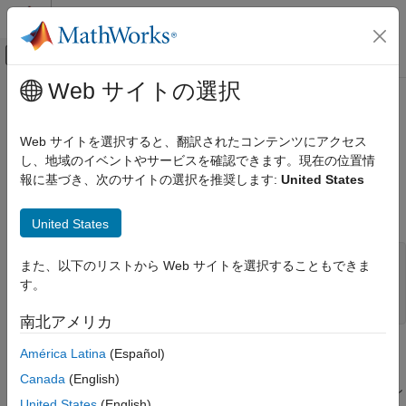
コンテンツへスキップ
MATLAB ヘルプ センター
オフキャンバス ナビゲーション メ
メインコンテンツ
Web サイトの選択
ドキュメンテーションのホーム
mxCreateDoubleMatrix (Fortran)
MATLAB
Web サイトを選択すると、翻訳されたコンテンツにアクセス
外部言語インターフェイス
2 次元倍精度浮動小数点配列
し、地域のイベントやサービスを確認できます。現在の位置情
MATLAB での Fortran
報に基づき、次のサイトの選択を推奨します:
United States
Fortran 行列 API
このページをすべて展開する
Fortran 構文
Fortran 配列の作成または削除
United States
mxCreateDoubleMatrix (Fortran)
#include "fintrf.h"

また、以下のリストから Web サイトを選択することもできま
mwPointer mxCreateDoubleMatrix(m, n, ComplexFlag)

項目一覧
す。
mwSize m, n

Fortran 構文
integer*4 ComplexFlag
南北アメリカ
説明
入力引数
説明
América Latina
(Español)
出力引数
Canada
(English)
を使用して、
行
列の
を作成し
例
mxCreateDoubleMatrix
m
n
mxArray
United States
(English)
ます。