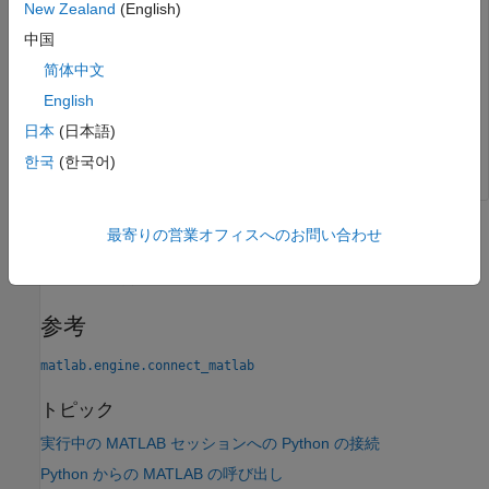
New Zealand
(English)
は 2 つの名前を
で返しま
matlab.engine.find_matlab
tuple
す。
中国
简体中文
最初の共有 MATLAB セッションに接続します。
English
日本
(日本語)
eng = matlab.engine.connect_matlab('MATLAB_6830')
한국
(한국어)
バージョン履歴
最寄りの営業オフィスへのお問い合わせ
R2015b で導入
参考
matlab.engine.connect_matlab
トピック
実行中の MATLAB セッションへの Python の接続
Python からの MATLAB の呼び出し