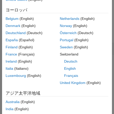
は空の
を返します。
matlab.engine.find_matlab
tuple
ヨーロッパ
例
Belgium
(English)
Netherlands
(English)
例
Denmark
(English)
Norway
(English)
Deutschland
(Deutsch)
Österreich
(Deutsch)
すべて折りたたむ
España
(Español)
Portugal
(English)
共有
MATLAB
セッションの検出
Finland
(English)
Sweden
(English)
France
(Français)
Switzerland
ローカル マシンで実行中の共有 MATLAB セッションを特定
Ireland
(English)
Deutsch
して、そのうちの 1 つに接続します。
Italia
(Italiano)
English
Luxembourg
(English)
Français
import matlab.engine names =
United Kingdom
(English)
matlab.engine.find_matlab() names
アジア太平洋地域
Australia
(English)
India
(English)
実行中の共有 MATLAB セッションは 2 つあるため、