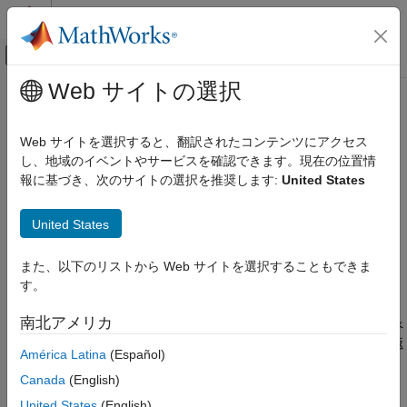
コンテンツへスキップ
MATLAB ヘルプ センター
オフキャンバス ナビゲーション メ
メインコンテンツ
Web サイトの選択
ドキュメンテーションのホーム
matlab.engine.find_matlab
MATLAB
Web サイトを選択すると、翻訳されたコンテンツにアクセス
外部言語インターフェイス
共有
MATLAB
セッションを見つけて
Python
用の
MATLAB
エン
し、地域のイベントやサービスを確認できます。現在の位置情
MATLAB での Python
ジンに接続
報に基づき、次のサイトの選択を推奨します:
United States
Python からの MATLAB の呼び出し
ページ内をすべて折りたたむ
United States
matlab.engine.find_matlab
構文
項目一覧
また、以下のリストから Web サイトを選択することもできま
names = matlab.engine.find_matlab()
構文
す。
説明
説明
南北アメリカ
例
はローカル マシンのすべ
names = matlab.engine.find_matlab()
®
ての共有 MATLAB
セッションを見つけ、その名前を
で返
バージョン履歴
tuple
América Latina
(Español)
します。
にある名前はいずれも
names
参考
Canada
(English)
の入力引数として使用できます。
matlab.engine.connect_matlab
ローカル マシンで実行中の共有セッションがない場合、
United States
(English)