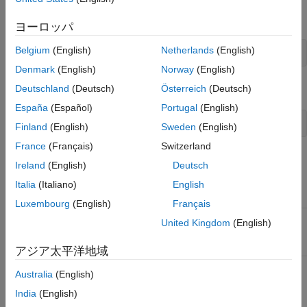
スカラー オブジェクトを作成するには、次の構文を使用して
を呼び出します。
createScalar
ヨーロッパ
Belgium
(English)
Netherlands
(English)
ObjectArray createScalar(const Object& val);
Denmark
(English)
Norway
(English)
は次のように定義されます。
Deutschland
(Deutsch)
Österreich
(Deutsch)
ObjectArray
España
(Español)
Portugal
(English)
using ObjectArray = TypedArray<Object>;
Finland
(English)
Sweden
(English)
France
(Français)
Switzerland
クラスの詳細
Ireland
(English)
Deutsch
名前空間:
matlab::data
Italia
(Italiano)
English
Luxembourg
(English)
Français
インクル
ObjectArray.hpp
United Kingdom
(English)
ード:
アジア太平洋地域
Australia
(English)
の要素を異種混合配列に連結することはできませ
ObjectArray
ん。
India
(English)