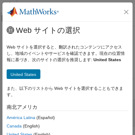
コンテンツへスキップ
MATLAB ヘルプ センター
オフキャンバス ナビゲーション メ
メインコンテンツ
Web サイトの選択
ドキュメンテーションのホーム
matlab::data::ObjectArray
MATLAB
Web サイトを選択すると、翻訳されたコンテンツにアクセス
外部言語インターフェイス
MATLAB
オブジェクト配列にアクセスするための C++ クラス
し、地域のイベントやサービスを確認できます。現在の位置情
MATLAB での C++
報に基づき、次のサイトの選択を推奨します:
United States
C++ 用の MATLAB データ API
説明
United States
®
matlab::data::ObjectArray
オブジェクトを使用して MATLAB
オブジェクト配
ObjectArray
列にアクセスします。
を作成するには、次の構文を
ObjectArray
項目一覧
また、以下のリストから Web サイトを選択することもできま
使用して
クラスの
を呼び出します。
ArrayFactory
createArray
説明
す。
MEX アプリケーションおよびエンジン アプ
リケーション内のオブジェクト
template <typename ItType, typename T>

南北アメリカ
TypedArray<T> createArray(ArrayDimensions dims, 

バージョン履歴
    ItType begin, 

América Latina
(Español)
参考
    ItType end)
Canada
(English)
United States
(English)