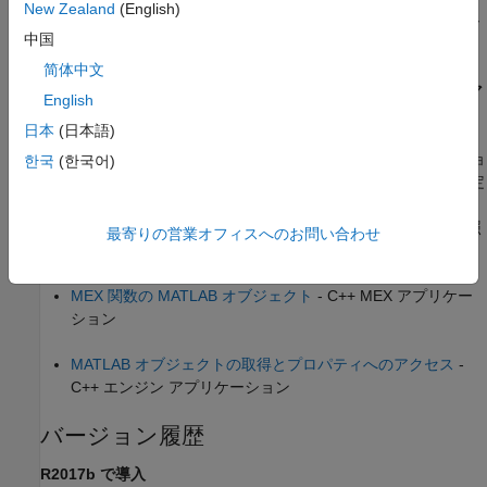
New Zealand
(English)
を定義するクラスが
または
をオーバー
Object
subsref
subsasgn
中国
ライドする場合、
の要素にはアクセスできません。
ObjectArray
简体中文
MEX アプリケーションおよびエンジン ア
English
プリケーション内のオブジェクト
日本
(日本語)
C++ MEX アプリケーションおよび C++ エンジン アプリケーショ
한국
(한국어)
ンでは、MATLAB オブジェクトのプロパティ値の取得および設定
が可能です。これらのアプリケーションで MATLAB オブジェク
トにアクセスする方法の詳細については、以下のトピックを参照
最寄りの営業オフィスへのお問い合わせ
してください。
MEX 関数の MATLAB オブジェクト
- C++ MEX アプリケー
ション
MATLAB オブジェクトの取得とプロパティへのアクセス
-
C++ エンジン アプリケーション
バージョン履歴
R2017b で導入