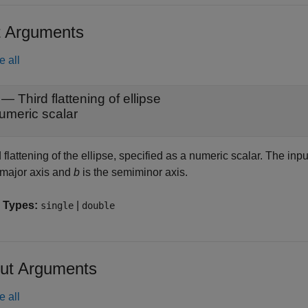
t Arguments
e all
—
Third flattening of ellipse
umeric scalar
 flattening of the ellipse, specified as a numeric scalar. The inp
major axis and
b
is the semiminor axis.
 Types:
|
single
double
ut Arguments
e all