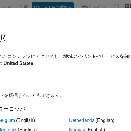
ニティ
学習
サインイン
MATLAB を入手する
ンテーション
例
関数
Videos
Answers
cc
択
city of ellipse from third flattening
されたコンテンツにアクセスし、地域のイベントやサービスを
:
United States
e all in page
ax
イトを選択することもできます。
n2ecc(n)
ription
ヨーロッパ
computes the eccentricity
of an ellipse or an ellipso
2ecc(
)
ecc
n
Belgium
(English)
Netherlands
(English)
Denmark
(English)
Norway
(English)
le