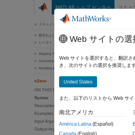
コンテンツへスキップ
MATLAB ヘルプ センター
コミュ
ドキュメ
ドキュメンテーションのホーム
数学および最適化
n2e
Web サイトの選
レーダー
Mapping Toolbox
Eccentri
Web サイトを選択すると、翻訳
Geometric Geodesy
き、次のサイトの選択を推奨します
Modeling the Earth
collaps
n2ecc
United States
Synt
ON THIS PAGE
Syntax
また、以下のリストから Web サ
ecc = 
Description
Desc
南北アメリカ
Examples
= n
Input Arguments
ecc
América Latina
(Español)
Output Arguments
Canada
(English)
examp