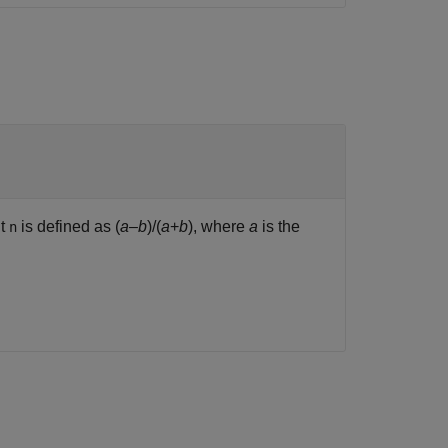
ut
is defined as
(
a
–
b
)/(
a
+
b
)
, where
a
is the
n