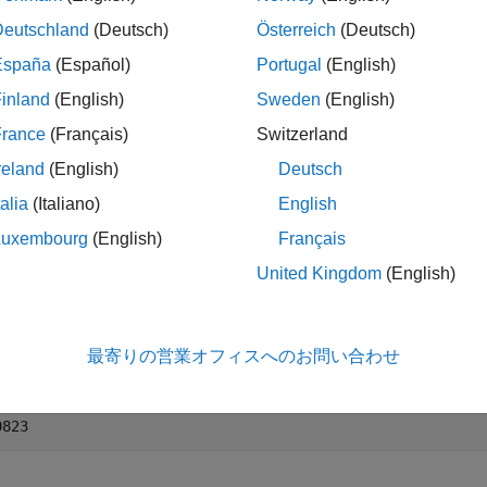
Deutschland
(Deutsch)
Österreich
(Deutsch)
ples
España
(Español)
Portugal
(English)
e all
inland
(English)
Sweden
(English)
France
(Français)
Switzerland
ccentricity of Ellipse from Third Flattening
reland
(English)
Deutsch
talia
(Italiano)
English
Luxembourg
(English)
Français
the eccentricity of an ellipse from the third flattening.
United Kingdom
(English)
c = n2ecc(0.0017)
最寄りの営業オフィスへのお問い合わせ
 = 
