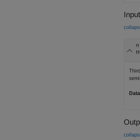
Inpu
collaps
n
n
Third
semi
Data
Outp
collaps