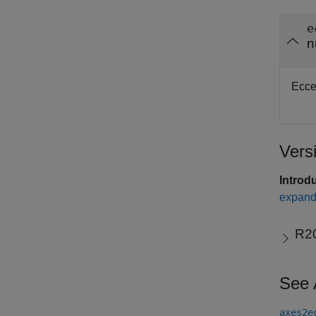
e
n
Eccen
Vers
Introd
expand 
R2
See 
axes2e