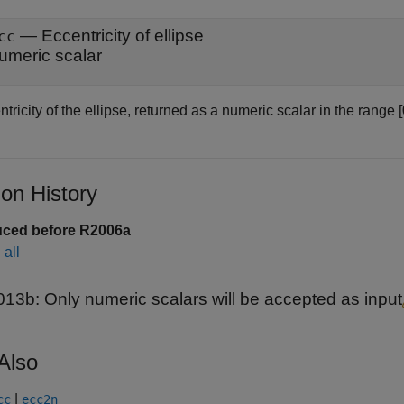
— Eccentricity of ellipse
cc
umeric scalar
tricity of the ellipse, returned as a numeric scalar in the range [0
ion History
uced before R2006a
all
013b:
Only numeric scalars will be accepted as input
Also
|
cc
ecc2n