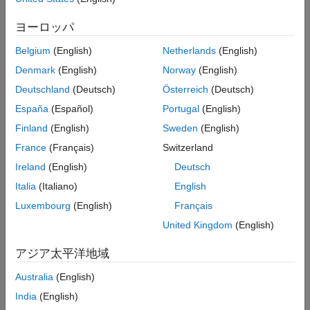
OS2-32
ヨーロッパ
OS0-64
Belgium
(English)
Netherlands
(English)
OS1-64
Denmark
(English)
Norway
(English)
Deutschland
(Deutsch)
Österreich
(Deutsch)
OS2-64
España
(Español)
Portugal
(English)
OS0-128
Finland
(English)
Sweden
(English)
France
(Français)
Switzerland
OS1-128
Ireland
(English)
Deutsch
OS2-128
Italia
(Italiano)
English
Luxembourg
(English)
Français
サポート パッケージのインストール、更新、または
United Kingdom
(English)
アンインストール
サポート パッケージのインストール
アジア太平洋地域
MATLAB
[ホーム]
タブの
[環境]
セクションで
[アドオン]
、
Australia
(English)
[ハードウェア サポート パッケージの入手]
を選択します。
India
(English)