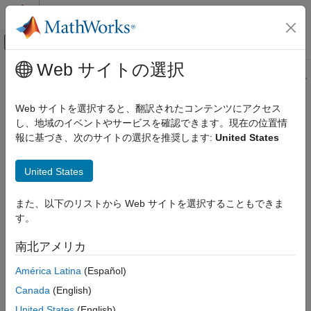
コンテンツへスキップ
MATLAB ヘルプ センター
オフキャンバス ナビゲーション メ
メインコンテンツ
Web サイトの選択
ドキュメンテーションのホーム
このページの内容は最新ではありません。最新版の英語を参照す
るには、ここをクリックします。
イメージ処理とコンピューター ビジョン
Web サイトを選択すると、翻訳されたコンテンツにアクセス
し、地域のイベントやサービスを確認できます。現在の位置情
Lidar Toolbox
Support Package for
Lidar Toolbox
報に基づき、次のサイトの選択を推奨します:
United States
LiDAR データの収集とセンサー シミュレーシ
Ouster
Lidar Sensors
のダウンロー
ョン
ドとインストール
Ouster LiDAR センサー
United States
Lidar Toolbox Support Package for Ouster
また、以下のリストから Web サイトを選択することもできま
®
Lidar Toolbox™ Support Package for Ouster
Lidar Sensors
を
Lidar Sensors のダウンロードとインストー
ル
す。
使用すると、サポートされている次の Ouster LiDAR センサーか
®
らライブ点群データを MATLAB
にストリーミングできます。
項目一覧
南北アメリカ
サポート パッケージのインストール、更
OS0-32
新、またはアンインストール
América Latina
(Español)
参考
Canada
(English)
OS1-32
United States
(English)