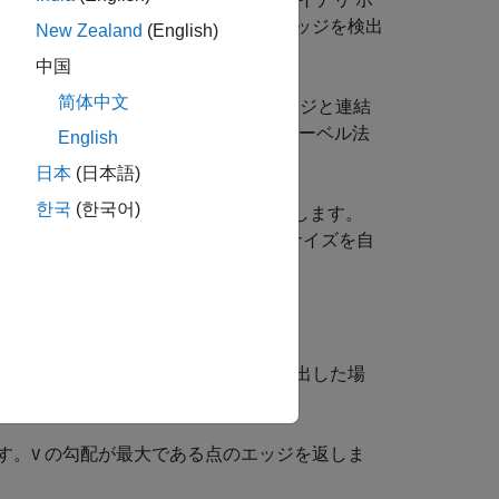
勾配の局所的最大値を求めることでエッジを検出
New Zealand
(English)
計算します。
中国
简体中文
つのしきい値が使用されます。強いエッジと連結
エッジを正確に検出できる可能性がソーベル法
English
日本
(日本語)
한국
(한국어)
ボリューム
で検出されたエッジを返します。
V
は、
に基づいて、フィルターのサイズを自
sigma
を受け入れ、
(
で関数がエッジを検出した場
1
V
す。
の勾配が最大である点のエッジを返しま
V