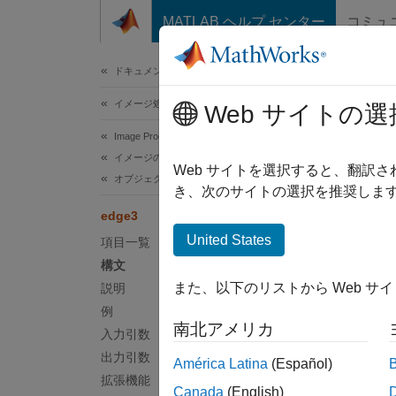
コンテンツへスキップ
MATLAB ヘルプ センター
コミュ
ドキュメ
ドキュメンテーションのホーム
イメージ処理とコンピューター ビジョン
edg
Web サイトの選
Image Processing Toolbox
イメージのセグメンテーションと解析
3 次
Web サイトを選択すると、翻訳
オブジェクト解析
き、次のサイトの選択を推奨します
ページ
edge3
構文
United States
項目一覧
構文
BW = e
また、以下のリストから Web サ
説明
BW = e
例
BW = e
南北アメリカ
入力引数
BW = e
説明
出力引数
América Latina
(Español)
拡張機能
Canada
(English)