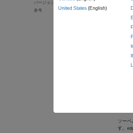
= ed
BW
バージョン履歴
リュー
United States
(English)
参考
します
F
近似キ
してい
よりも
I
I
= ed
BW
sigma
動的に
例
= ed
BW
所) と
ソーベ
す。
ed