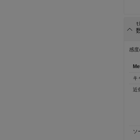
t
感度
Me
キ
近
ソ