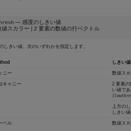
—
感度のしきい値
hresh
数値スカラー
|
2 要素の数値の行ベクトル
のしきい値。次のいずれかを指定します。
thod
しきい値
ャニー
数値スカ
似キャニー
2 要素
い値であ
[lowthre
上方のし
しきい
ーベル
数値スカ