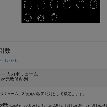
引数
折りたたむ
—
入力ボリューム
3 次元数値配列
ボリューム。3 次元の数値配列として指定します。
タ型:
|
|
|
|
|
|
|
single
double
int8
int16
int32
int64
uint8
uint