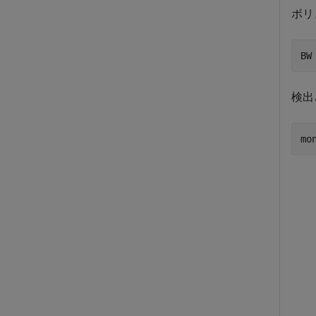
ボリ
BW
検出
mo