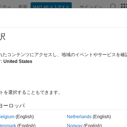
ニティ
学習
サインイン
MATLAB を入手する
ンテーション
例
関数
アプリ
ビデオ
MATLAB Ans
e3
択
元グレースケール ボリューム内のエッジの検出
されたコンテンツにアクセスし、地域のイベントやサービスを
:
United States
内をすべて折りたたむ
dge3(V,"approxcanny",thresh)
イトを選択することもできます。
dge3(V,"approxcanny",thresh,sigma)
dge3(V,"Sobel",thresh)
ヨーロッパ
dge3(V,"Sobel",thresh,"nothinning")
Belgium
(English)
Netherlands
(English)
Denmark
(English)
Norway
(English)
は、近似キャニー法を使用して、