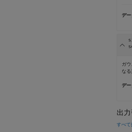
デー
s
s
ガウ
なる
デー
出力
すべて