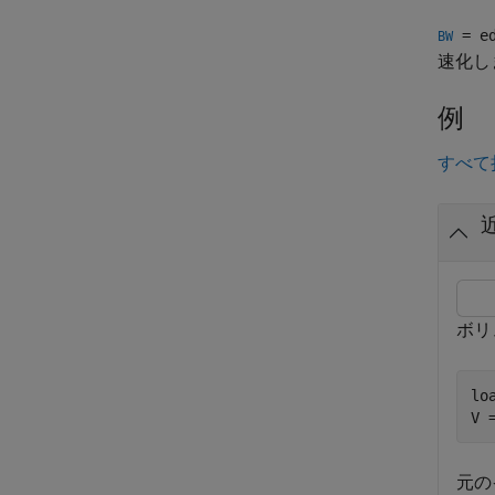
= ed
BW
速化し
例
すべて
ボリ
lo
V 
元の