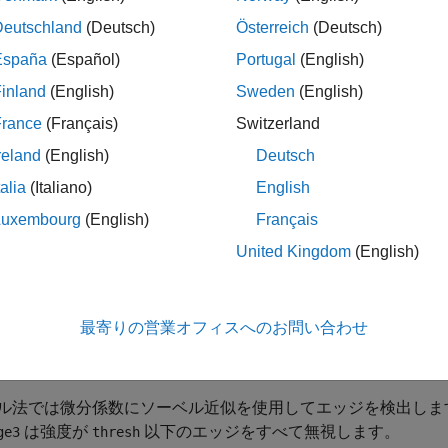
ge3(
,"approxcanny",
)
V
thresh
ム
で検出されたエッジを返します。近似キャニー法は、
の
V
V
Deutschland
(Deutsch)
Österreich
(Deutsch)
。
は、ガウス平滑化ボリュームの微分を使用して勾配を
edge3
España
(Español)
Portugal
(English)
inland
(English)
Sweden
(English)
ャニー法では、強いエッジと弱いエッジを検出するために 2 
る場合にのみ、弱いエッジも出力されます。この方法は、弱い
France
(Français)
Switzerland
高くなります。
reland
(English)
Deutsch
talia
(Italiano)
English
は、強度またはバイナリ 
ge3(
,"approxcanny",
,
)
V
thresh
sigma
は、ガウス平滑化フィルターの標準偏差を指定します。
edge3
Luxembourg
(English)
Français
選択します。
United Kingdom
(English)
最寄りの営業オフィスへのお問い合わせ
は、強度またはバイナリ ボリューム
ge3(
,"Sobel",
)
V
V
thresh
(その他の場所) を含むバイナリ ボリューム
を返します。
0
BW
ル法では微分係数にソーベル近似を使用してエッジを検出しま
は強度が
以下のエッジをすべて無視します。
ge3
thresh