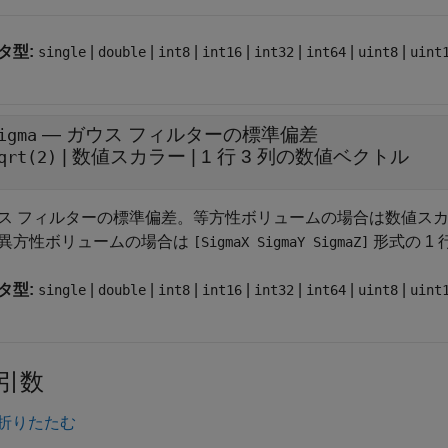
タ型:
|
|
|
|
|
|
|
single
double
int8
int16
int32
int64
uint8
uint
—
ガウス フィルターの標準偏差
igma
|
数値スカラー
|
1 行 3 列の数値ベクトル
qrt(2)
ス フィルターの標準偏差。等方性ボリュームの場合は数値ス
異方性ボリュームの場合は
形式の 1
[SigmaX SigmaY SigmaZ]
タ型:
|
|
|
|
|
|
|
single
double
int8
int16
int32
int64
uint8
uint
引数
折りたたむ