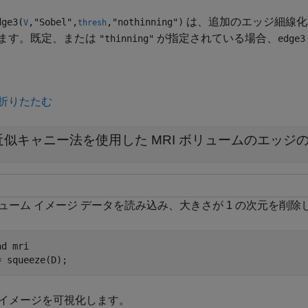
は、追加のエッジ細線化
ge3(
,"Sobel",
,"nothinning")
V
thresh
ます。既定、または
が指定されている場合、
"thinning"
edge3
折りたたむ
近似キャニー法を使用した MRI ボリュームのエッジ
ューム イメージ データを読み込み、大きさが 1 の次元を削除
ad 
mri
= squeeze(D);
イメージを可視化します。