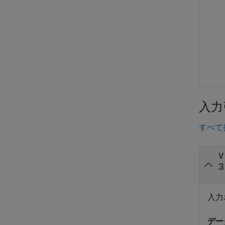
入力
すべて
V
入力
デー