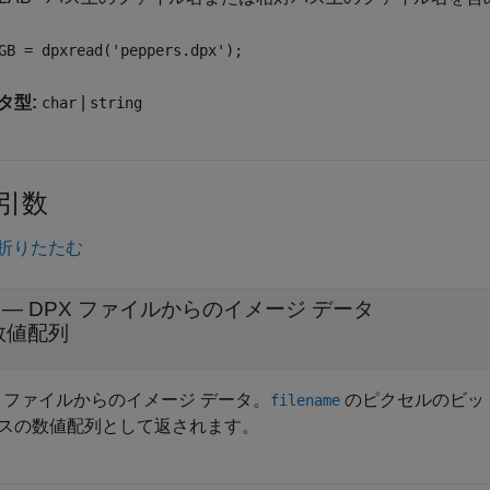
GB = dpxread('peppers.dpx');
タ型:
|
char
string
引数
折りたたむ
— DPX ファイルからのイメージ データ
数値配列
X ファイルからのイメージ データ。
のピクセルのビッ
filename
スの数値配列として返されます。