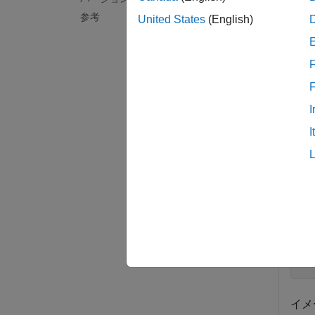
静止イ
参考
United States
(English)
例
F
例
I
すべて
I
DP
RG
イメ