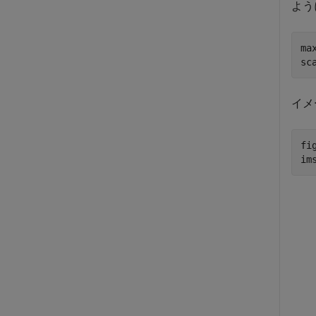
よう
ma
sc
イメ
fig
im