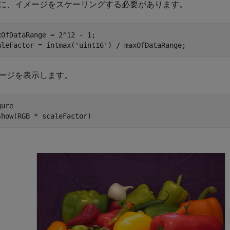
に、イメージをスケーリングする必要があります。
xOfDataRange = 2^12 - 1;

aleFactor = intmax(
'uint16'
) / maxOfDataRange;
ージを表示します。
ure

show(RGB * scaleFactor)