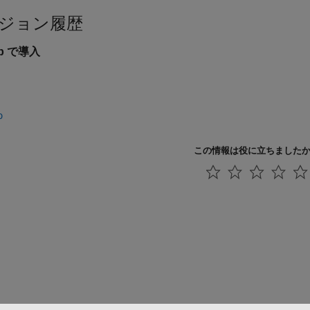
ジョン履歴
5b で導入
o
この情報は役に立ちました