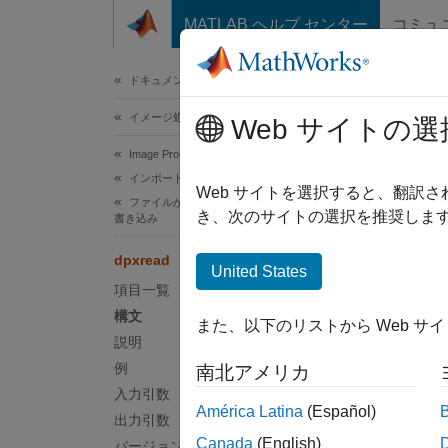
コンテンツへスキップ
MATLAB ヘルプ センター
コミュ
ドキュメ
ドキュメンテーションのホーム
イメージ処理とコンピューター ビジョン
dpx
Web サイトの選
Image Processing Toolbox
インポート、エクスポートおよび変換
DPX
Web サイトを選択すると、翻訳
ファイルからのイメージ データの読み取りと
き、次のサイトの選択を推奨します
書き込み
ページ
dpxread
構文
United States
項目一覧
X = dp
構文
また、以下のリストから Web サ
説明
説明
例
南北アメリカ
= dpx
X
入力引数
す。
América Latina
(Español)
出力引数
Canada
(English)
バージョン履歴
Digi