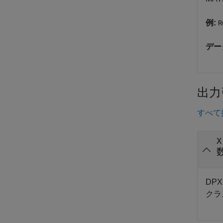
例:
R
デー
出力
すべて
X
DP
クラ