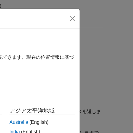
wers
確認できます。現在の位置情報に基づ
アジア太平洋地域
イメージ データを読み取り、イメージ
を返しま
X
Australia
(English)
India
(English)
ミディエイト ポストプロダクションの施設やフィルム ラボで