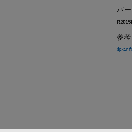
バー
R201
参考
dpxinf