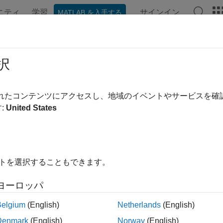
ニティ
学習
サインイン
MATLAB を入手する
ンテーション
例
関数
アプリ
ビデオ
MATLAB Ans
read
択
 イメージの読み取り
されたコンテンツにアクセスし、地域のイベントやサービスを
:
United States
内をすべて折りたたむ
xread(filename)
イトを選択することもできます。
ヨーロッパ
は
で指定された DPX ファイルから
read(
)
filename
filename
Belgium
(English)
Netherlands
(English)
Denmark
(English)
Norway
(English)
tal Picture Exchange (DPX) は、デジタル インター