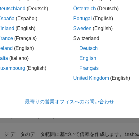
メージを格納する場合に一般に使用される ANSI 規格のファ
Deutschland
(Deutsch)
Österreich
(Deutsch)
España
(Español)
Portugal
(English)
inland
(English)
Sweden
(English)
France
(Français)
Switzerland
reland
(English)
Deutsch
折りたたむ
talia
(Italiano)
English
12 ビット RGB イメージの読み取りと可視化
Luxembourg
(English)
Français
United Kingdom
(English)
X ファイルからワークスペースにイメージを読み取ります。
最寄りの営業オフィスへのお問い合わせ
B = dpxread(
'peppers.dpx'
);
ージ データのデータ範囲に基づいて倍率を作成します。
imsho