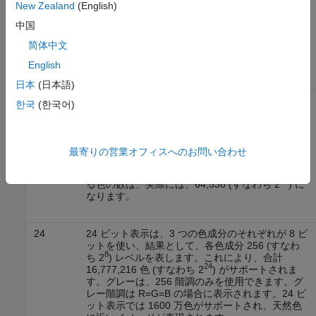
ビット表示は、24 ビット表示上でも使用可能な色
New Zealand
(English)
を作成でき、この場合、256 色のみを同時に識別
中国
できます (256 階調のグレーを使用できますが、
256 階調のグレーをすべて使用した場合、使用可
简体中文
能なカラー スロットをすべて使い切ることになり
ます)。
English
日本
(日本語)
16
16 ビット表示は、各色成分に対して 5 ビットを使
한국
(한국어)
5
い、その結果、赤、青、緑の各 32 (すなわち 2
)
レベルを表します。これにより、32,768 色 (すな
15
わち 2
) がサポートされます (そのうち 32 色
は、グレー階調)。システムによっては、特別ビッ
最寄りの営業オフィスへのお問い合わせ
トを使用して表示可能な緑のレベルを拡張してい
ます。この場合、16 ビット表示でサポートしてい
16
る色の数は、実際には、64,536 (すなわち 2
) に
なります。
24
24 ビット表示は、3 つの色成分のそれぞれが 8 ビ
ットを使い、結果として、各色成分 256 (すなわ
8
ち 2
) レベルを表します。これにより、合計
24
16,777,216 色 (すなわち 2
) がサポートされま
す。グレーは、256 階調のみを使用できます。グ
レー階調は R=G=B の場合に表示されます。24 ビ
ット表示では 1600 万色がサポートされ、天然色