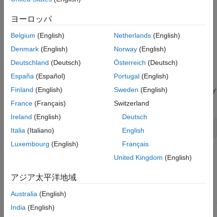
イメージのグラデーション カラーが細かすぎて、16 ビット
表示では表示できないことがあります。特定の色が使用でき
ヨーロッパ
®
ない場合、MATLAB
は最近傍近似を使用します。
Belgium
(English)
Netherlands
(English)
グレーは、32 階調のみを使用できます。主にグレースケー
Denmark
(English)
Norway
(English)
ル イメージを使用する場合、8 ビット表示モードでは 256
段階のグレー階調を表示することができ、16 ビットよりも
Deutschland
(Deutsch)
Österreich
(Deutsch)
良い表示結果が得られる可能性があります。
España
(Español)
Portugal
(English)
Finland
(English)
Sweden
(English)
システムのスクリーンのビット深度を決定するには、MATLAB プ
ロンプトで、次のコマンドを入力します。
France
(Français)
Switzerland
Ireland
(English)
Deutsch
get(0,
"ScreenDepth"
)
Italia
(Italiano)
English
Luxembourg
(English)
Français
MATLAB が返す整数は、スクリーン ピクセルに対するビット数
United Kingdom
(English)
を表します。
アジア太平洋地域
値
スクリーン ビット深度
Australia
(English)
India
(English)
8
8 ビット表示は、256 色をサポートしています。8