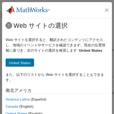
コンテンツへスキップ
MATLAB ヘルプ センター
オフキャンバス ナビゲーション メ
メインコンテンツ
Web サイトの選択
ドキュメンテーションのホーム
色の表示
イメージ処理とコンピューター ビジョン
Web サイトを選択すると、翻訳されたコンテンツにアクセス
スクリーン ピクセルに対するビット数は、表示する
"スクリーン
し、地域のイベントやサービスを確認できます。現在の位置情
Image Processing Toolbox
ビット深度"
を決定します。スクリーン ビット深度は、
"スクリー
報に基づき、次のサイトの選択を推奨します:
United States
インポート、エクスポートおよび変換
ン カラーの解像度"
を決定します。これは、いくつの色を作成で
色
きるかを決定するものです。
United States
色の表示
多くのコンピューターの表示では、スクリーン ピクセルに対し
また、以下のリストから Web サイトを選択することもできま
項目一覧
て、8、16、24 ビットを使います。中には、使用するスクリーン
す。
参考
ビット深度を選択できるシステムもあります。一般に、24 ビッ
ト表示モードは、最良の結果を出力します。より低いスクリーン
南北アメリカ
ビット深度を使う必要のある場合、16 ビットの方が、8 ビットの
ものより一般的に推奨できます。しかし、16 ビット表示は、次
América Latina
(Español)
のような制限があることに注意してください。
Canada
(English)
United States
(English)