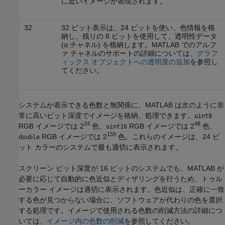
に近いイメージが表現されます。
32
32 ビット表示は、24 ビットを使い、色情報を格
納し、残りの 8 ビットを使用して、透明性データ
(α チャネル) を格納します。MATLAB でのアルフ
ァ チャネルのサポートの詳細については、
グラフ
ィックス オブジェクトへの透明度の追加
を参照し
てください。
システムが表示できる色数と無関係に、MATLAB は次のように非
常に高いビット深度でイメージを格納、処理できます。
uint8
24
48
RGB イメージでは 2
色、
RGB イメージでは 2
色、
uint16
159
RGB イメージでは 2
色。これらのイメージは、24 ビ
double
ット カラーのシステムで最も適切に表示されます。
スクリーン ビット深度が 16 ビットのシステムでも、MATLAB が
必要に応じて自動的に色近似とディザリングを行うため、トゥル
ーカラー イメージは適切に表示されます。色近似は、正確に一致
する色が見つからない場合に、ソフトウェアが代わりの色を選択
する処理です。イメージで使用される色数の削減方法の詳細につ
いては、
イメージ内の色数の削減
を参照してください。