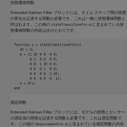
状態遷移関数
Extended Kalman Filter ブロックには、タイム ステップ間の状態
の変化を記述する関数が必要です。これは一般に状態遷移関数と
呼ばれます。この例の
に含まれている状
stateTransitionFcn.m
態遷移関数の内容は次のとおりです。
function
 x = stateTransitionFcn(x)

   dt = 3;

   A = [1 dt 0 0  0 0;

        0 1  0 0  0 0;

        0 0  1 dt 0 0;

        0 0  0 1  0 0;

        0 0  0 0  1 dt;

        0 0  0 0  0  1];

end
測定関数
Extended Kalman Filter ブロックには、モデルの状態とセンサー
の測定値の関係を記述する関数も必要です。これは測定関数で
す。この例の
に含まれている測定関数の内容
measurementFcn.m