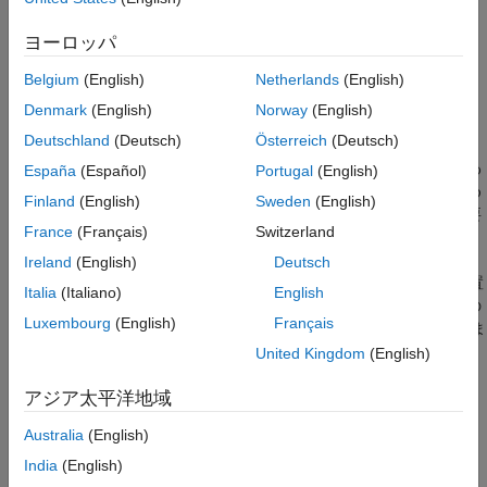
参考
-
1
8
0
∘
～
ヨーロッパ
1
8
0
∘
または
Belgium
(English)
Netherlands
(English)
0
∘
Denmark
(English)
Norway
(English)
～
Deutschland
(Deutsch)
Österreich
(Deutsch)
3
6
0
∘
の範囲で報告されます。ただし、追従は一般に矩形座標系で行わ
España
(Español)
Portugal
(English)
れるため、球面座標系の測定を矩形座標系の状態に変換するため
Finland
(English)
Sweden
(English)
に必要な非線形変換を処理できる非線形フィルターの使用が必要
France
(Français)
Switzerland
になります。
Ireland
(English)
Deutsch
この例では、等速モデルを使用して、ターゲットの 3 次元の位置
Italia
(Italiano)
English
と速度を追従します。このオブジェクトの状態を追従するための
Luxembourg
(English)
Français
非線形フィルターとして拡張カルマン フィルターを使用していま
す。このフィルターでは、この追従の演習においては、方位角 (
United Kingdom
(English)
psi
アジア太平洋地域
)、範囲、および仰角 (
phi
Australia
(English)
) の読み取り値を測定値として使用します。
India
(English)