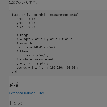
は次のとおりです。
function
 [y, bounds] = measurementFcn(x)

   xPos = x(1);

   yPos = x(3);

   zPos = x(5);

% Range
   r = sqrt(xPos^2 + yPos^2 + zPos^2);

% Azimuth
   psi = atan2d(yPos,xPos);

% Elevation
   phi = asind(zPos/r);

% Combined measurement
   y = [r ; psi; phi];

end
参考
Extended Kalman Filter
トピック