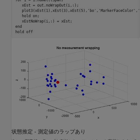
   xEst = out.noWrapOut(i,:);

   plot3(xEst(1),xEst(3),xEst(5),
'bo'
,
'MarkerFaceColor'
,
'
   hold 
on
;

end
hold 
off
状態推定 - 測定値のラップあり