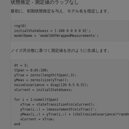
状態推定 - 測定値のラップなし
最初に、初期状態推定を与え、モデル名を指定します。
rng(0)

initialStateGuess = [-100 0 0 0 0 0]';

modelName = 
'modelEKFWrappedMeasurements'
;
ノイズ共分散に基づく測定値を次のように生成します。
dt = 3;

tSpan = 0:dt:100;

yTrue = zeros(length(tSpan),3);

yMeas = zeros(size(yTrue));

noiseCovariance = diag([20 0.5 0.5]);

xCurrent = initialStateGuess;

for
 i = 1:numel(tSpan)

   xTrue = stateTransitionFcn(xCurrent);

   yTrue(i,:) = (measurementFcn(xTrue))';

   yMeas(i,:) = yTrue(i,:) + (chol(noiseCovariance)*randn
end