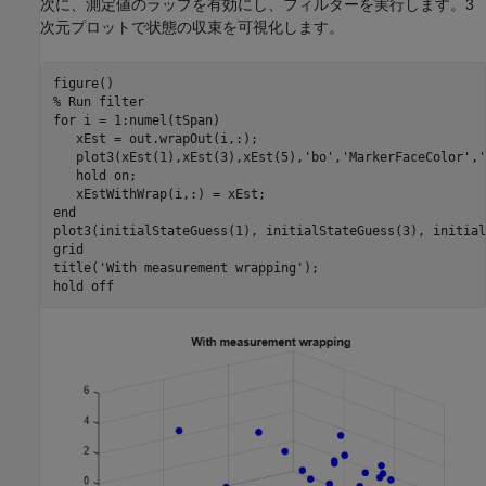
次に、測定値のラップを有効にし、フィルターを実行します。3
次元プロットで状態の収束を可視化します。
% Run filter
for
 i = 1:numel(tSpan)

   xEst = out.wrapOut(i,:);

   plot3(xEst(1),xEst(3),xEst(5),
'bo'
,
'MarkerFaceColor'
,
'
   hold 
on
;

end
plot3(initialStateGuess(1), initialStateGuess(3), initial
grid

title(
'With measurement wrapping'
);

hold 
off