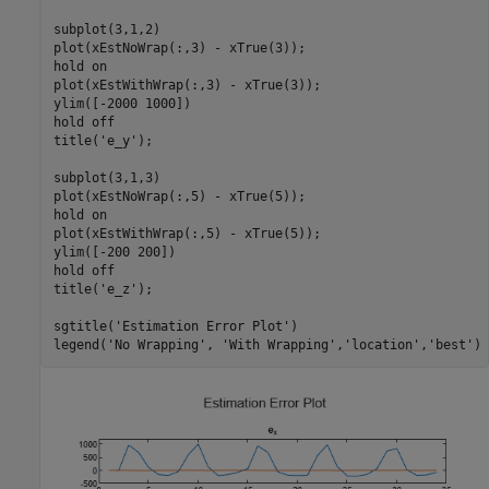
subplot(3,1,2)

plot(xEstNoWrap(:,3) - xTrue(3));

hold 
on
plot(xEstWithWrap(:,3) - xTrue(3));

ylim([-2000 1000])

hold 
off
title(
'e_y'
);

subplot(3,1,3)

plot(xEstNoWrap(:,5) - xTrue(5));

hold 
on
plot(xEstWithWrap(:,5) - xTrue(5));

ylim([-200 200])

hold 
off
title(
'e_z'
);

sgtitle(
'Estimation Error Plot'
)

legend(
'No Wrapping'
, 
'With Wrapping'
,
'location'
,
'best'
)