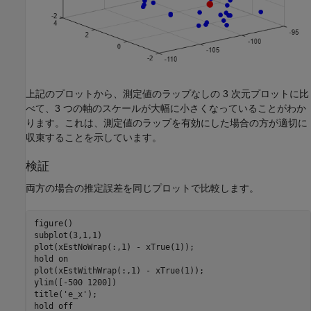
上記のプロットから、測定値のラップなしの 3 次元プロットに比
べて、3 つの軸のスケールが大幅に小さくなっていることがわか
ります。これは、測定値のラップを有効にした場合の方が適切に
収束することを示しています。
検証
両方の場合の推定誤差を同じプロットで比較します。
figure()

subplot(3,1,1)

plot(xEstNoWrap(:,1) - xTrue(1));

hold 
on
plot(xEstWithWrap(:,1) - xTrue(1));

ylim([-500 1200])

title(
'e_x'
);

hold 
off