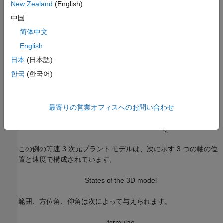
New Zealand
(English)
中国
简体中文
English
日本
(日本語)
한국
(한국어)
最寄りの営業オフィスへのお問い合わせ
この例の等速 3 次元プラント モデルは、次に示す 3 つの軸の位
置と速度で構成されています。
States of the 3D model
範囲、方位角、仰角は次によって与えられます。
formulae