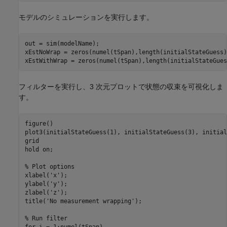
モデルのシミュレーションを実行します。
out = sim(modelName);

xEstNoWrap = zeros(numel(tSpan),length(initialStateGuess))
xEstWithWrap = zeros(numel(tSpan),length(initialStateGues
フィルターを実行し、3 次元プロットで状態の収束を可視化しま
す。
figure()

plot3(initialStateGuess(1), initialStateGuess(3), initial
grid

hold 
on
;

% Plot options
xlabel(
'x'
);

ylabel(
'y'
);

zlabel(
'z'
);

title(
'No measurement wrapping'
);

% Run filter
for
 i = 1:numel(tSpan)
