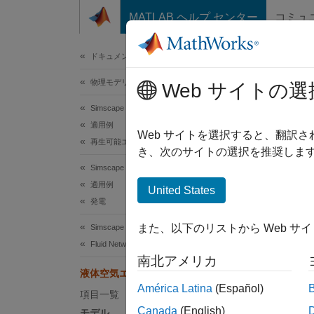
コンテンツへスキップ
MATLAB ヘルプ センター
コミュ
ドキュメ
ドキュメンテーションのホーム
物理モデリング
液
Web サイトの選
Simscape Fluids
適用例
Web サイトを選択すると、翻訳
再生可能エネルギーおよび持続可能性
き、次のサイトの選択を推奨します
この例
Simscape Fluids
がある
適用例
United States
なるま
発電
キン 
また、以下のリストから Web サ
Simscape Fluids
液化シ
Fluid Network Interfaces ライブラリ
れた後
南北アメリカ
液体空気エネルギー貯蔵システム
す。残
América Latina
(Español)
冷気は
項目一覧
Canada
(English)
モデル