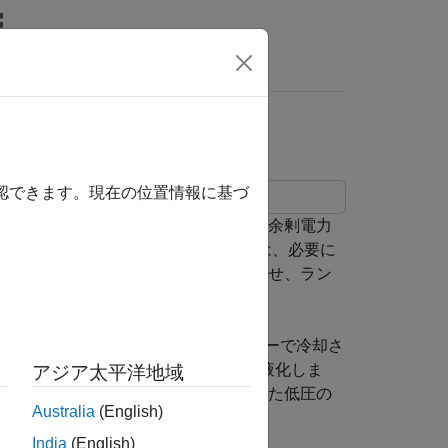
確認できます。現在の位置情報に基づ
ギー貯蔵システムをモデル化します。余剰電力
囲空気を液化します。低温の液体空気は、必要に
システムは貯蔵した液体空気を膨張させ、ラン
 まで加圧します。高圧空気の一部はチラーで冷却さ
Thomson 効果によって空気の一部が液化しま
アジア太平洋地域
部の電力を回収します。液化しなかった低圧の
Australia
(English)
り、サイクルを完了します。
India
(English)