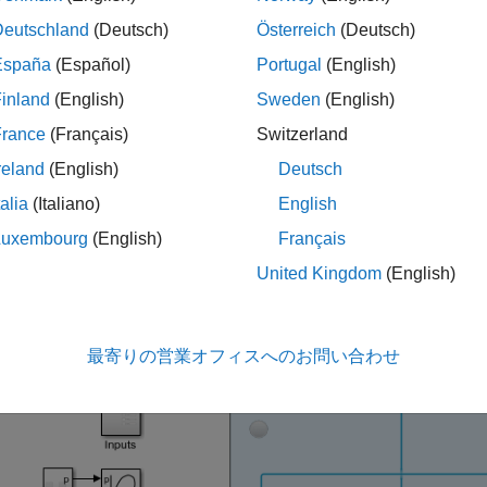
ステムでは、液体空気は貯蔵タンクから蒸発器へポンプで送られ、
Deutschland
(Deutsch)
Österreich
(Deutsch)
り、液体空気が気化し、圧力が 6.5 MPa まで上昇します。高
España
(Español)
Portugal
(English)
生成します。
inland
(English)
Sweden
(English)
イクルと放電サイクルの往復効率を向上させるために、3 つ
France
(Français)
Switzerland
で発生する排熱を回収し、その熱を利用してタービンに流入す
reland
(English)
Deutsch
蓄冷槽は、蒸発プロセスで液体空気から生じる廃冷熱を回収し
回収します。これらはどちらも、チラー内で高圧空気を冷却す
talia
(Italiano)
English
Luxembourg
(English)
Français
United Kingdom
(English)
テムは、充電時に約 10 MW の電力を消費し、放電時に約 1.8 
ルギーを蓄えます。往復効率は約 15% です。
ル
最寄りの営業オフィスへのお問い合わせ