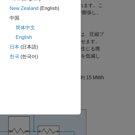
約 80 K から周囲温度まで加熱されます。こ
New Zealand
(English)
圧空気は、再加熱を伴う 3 段タービンで膨張し、
中国
简体中文
の蓄熱槽を追加しました。低品位蓄熱槽は、圧縮プ
English
る空気の温度を高め、発電量を増加させます。
日本
(日本語)
、低品位蓄冷槽は、タービン排気から生じる廃
るために使用され、液化時の消費電力を低減し
한국
(한국어)
MW の電力を生成します。10 時間で約 15 MWh