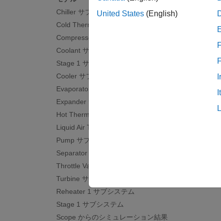
発電シ
Chiller サブシステム
United States
(English)
れによ
Cold Thermal Store サブシステム
電力を
Compressor サブシステム
F
Coolant サブシステム
充電サ
Stage 1 サブシステム
ロセス
Cooler サブシステム
I
高品位
Evaporator サブシステム
冷熱を
I
Expander サブシステム
ます。
Hot Thermal Store サブシステム
このシス
Liquid Air Tank サブシステム
のエネ
Pump サブシステム
Separator サブシステム
モデ
Throttle Valve サブシステム
Turbine サブシステム
Reheater 1 サブシステム
Stage 1 サブシステム
Scope からのシミュレーション結果