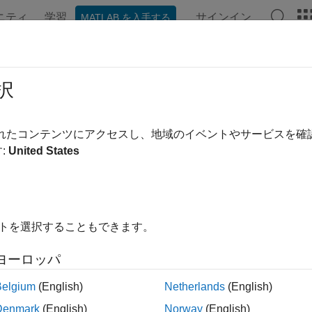
ニティ
学習
サインイン
MATLAB を入手する
ンテーション
例
ブロック
ビデオ
MATLAB Answers
体空気エネルギー貯蔵システム
択
されたコンテンツにアクセスし、地域のイベントやサービスを
:
United States
では、極低温の液体空気を利用したグリッドスケールのエネル
場合、このシステムはクロード サイクルの変法に基づいて周
で低圧断熱タンクに貯蔵されます。電力需要が高い場合、この
サイクルに基づいて電力を生成します。
イトを選択することもできます。
ステムでは、4 段中間冷却式圧縮機によって空気を 10 MPa
、スロットル バルブを介して膨張します。これにより、Joule-
ヨーロッパ
りの高圧空気は膨張機を通過し、空気を冷却するとともに、一
Belgium
(English)
Netherlands
(English)
、チラーの反対側を通って高圧空気を冷却した後、圧縮機へ戻
Denmark
(English)
Norway
(English)