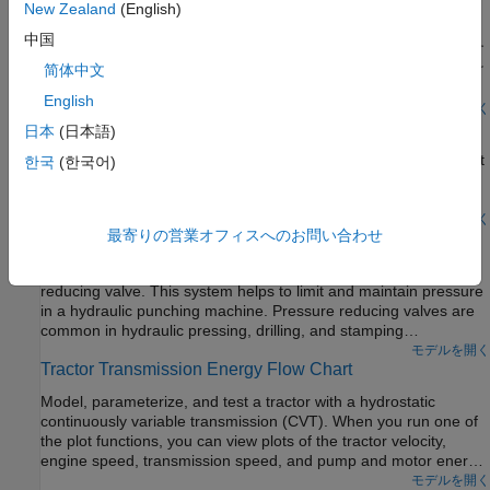
New Zealand
(English)
適用されると、無負荷経路は閉じます。
警告: この例では油圧ドメインが使用されていますが、これは将
中国
来のリリースで削除される予定です。等温液体ドメインを使用す
る同等のモデル例を、フロントローダー作動システムから見つけ
简体中文
てください。等温液体ドメインにモデルを変換するには、
English
ツールを使用します。
モデルを開く
hydraulicToIsothermalLiquid
Injection Molding Actuation System
日本
(日本語)
An injection molding actuation system. The model contains a set
한국
(한국어)
of cartridge valves that control pumps, motors, and cylinders to
execute the steps of an injection molding process.
モデルを開く
最寄りの営業オフィスへのお問い合わせ
Pressure Reducing Valve in Punching Operation
Models a hydraulic system with a direct operated, pressure
reducing valve. This system helps to limit and maintain pressure
in a hydraulic punching machine. Pressure reducing valves are
common in hydraulic pressing, drilling, and stamping
applications.
モデルを開く
Tractor Transmission Energy Flow Chart
Model, parameterize, and test a tractor with a hydrostatic
continuously variable transmission (CVT). When you run one of
the plot functions, you can view plots of the tractor velocity,
engine speed, transmission speed, and pump and motor energy
computations.
モデルを開く