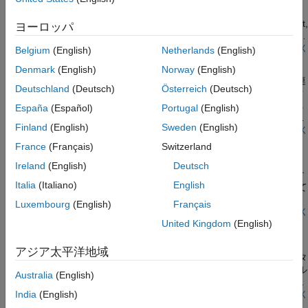
Counterbalance valves help with the load holding, load actuation,
発電
degree-of-freedom motion and animation in Simscape
speed control, and safety by controlling the piston motion of the
機械
Multibody™. This example also shows how to parameterize, test,
ヨーロッパ
booming cylinder. When you run the model, it generates a plot of
and compare design cases for a counterbalance valve in a crane
Simscape Fluids および Stateflow
the booming cylinder position and the forces at the A side and B
boom arm test bench. A counterbalance valve allows an
モデルを開く
Belgium
(English)
Netherlands
(English)
side of the cylinder piston.
リアルタイムのワークフロー
ドリルリーマ アクチュエータ
upstream flow from the back port to the load port through the
Denmark
(English)
Norway
(English)
テスト ハーネスとパラメーター化
check valve stage during cylinder rod extension, and it allows a
この例では、荒加工、微細穴加工、リーマ加工という 3 つの一連
downstream flow from the load port to the back port through the
故障解析
Deutschland
(Deutsch)
Österreich
(Deutsch)
の技術的操作を実行する工作機械の作業ユニットを駆動するアク
relief valve stage during cylinder rod retraction in the boom arm
位置ベースの機械並進ドメイン
チュエータを示します。3 つの圧力補償流量制御バルブのいずれ
España
(Español)
Portugal
(English)
mechanism. A counterbalance valve help with the load holding,
かが、シリンダーからの戻り流量を排出側で調整して、アクチュ
load actuation, speed control, and safety by controlling the piston
Finland
(English)
Sweden
(English)
エータの速度を制御します。制御ユニットで有効化される方向制
モデルを開く
motion of the boom cylinder.
ドリルリーマ アクチュエータ
御バルブが、適切な流量制御の選択を実行します。
France
(Français)
Switzerland
警告: この例では油圧ドメインが使用されていますが、これは将
Ireland
(English)
Deutsch
来のリリースで削除される予定です。等温液体ドメインを使用す
Italia
(Italiano)
English
る同等のモデル例を、ドリルリーマ アクチュエータから見つけて
ください。等温液体ドメインにモデルを変換するには、
Luxembourg
(English)
Français
ツールを使用します。
モデルを開く
hydraulicToIsothermalLiquid
United Kingdom
(English)
フロントローダー作動システム
この例では、リフト シリンダーとティルト シリンダーをもつ単
アジア太平洋地域
純な作動システムを示します。各シリンダーは、オープン センタ
ー型の 6 方向 3 位置方向制御バルブによって制御されます。バル
Australia
(English)
ブは、両方のスプール変位が中立位置にあるときにシステムのポ
ンプが無負荷になるように、無負荷側の分岐に直列に接続されて
India
(English)
モデルを開く
フロントローダー作動システム
います。ティルト コマンドまたはリフト コマンドのいずれかが