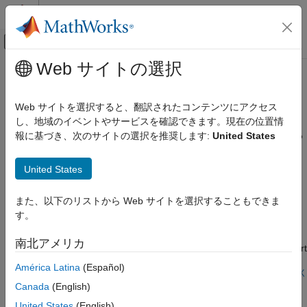
コンテンツへスキップ
MATLAB ヘルプ センター
オフキャンバス ナビゲーション メ
メインコンテンツ
Web サイトの選択
ドキュメンテーションのホーム
機械
物理モデリング
Web サイトを選択すると、翻訳されたコンテンツにアクセス
複数の
Simscape™ Fluids™
ドメインにおける機械の例
し、地域のイベントやサービスを確認できます。現在の位置情
Simscape Fluids
このセクションでは、複数の
Simscape Fluids
ドメインにおける
報に基づき、次のサイトの選択を推奨します:
United States
適用例
機械の例を確認できます。
カテゴリ
United States
注目の例
再生可能エネルギーおよび持続可能性
発熱と冷却
また、以下のリストから Web サイトを選択することもできま
Counterbalance Valve with Boom Arm
自動車関連
す。
Model, parameterize, test, and compare design cases for a
作動
counterbalance valve in a boom arm mechanism. A
南北アメリカ
流量と圧力の制御
counterbalance valve allows an upstream flow from the back port
to the load port through the check valve stage during cylinder
ポンプ
América Latina
(Español)
rod extension, and it allows a downstream flow from the load
モデルを開く
流体輸送
Crane Boom Arm Test Bench
port to the back port through the relief valve stage during
Canada
(English)
航空宇宙関連
cylinder rod retraction in the boom arm mechanism.
Combine hydraulics modeling in Simscape™ Fluids™ with six-
United States
(English)