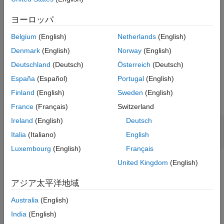
参考
拡張子
、
、または
のいずれかを使用して、
".dtb"
".dts"
".dtsi"
ヨーロッパ
デバイス ツリーを指定します。デバイス ツリーをバイナリ ファ
Belgium
(English)
Netherlands
(English)
イルとして指定する場合は、
を使用します。デバイス ツ
".dtb"
リーをソース ファイルとして指定する場合は、
または
".dts"
Denmark
(English)
Norway
(English)
を使用します。
".dtsi"
Deutschland
(Deutsch)
Österreich
(Deutsch)
España
(Español)
Portugal
(English)
入力引数
Finland
(English)
Sweden
(English)
すべて展開する
France
(Français)
Switzerland
Ireland
(English)
Deutsch
—
デバイス ツリー ファイル名
dtFile
" "
(既定値) |
string
|
文字ベクトル
Italia
(Italiano)
English
Luxembourg
(English)
Français
United Kingdom
(English)
制限
アジア太平洋地域
HDL Coder™ では、プラグイン ファイルに対して単一のデ
バイス ツリー ファイルのみの指定がサポートされていま
Australia
(English)
す。
India
(English)