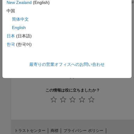
New Zealand
(English)
カスタムのボードとリファレンス設計用に同時にバイナリ デ
バイス ツリー ファイルを指定することはできません。カス
中国
タムのボードとリファレンス設計用にデバイス ツリー ファ
简体中文
イルを指定する場合は、デバイス ツリーをソース ファイル
English
として指定します。
日本
(日本語)
バージョン履歴
한국
(한국어)
R2021b で導入
最寄りの営業オフィスへのお問い合わせ
参考
|
addDeviceTreeIncludeDirectory
hdlcoder.Board
この情報は役に立ちましたか？
トラストセンター
商標
プライバシー ポリシー