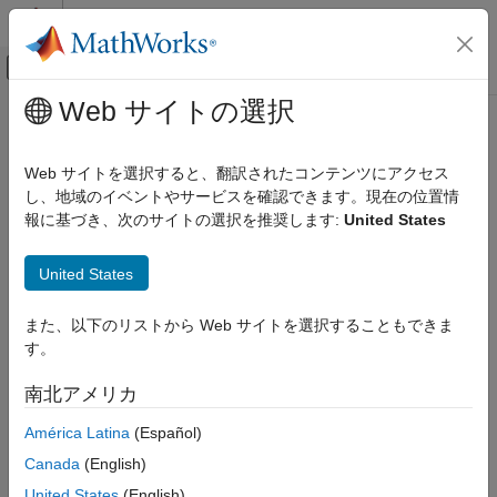
コンテンツへスキップ
MATLAB ヘルプ センター
オフキャンバス ナビゲーション メ
メインコンテンツ
Web サイトの選択
ドキュメンテーションのホーム
addDeviceTree
コード生成
Web サイトを選択すると、翻訳されたコンテンツにアクセス
FPGA、ASIC、および SoC 開発
クラス:
hdlcoder.Board
し、地域のイベントやサービスを確認できます。現在の位置情
名前空間:
hdlcoder
報に基づき、次のサイトの選択を推奨します:
United States
HDL Coder
HDL IP コアの生成
ボード オブジェクトのデバイス ツリーを追加する
United States
カスタム ハードウェアへの IP コアの展開
R2021b 以降
このページをすべて展開する
addDeviceTree
また、以下のリストから Web サイトを選択することもできま
構文
す。
項目一覧
addDeviceTree(dtFile)
構文
南北アメリカ
説明
説明
América Latina
(Español)
入力引数
制限
Canada
(English)
は新しいデバイス ツリー ファイルを
addDeviceTree(
)
dtFile
バージョン履歴
オブジェクトに登録します。
hdlcoder.Board
United States
(English)