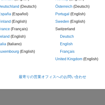
ンバーター
タイム アプリケーション向けのパワー コンバーターの確認
Deutschland
(Deutsch)
Österreich
(Deutsch)
ステム
España
(Español)
Portugal
(English)
タイム アプリケーション向けの電力網、再生可能エネルギー 
inland
(English)
Sweden
(English)
France
(Français)
Switzerland
ー ドライブ
reland
(English)
Deutsch
タイム アプリケーション向けの電気駆動装置のモデルの実装
talia
(Italiano)
English
この情報は役に立ちました
Luxembourg
(English)
Français
United Kingdom
(English)
最寄りの営業オフィスへのお問い合わせ