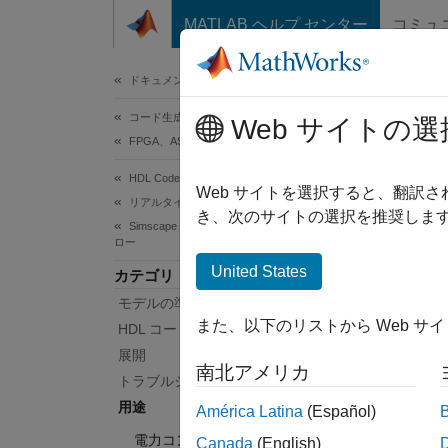
コンテンツへスキップ
MATLAB ヘルプ センター
コミュ
ドキュメ
ドキュメンテーションのホーム
コード生成
用
Web サイトの選
FPGA、ASIC、および SoC 開発
HDL Coder
リアル
Web サイトを選択すると、翻訳
リアルタイム ハードウェア展開
多くの
き、次のサイトの選択を推奨します
Simscape ハードウェアインザループ ワークフ
レーシ
ロー
スを簡
United States
カテゴリ
装を示
モデルの準備
また、以下のリストから Web サ
HDL コード生成
Speedg
展開
、
[Do
南北アメリカ
トラブルシューティング
カテ
用途
América Latina
(Español)
電力コンバーター
Canada
(English)