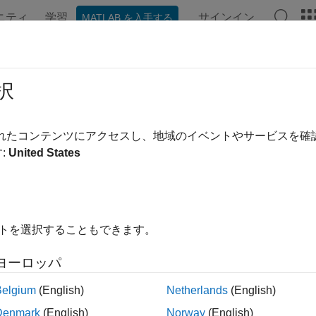
ニティ
学習
サインイン
MATLAB を入手する
ンテーション
例
関数
ブロック
アプリ
ビデオ
途
択
タイム アプリケーションの例の確認
されたコンテンツにアクセスし、地域のイベントやサービスを
リアルタイム シミュレーションやリアルタイム テストでの実装で
:
United States
®
ョンを
Simulink
Real-Time™
などの 1 つ以上の追加製品と
単にすることができます。下記のリンクで、さまざまなリアル
す例を提供しています。
イトを選択することもできます。
®
oat
ターゲット マシンを使用する他の例については、
www.sp
cumentation]
、
[Speedgoat I/O Blockset]
、
[Product Examp
ヨーロッパ
ゴリ
Belgium
(English)
Netherlands
(English)
Denmark
(English)
Norway
(English)