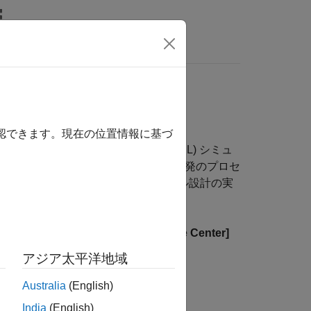
MATLAB Answers
確認できます。現在の位置情報に基づ
は、ハードウェアインザループ (HIL) シミュ
組み合わせて利用することで、設計と開発のプロセ
タイム アプリケーション向けのモデル設計の実
eedgoat.com
を参照し、
[Knowledge Center]
les]
を選択してください。
アジア太平洋地域
Australia
(English)
India
(English)