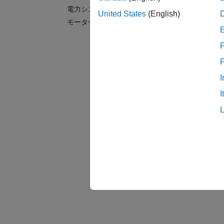
電力コ
電力システム
リアル
United States
(English)
モーター ドライブ
電力シ
リアル
F
成
モータ
I
リアル
I