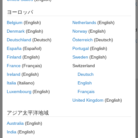
position and velocity.
R2023b 以降
ライブ スクリプトを開く
People Tracking Using TI mmWave Radar
ヨーロッパ
Use data captured using the Texas Instruments® (TI) mmWave
Belgium
(English)
Netherlands
(English)
radar for tracking people in an indoor environment. You learn
how to use a processing chain to process radar point clouds and
Denmark
(English)
Norway
(English)
estimate the number of people in the scene as well as their
Deutschland
(Deutsch)
Österreich
(Deutsch)
states such as position and velocity.
R2023b 以降
ライブ スクリプトを開く
この情報は役に立ちましたか？
España
(Español)
Portugal
(English)
Finland
(English)
Sweden
(English)
France
(Français)
Switzerland
Ireland
(English)
Deutsch
Italia
(Italiano)
English
トラストセンター
商標
プライバシー ポリシー
Luxembourg
(English)
Français
違法コピー防止
アプリケーション ステータス
お問い合わせ
United Kingdom
(English)
© 1994-2026 The MathWorks, Inc.
アジア太平洋地域
Australia
(English)
Web サイ
日本
India
(English)