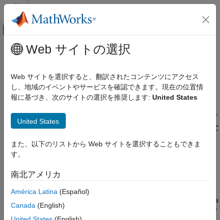
コンテンツへスキップ
MATLAB ヘルプ センター
オフキャンバス ナビゲーション メ
メインコンテンツ
Web サイトの選択
ドキュメンテーションのホーム
レーダー ハードウェア接続
レーダー
Web サイトを選択すると、翻訳されたコンテンツにアクセス
ロボティクスおよび自律システム
センサー フュージョンとトラッキング アルゴリズムをレーダー
し、地域のイベントやサービスを確認できます。現在の位置情
と接続する
報に基づき、次のサイトの選択を推奨します:
United States
Sensor Fusion and Tracking Toolbox
これらの例では、Sensor Fusion and Tracking Toolbox™ に用意
アプリケーション
されているアルゴリズムを使用して、レーダーを構成し、レーダ
United States
カテゴリ
ー データにアクセスし、それらのデータを処理する方法について
説明します。
自律システムのトラッキング
また、以下のリストから Web サイトを選択することもできま
監視システムのトラッキング
す。
注目の例
位置推定
南北アメリカ
慣性センサーのハードウェア接続
Track Objects in a Parking Lot Using TI mmWave Radar
レーダー ハードウェア接続
Use data captured using the Texas Instruments (TI) mmWave
América Latina
(Español)
radar for tracking objects in a parking lot. You learn how to use a
Canada
(English)
processing chain to process radar point clouds and estimate the
number of people in the scene as well as their states such as
United States
(English)