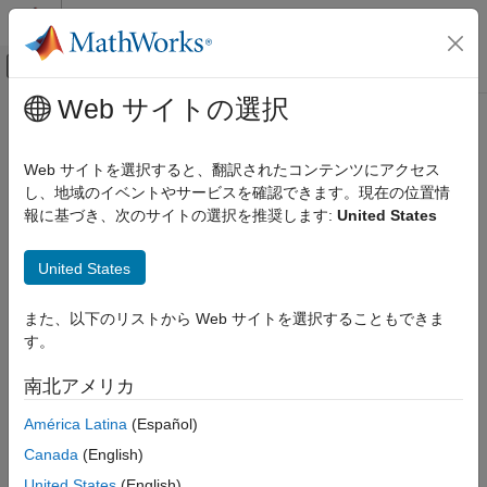
コンテンツへスキップ
MATLAB ヘルプ センター
オフキャンバス ナビゲーション メ
メインコンテンツ
Web サイトの選択
ドキュメンテーションのホーム
レーダー
Web サイトを選択すると、翻訳されたコンテンツにアクセス
ロボティクスおよび自律システム
し、地域のイベントやサービスを確認できます。現在の位置情
この情報は役に立ちましたか？
報に基づき、次のサイトの選択を推奨します:
United States
United States
また、以下のリストから Web サイトを選択することもできま
す。
南北アメリカ
América Latina
(Español)
Canada
(English)
United States
(English)