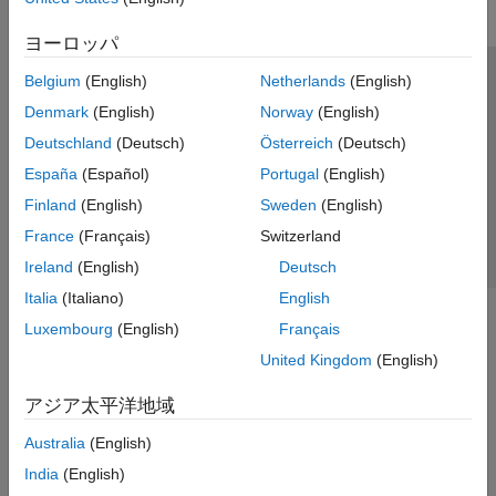
ヨーロッパ
Belgium
(English)
Netherlands
(English)
トラストセンター
商標
プライバシー ポリシー
Denmark
(English)
Norway
(English)
違法コピー防止
アプリケーション ステータス
お問い合わせ
Deutschland
(Deutsch)
Österreich
(Deutsch)
© 1994-2026 The MathWorks, Inc.
España
(Español)
Portugal
(English)
Finland
(English)
Sweden
(English)
Web サイ
日本
France
(Français)
Switzerland
Ireland
(English)
Deutsch
Italia
(Italiano)
English
Luxembourg
(English)
Français
United Kingdom
(English)
アジア太平洋地域
Australia
(English)
India
(English)