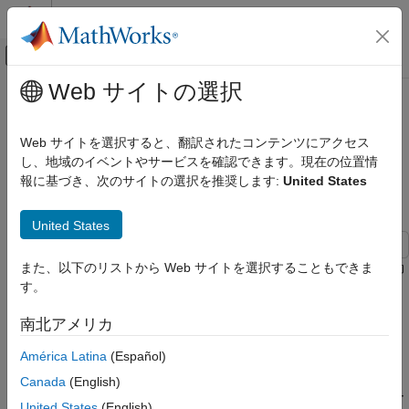
コンテンツへスキップ
MATLAB ヘルプ センター
オフキャンバス ナビゲーション メ
メインコンテンツ
Web サイトの選択
ドキュメンテーションのホーム
ハードウェア効率に優れた
コード生成
Complex Partial-Systolic Matrix
Web サイトを選択すると、翻訳されたコンテンツにアクセス
FPGA、ASIC、および SoC 開発
Solve Using QR Decomposition の
し、地域のイベントやサービスを確認できます。現在の位置情
報に基づき、次のサイトの選択を推奨します:
United States
対角ローディングによる実装
Fixed-Point Designer
組み込み実装
United States
Simulink での固定小数点行列演算
ハードウェア効率に優れた Complex Partial-
この例では、次の複素数値の行列方程式に対するハードウェア効
また、以下のリストから Web サイトを選択することもできま
Systolic Matrix Solve Using QR
率に優れた最小二乗解を実装する方法を示します。
す。
Decomposition の対角ローディングによる
実装
南北アメリカ
項目一覧
対角ローディング メソッド
América Latina
(Español)
ここでは Complex Partial-Systolic Matrix Solve Using QR
行列の次元の定義
Canada
(English)
Decomposition ブロックを使用します。このメソッドは対角ロー
正則化パラメーターの定義
United States
(English)