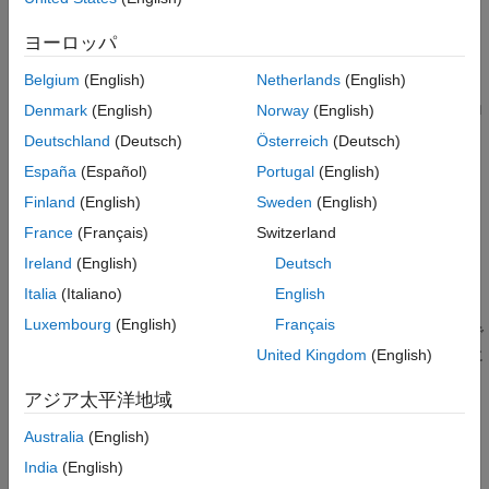
ディングと呼ばれ、
は正則化パラメーターと呼ばれます。
ブロック パラメーター
乱数の最小二乗行列の生成
ヨーロッパ
対角ローディング メソッド
固定小数点データ型の選択
Belgium
(English)
Netherlands
(English)
Complex Partial-Systolic Matrix Solve Using QR Decomposition
モデルを開く
ブロックで正則化パラメーターを非ゼロの値に設定すると、ブロ
Denmark
(English)
Norway
(English)
モデル ワークスペースの変数の設定
ックは次の最小二乗解を計算します。
Deutschland
(Deutsch)
Österreich
(Deutsch)
モデルのシミュレーション
出力データからの解の構成
España
(Español)
Portugal
(English)
出力の精度の検証
Finland
(English)
Sweden
(English)
参考
France
(Français)
Switzerland
ここで、
は n 行 n 列の単位行列、
はサイズが n 行 p 列のゼ
ロの配列です。
Ireland
(English)
Deutsch
Italia
(Italiano)
English
このメソッドは対角ローディングと呼ばれ、
は正則化パラメー
Luxembourg
(English)
Français
ターと呼ばれます。この方程式の最小二乗解について、教科書で
は一般に次のように記載されています。これは、方程式の両辺に
United Kingdom
(English)
を乗算し、左辺で逆行列を取ることによって導出されま
アジア太平洋地域
す。
Australia
(English)
India
(English)