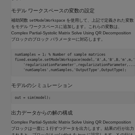
モデル ワークスペースの変数の設定
補助関数
を使用して、上記で定義された変数
setModelWorkspace
をモデル ワークスペースに追加します。これらの変数は、
Complex Partial-Systolic Matrix Solve Using QR Decomposition
ブロックのブロック パラメーターに対応します。
numSamples = 1; 
% Number of sample matrices
fixed.example.setModelWorkspace(model,
'A'
,A,
'B'
,B,
'm'
,m,
'
'regularizationParameter'
,regularizationParameter,
...
'numSamples'
,numSamples,
'OutputType'
モデルのシミュレーション
出力データからの解の構成
Complex Partial-Systolic Matrix Solve Using QR Decomposition
ブロックは一度に 1 行ずつデータを出力します。結果の行が出力
されると、ブロックは
を true に設定します。X の行は