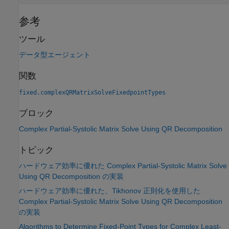
参考
ツール
データ型エージェント
関数
fixed.complexQRMatrixSolveFixedpointTypes
ブロック
Complex Partial-Systolic Matrix Solve Using QR Decomposition
トピック
ハードウェア効率に優れた Complex Partial-Systolic Matrix Solve
Using QR Decomposition の実装
ハードウェア効率に優れた、Tikhonov 正則化を使用した
Complex Partial-Systolic Matrix Solve Using QR Decomposition
の実装
Algorithms to Determine Fixed-Point Types for Complex Least-