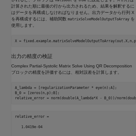
validOut
計算された順に最後の行から出力されるため、結果を解釈するに
はデータを再構成しなければなりません。出力データから行列 X
を再構成するには、補助関数
を
matrixSolveModelOutputToArray
使用します。
出力の精度の検証
Complex Partial-Systolic Matrix Solve Using QR Decomposition
ブロックの精度を評価するには、相対誤差を計算します。
A_lambda = [regularizationParameter * eye(n);A];

B_0 = [zeros(n,p);B];

relative_error = norm(double(A_lambda*X - B_0))/norm(doub
relative_error =

   1.0419e-04
