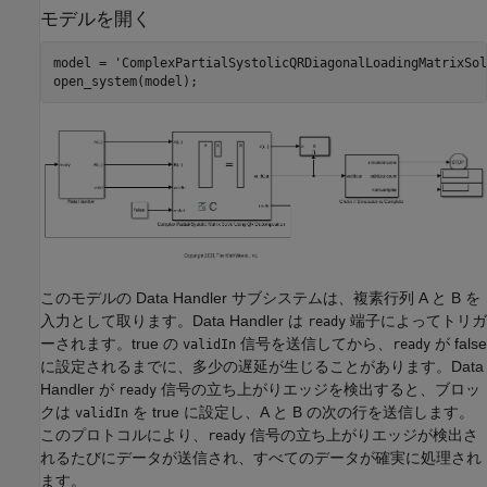
モデルを開く
model = 
'ComplexPartialSystolicQRDiagonalLoadingMatrixSol
このモデルの Data Handler サブシステムは、複素行列 A と B を
入力として取ります。Data Handler は
端子によってトリガ
ready
ーされます。true の
信号を送信してから、
が false
validIn
ready
に設定されるまでに、多少の遅延が生じることがあります。Data
Handler が
信号の立ち上がりエッジを検出すると、ブロッ
ready
クは
を true に設定し、A と B の次の行を送信します。
validIn
このプロトコルにより、
信号の立ち上がりエッジが検出さ
ready
れるたびにデータが送信され、すべてのデータが確実に処理され
ます。