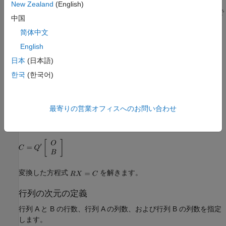
Complex Partial-Systolic Matrix Solve Using QR Decomposition
New Zealand
(English)
ブロックは、逆数を計算する代わりに QR 分解を計算することで
中国
効率的に解を計算します。
简体中文
English
日本
(日本語)
上記をインプレースで上三角 R に変換します。
한국
(한국어)
最寄りの営業オフィスへのお問い合わせ
上記をインプレースで次のように変換します。
変換した方程式
を解きます。
行列の次元の定義
行列 A と B の行数、行列 A の列数、および行列 B の列数を指定
します。