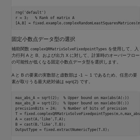
rng(
'default'
)

r = 3;   
% Rank of matrix A
固定小数点データ型の選択
補助関数
を使用して、入
complexQRMatrixSolveFixedpointTypes
力行列 A と B、および出力 X に対して、計算時のオーバーフロー
の可能性が低くなる固定小数点データ型を選択します。
A と B の要素の実数部と虚数部は -1 ～ 1 であるため、任意の要
素が取りうる最大絶対値は sqrt(2) です。
max_abs_A = sqrt(2);  
% Upper bound on max(abs(A(:))
max_abs_B = sqrt(2);  
% Upper bound on max(abs(B(:))
precisionBits = 24;   
% Number of bits of precision
T = fixed.complexQRMatrixSolveFixedpointTypes(m,n,max_abs
A = cast(A,
'like'
,T.A);

B = cast(B,
'like'
,T.B);
