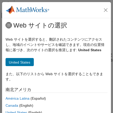
コンテンツへスキップ
MATLAB ヘルプ センター
オフキャンバス ナビゲーション メ
メインコンテンツ
Web サイトの選択
ドキュメンテーションのホーム
cell 配列のコード生成
コード生成
Web サイトを選択すると、翻訳されたコンテンツにアクセス
FPGA、ASIC、および SoC 開発
®
cell 配列を含む MATLAB
コードからコードを生成すると、コー
し、地域のイベントやサービスを確認できます。現在の位置情
ド ジェネレーターは cell 配列を
"同種"
または
"異種混合"
として
報に基づき、次のサイトの選択を推奨します:
United States
Fixed-Point Designer
分類します。この分類により、生成されたコードにおける cell 配
データ型の調査
列の表現方法が決定されます。また、コードを生成する MATLAB
United States
アルゴリズムの高速化
コード内で cell 配列を使用する方法についても決定されます。
高速化のためのアルゴリズム設計
また、以下のリストから Web サイトを選択することもできま
データ定義
コード生成用に cell 配列を MATLAB コードで使用するときは、
す。
特定の制限に従わなければなりません。
コード生成における cell
cell 配列
配列の制限事項
を参照してください。
南北アメリカ
cell 配列のコード生成
同種 cell 配列と異種混合 cell 配列
América Latina
(Español)
項目一覧
同種 cell 配列と異種混合 cell 配列
同種 cell 配列には以下の特性があります。
Canada
(English)
cell 配列を同種にするか異種混合にするかの
United States
(English)