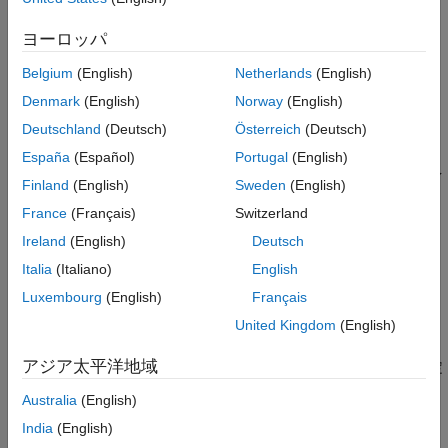
制御
cell 配列は生成されたコード内で配列として表されます。
レポート内の cell 配列
ヨーロッパ
すべての要素のプロパティは同じになります。cell 配列に関
参考
連付けられている型は、個別の要素のプロパティではなく、
Belgium
(English)
Netherlands
(English)
すべての要素のプロパティを指定します。
Denmark
(English)
Norway
(English)
Deutschland
(Deutsch)
Österreich
(Deutsch)
cell 配列は可変サイズにすることができます。
España
(Español)
Portugal
(English)
実行時に値が決定するインデックスを使用して cell 配列にイ
Finland
(English)
Sweden
(English)
ンデックスを付けることができます。
France
(Français)
Switzerland
異種混合 cell 配列には以下の特性があります。
Ireland
(English)
Deutsch
Italia
(Italiano)
English
cell 配列は生成されたコードで構造体として表されます。各
Luxembourg
(English)
Français
要素は構造体のフィールドとして表されます。
United Kingdom
(English)
要素は異なるプロパティをもつことができます。cell 配列に
アジア太平洋地域
関連付けられている型は、各要素のプロパティを個々に指定
します。
Australia
(English)
India
(English)
cell 配列を可変サイズにすることはできません。