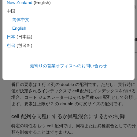
New Zealand
(English)
定数のインデックスまたは定数境界をもつ
ループを使用
for
中国
して cell 配列にインデックスを付けなければなりません。
简体中文
コード ジェネレーターはヒューリスティックな方法を使用して
English
cell 配列が同種か異種混合かの分類を判別します。要素のプロパ
日本
(日本語)
ティ (クラス、サイズ、実数/複素数) や、プログラムにおける cell
한국
(한국어)
配列の使用方法などのその他の要因が考慮されます。cell 配列の
使用方法に応じて、コード ジェネレーターは cell 配列をあるケー
スでは同種、別のケースでは異種混合として分類することができ
ます。たとえば、cell 配列
について考えます。コード
最寄りの営業オフィスへのお問い合わせ
{1 [2 3]}
ジェネレーターはこの cell 配列を 1 行 2 列の異種混合 cell 配列
として分類できます。最初の要素は double のスカラーです。2
番目の要素は 1 行 2 列の double の配列です。ただし、実行時に
値が決定されるインデックスで cell 配列にインデックスを付ける
場合、コード ジェネレーターはそれを同種 cell 配列として分類し
ます。要素は上限が 2 の double の可変サイズの配列です。
cell 配列を同種にするか異種混合にするかの制御
特定の特性をもつ cell 配列では、同種または異種混合としての分
類を制御することはできません。