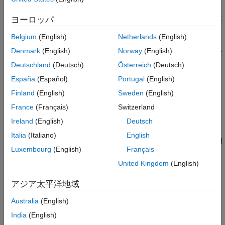
は、
オブジェクト
の
プ
y = isfloat(T)
numerictype
T
DataType
isfloat
ロパティが
または
の場合は
、それ以外の場合は
single
double
1
ヨーロッパ
項目一覧
を返します。
0
Belgium
(English)
Netherlands
(English)
構文
は、
が浮動小数点
の場合は
、それ
y = isfloat(q)
q
quantizer
1
説明
Denmark
(English)
Norway
(English)
以外の場合は
を返します。
0
バージョン履歴
Deutschland
(Deutsch)
Österreich
(Deutsch)
参考
España
(Español)
Portugal
(English)
バージョン履歴
Finland
(English)
Sweden
(English)
R2008a で導入
France
(Français)
Switzerland
参考
Ireland
(English)
Deutsch
Italia
(Italiano)
English
|
|
|
|
|
isboolean
isdouble
isfixed
isscaleddouble
isscaledtype
Luxembourg
(English)
Français
|
|
isscalingbinarypoint
isscalingslopebias
|
isscalingunspecified
issingle
United Kingdom
(English)
アジア太平洋地域
この情報は役に立ちましたか？
Australia
(English)
India
(English)