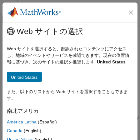
コンテンツへスキップ
MATLAB ヘルプ センター
オフキャンバス ナビゲーション メ
メインコンテンツ
Web サイトの選択
ドキュメンテーションのホーム
isfloat
コード生成
Web サイトを選択すると、翻訳されたコンテンツにアクセス
FPGA、ASIC、および SoC 開発
入力が浮動小数点データ型かどうかを判別
し、地域のイベントやサービスを確認できます。現在の位置情
報に基づき、次のサイトの選択を推奨します:
United States
Fixed-Point Designer
構文
データ型の調査
United States
固定小数点の指定
y = isfloat(a)
MATLAB での固定小数点の指定
y = isfloat(T)
また、以下のリストから Web サイトを選択することもできま
y = isfloat(q)
データのキャストと量子化
す。
Fixed-Point Designer
説明
南北アメリカ
データ型の調査
は、
オブジェクト
の
プロパティが
y = isfloat(a)
fi
a
DataType
固定小数点の指定
América Latina
(Español)
または
の場合は
、それ以外の場合は
を返しま
single
double
1
0
MATLAB での固定小数点の指定
Canada
(English)
す。
固定小数点演算関数
United States
(English)