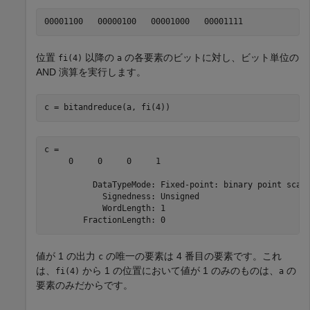
位置
以降の
の各要素のビットに対し、ビット単位の
fi(4)
a
AND 演算を実行します。
c = bitandreduce(a, fi(4))
c = 

     0     0     0     1

          DataTypeMode: Fixed-point: binary point scali
            Signedness: Unsigned

            WordLength: 1

値が 1 の出力
の唯一の要素は 4 番目の要素です。これ
c
は、
から 1 の位置において値が 1 のみのものは、
の
fi(4)
a
要素のみだからです。