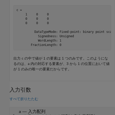
c = 

     1     0     0

     0     0     0

     0     0     0

          DataTypeMode: Fixed-point: binary point scali
            Signedness: Unsigned

            WordLength: 1

出力
の中で値が 1 の要素は 1 つのみです。このようにな
c
るのは、
内の対応する要素が、3 から 1 の位置において値
a
が 1 のみの唯一の要素だからです。
入力引数
すべて折りたたむ
—
入力配列
a