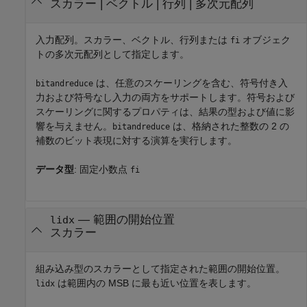
スカラー
|
ベクトル
|
行列
|
多次元配列
入力配列。スカラー、ベクトル、行列または
オブジェク
fi
トの多次元配列として指定します。
は、任意のスケーリングを含む、符号付き入
bitandreduce
力および符号なし入力の両方をサポートします。符号および
スケーリングに関するプロパティは、結果の型および値に影
響を与えません。
は、格納された整数の 2 の
bitandreduce
補数のビット表現に対する演算を実行します。
データ型
: 固定小数点
fi
—
範囲の開始位置
lidx
スカラー
組み込み型のスカラーとして指定された範囲の開始位置。
は範囲内の MSB に最も近い位置を表します。
lidx