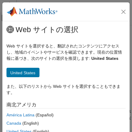
コンテンツへスキップ
MATLAB ヘルプ センター
オフキャンバス ナビゲーション メ
メインコンテンツ
Web サイトの選択
ドキュメンテーションのホーム
bitandreduce
コード生成
Web サイトを選択すると、翻訳されたコンテンツにアクセス
FPGA、ASIC、および SoC 開発
ビット単位の
演算を実行してビットの連続スライスを削減
し、地域のイベントやサービスを確認できます。現在の位置情
AND
報に基づき、次のサイトの選択を推奨します:
United States
Fixed-Point Designer
ページ内をすべて折りたたむ
データ型の調査
構文
United States
固定小数点の指定
MATLAB での固定小数点の指定
c = bitandreduce(a)
また、以下のリストから Web サイトを選択することもできま
c = bitandreduce(a, lidx)
プログラミングとデータ型のための関数
す。
c = bitandreduce(a, lidx, ridx)
説明
bitandreduce
南北アメリカ
項目一覧
は、固定小数点入力
のビット セット全体
= bitandreduce(
)
a
c
a
América Latina
(Español)
構文
に対してビット単位の
演算を実行し、結果を語長 1 の符号な
AND
説明
Canada
(English)
し整数として返します。
例
United States
(English)