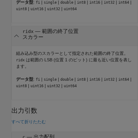
データ型
:
|
|
|
|
|
|
|
fi
single
double
int8
int16
int32
int64
|
|
|
uint8
uint16
uint32
uint64
—
範囲の終了位置
ridx
スカラー
組み込み型のスカラーとして指定された範囲の終了位置。
は範囲の LSB (位置 1 のビット) に最も近い位置を表し
ridx
ます。
データ型
:
|
|
|
|
|
|
|
fi
single
double
int8
int16
int32
int64
|
|
|
uint8
uint16
uint32
uint64
出力引数
すべて折りたたむ
— 出力配列
c