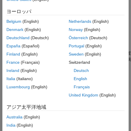
例
入力引数
ヨーロッパ
出力引数
は、位置
で開始し、LSB (位置
= bitandreduce(
,
)
lidx
c
a
lidx
拡張機能
Belgium
(English)
Netherlands
(English)
1 のビット) で終了するビットの連続範囲に対して、ビット単位
バージョン履歴
の
演算を実行します。
AND
Denmark
(English)
Norway
(English)
参考
Deutschland
(Deutsch)
Österreich
(Deutsch)
例
España
(Español)
Portugal
(English)
は、位置
で開始し、位置
= bitandreduce(
,
,
)
lidx
c
a
lidx
ridx
Finland
(English)
Sweden
(English)
で終了するビットの連続範囲に対して、ビット単位の
演
ridx
AND
France
(Français)
Switzerland
算を実行します。
Ireland
(English)
Deutsch
引数は、次の条件を満たさなければなりません。
bitandreduce
Italia
(Italiano)
English
Luxembourg
(English)
Français
a.WordLength >= lidx >= ridx >= 1
United Kingdom
(English)
例
アジア太平洋地域
例
Australia
(English)
India
(English)
すべて折りたたむ