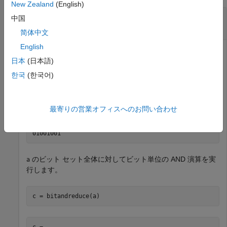
New Zealand
(English)
ビット セット全体に対するビット単位 AND 演
中国
算の実行
简体中文
English
日本
(日本語)
固定小数点数を作成します。
한국
(한국어)
a = fi(73,0,8,0);

disp(bin(a))
最寄りの営業オフィスへのお問い合わせ
のビット セット全体に対してビット単位の AND 演算を実
a
行します。
c = bitandreduce(a)
c = 
