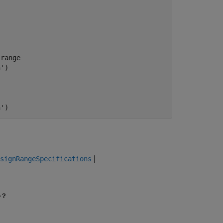
 range
n'
n'
|
signRangeSpecifications
か？