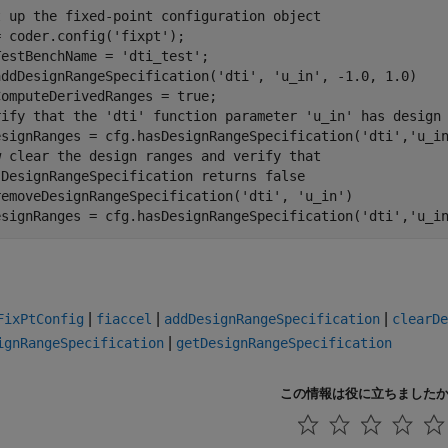
t up the fixed-point configuration object
= coder.config(
'fixpt'
);

TestBenchName = 
'dti_test'
;

addDesignRangeSpecification(
'dti'
, 
'u_in'
, -1.0, 1.0)

rify that the 'dti' function parameter 'u_in' has design
esignRanges = cfg.hasDesignRangeSpecification(
'dti'
,
'u_i
w clear the design ranges and verify that 
sDesignRangeSpecification returns false
removeDesignRangeSpecification(
'dti'
, 
'u_in'
)

esignRanges = cfg.hasDesignRangeSpecification(
'dti'
,
'u_i
|
|
|
FixPtConfig
fiaccel
addDesignRangeSpecification
clearDe
|
ignRangeSpecification
getDesignRangeSpecification
この情報は役に立ちました