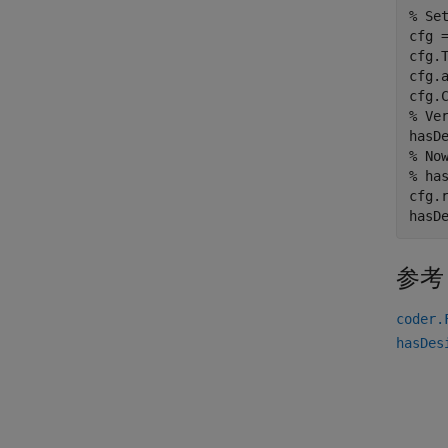
% Se
cfg 
cfg.
cfg.
% Ve
hasD
% No
% ha
cfg.
hasD
参考
coder.
hasDes