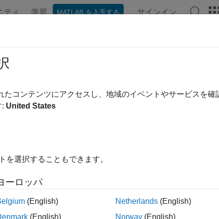
ニティ
学習
サインイン
MATLAB を入手する
ンテーション
例
関数
ブロック
アプリ
ビデオ
oveDesignRangeSpecification
択
:
coder.FixPtConfig
されたコンテンツにアクセスし、地域のイベントやサービスを
間:
coder
:
United States
ーターからの設計範囲指定の削除
ージをすべて展開する
イトを選択することもできます。
ヨーロッパ
DesignRangeSpecification(fcnName,paramName)
Belgium
(English)
Netherlands
(English)
Denmark
(English)
Norway
(English)