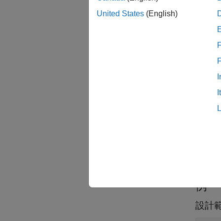
remove
United States
(English)
る設計
F
入力
すべて
I
I
f
p
例
設計