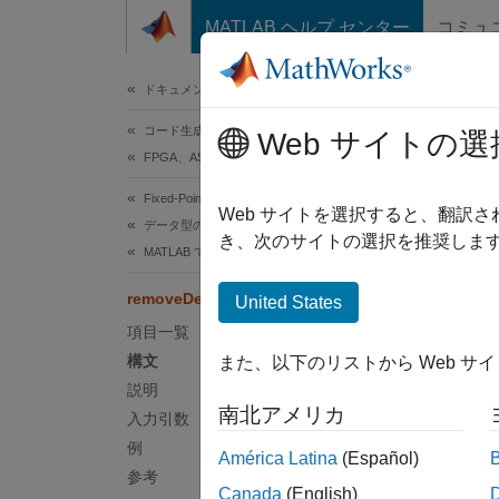
コンテンツへスキップ
MATLAB ヘルプ センター
コミュ
ドキュメ
ドキュメンテーションのホーム
コード生成
rem
Web サイトの選
FPGA、ASIC、および SoC 開発
Fixed-Point Designer
クラス
Web サイトを選択すると、翻訳
データ型の自動変換
名前空
き、次のサイトの選択を推奨します
MATLAB での固定小数点の自動変換
パラメ
removeDesignRangeSpecification
United States
項目一覧
このペ
構文
また、以下のリストから Web サ
構文
説明
南北アメリカ
入力引数
remove
例
América Latina
(Español)
説明
参考
Canada
(English)