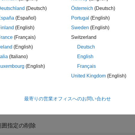
は関数
DesignRangeSpecification(
,
)
fcnName
fcnName
paramName
Deutschland
(Deutsch)
Österreich
(Deutsch)
範囲情報を削除します。
España
(Español)
Portugal
(English)
inland
(English)
Sweden
(English)
引数
France
(Français)
Switzerland
展開する
reland
(English)
Deutsch
talia
(Italiano)
English
—
関数名
cnName
文字列
Luxembourg
(English)
Français
United Kingdom
(English)
—
パラメーター名
aramName
文字列
最寄りの営業オフィスへのお問い合わせ
範囲指定の削除