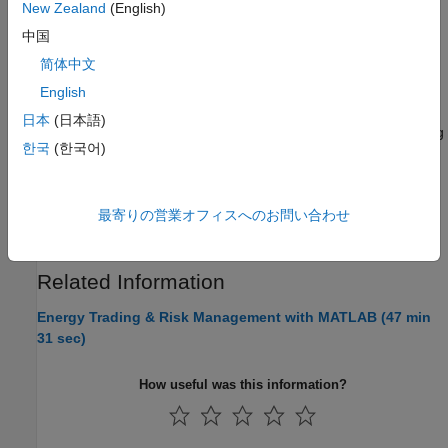
Simulating Electricity Prices with Mean-Reversion and
New Zealand
(English)
Jump-Diffusion
中国
This example shows how to simulate electricity prices using a
简体中文
mean-reverting model with seasonality and a jump component.
English
Pricing Asian Options
日本
(日本語)
This example shows how to price a European Asian option using
한국
(한국어)
six methods in the Financial Instruments Toolbox™.
Supported Energy Derivative Functions
最寄りの営業オフィスへのお問い合わせ
Energy derivative functions supported by Financial Instruments
Toolbox™.
Related Information
Energy Trading & Risk Management with MATLAB (47 min
31 sec)
How useful was this information?