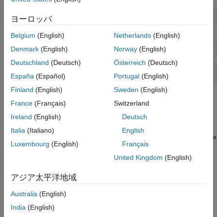
Lookback Options
ヨーロッパ
Belgium
(English)
Netherlands
(English)
Future and Forward Options
Denmark
(English)
Norway
(English)
Deutschland
(Deutsch)
Österreich
(Deutsch)
American Vanilla Options
España
(Español)
Portugal
(English)
Finland
(English)
Sweden
(English)
Topics
France
(Français)
Switzerland
Ireland
(English)
Deutsch
Pricing European Call Options Using Different Equity
Models
Italia
(Italiano)
English
This example illustrates how the Financial Instruments Toolbox™
Luxembourg
(English)
Français
is used to price European vanilla call options using different
United Kingdom
(English)
equity models.
アジア太平洋地域
Hedging Strategies Using Spread Options
This example shows different hedging strategies to minimize
Australia
(English)
exposure in the Energy market using Crack Spread Options.
India
(English)