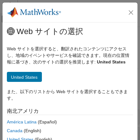
コンテンツへスキップ
MATLAB ヘルプ センター
オフキャンバス ナビゲーション メ
メインコンテンツ
Web サイトの選択
ドキュメンテーションのホーム
Price Using Closed-Form Solutions
Computational Finance
Web サイトを選択すると、翻訳されたコンテンツにアクセス
Price spread, Asian, forwards, and futures options using closed-
し、地域のイベントやサービスを確認できます。現在の位置情
Financial Instruments Toolbox
form solutions
報に基づき、次のサイトの選択を推奨します:
United States
Price Instruments Using Functions
Use different equity option models and a closed-form solution to
Energy Derivatives
price and analyze an equity option instrument.
United States
カテゴリ
Functions
Supported Energy Derivatives
また、以下のリストから Web サイトを選択することもできま
Price Using Monte Carlo Simulation
す。
expand all
Price Using Closed-Form Solutions
南北アメリカ
Price Using Finite Differences
Spread Options
América Latina
(Español)
Canada
(English)
Asian Options
United States
(English)