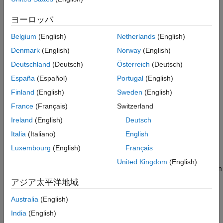
Implied Trinomial Tree Setup
Topics
Implied Trinomial Tree Analysis
ヨーロッパ
Standard Trinomial Tree Setup
Understanding Equity Trees
Belgium
(English)
Netherlands
(English)
Standard Trinomial Tree Analysis
Financial Instruments Toolbox™ supports five types of
Denmark
(English)
Norway
(English)
Tree Manipulation for Equity Instruments
recombining tree models to represent the evolution of stock
prices.
Deutschland
(Deutsch)
Österreich
(Deutsch)
España
(Español)
Portugal
(English)
Pricing Equity Derivatives Using Trees
Finland
(English)
Sweden
(English)
Pricing functions calculate the price of any set of supported
instruments based on a binary equity price tree, an implied
France
(Français)
Switzerland
trinomial price tree, or a standard trinomial tree.
Ireland
(English)
Deutsch
Italia
(Italiano)
English
Use treeviewer to Examine HWTree and PriceTree When
Pricing European Callable Bond
Luxembourg
(English)
Français
This example demonstrates how to use
to examine
treeviewer
United Kingdom
(English)
tree information for a Hull-White tree when you price a European
callable bond.
アジア太平洋地域
Australia
(English)
How useful was this information?
India
(English)