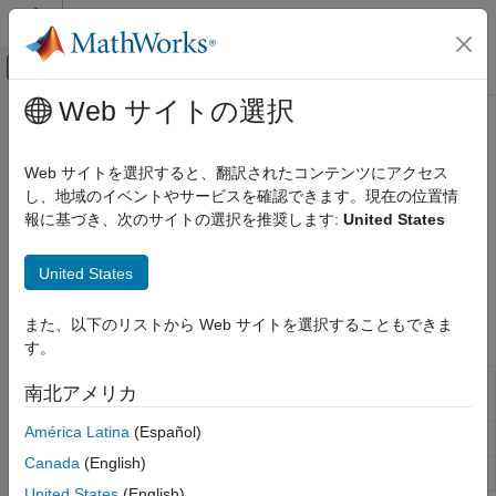
コンテンツへスキップ
MATLAB ヘルプ センター
オフキャンバス ナビゲーション メ
メインコンテンツ
Web サイトの選択
ドキュメンテーションのホーム
Leisen-Reimer Tree Setup
Computational Finance
Web サイトを選択すると、翻訳されたコンテンツにアクセス
Propagate Leisen-Reimer equity tree
し、地域のイベントやサービスを確認できます。現在の位置情
Financial Instruments Toolbox
The Leisen-Reimer (LR) model uses a recombining tree
報に基づき、次のサイトの選択を推奨します:
United States
Price Instruments Using Functions
structure, which means that the tree can be simplified, allowing
Equity Derivatives
multiple paths to lead to the same node. Setup a LR equity
United States
Price Using Tree Models
options tree model using the following functions:
カテゴリ
また、以下のリストから Web サイトを選択することもできま
Functions
Cox-Ross-Rubinstein Tree Setup
す。
Cox-Ross-Rubinstein Tree Analysis
Specify time structure for Leisen-Reimer
lrtimespec
南北アメリカ
Equal Probabilities Binomial Tree Setup
binomial tree
Equal Probabilities Binomial Tree Analysis
América Latina
(Español)
Build Leisen-Reimer stock tree
lrtree
Leisen-Reimer Tree Setup
Canada
(English)
Create stock structure
stockspec
Leisen-Reimer Tree Analysis
United States
(English)