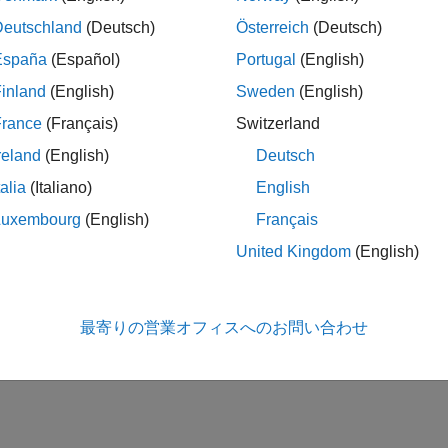
Deutschland
(Deutsch)
Österreich
(Deutsch)
cs
España
(Español)
Portugal
(English)
inland
(English)
Sweden
(English)
metables in Finance
etables to visualize and calculate weekly statistics from simulat
France
(Français)
Switzerland
reland
(English)
Deutsch
s with Negative Prices
talia
(Italiano)
English
ow Financial Toolbox™ functions treat negative prices and how to
Luxembourg
(English)
Français
How useful was this informa
United Kingdom
(English)
最寄りの営業オフィスへのお問い合わせ