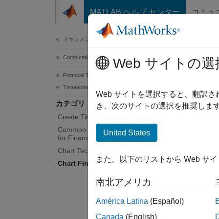
コンテンツへスキップ
MATLAB ヘルプ センター
コミュ
Document
ドキュメンテーションのホーム
Computational Finance
Char
Web サイトの選
Financial Toolbox
Timetables in Finance
Chartin
Web サイトを選択すると、翻訳
カテゴリ
Use fun
き、次のサイトの選択を推奨します
Create Timetables for Finance
Func
Common Operations with Timetables
United States
for Finance
expand 
Chart Technical Indicators
また、以下のリストから Web サ
Chart Financial Data
C
南北アメリカ
América Latina
(Español)
U
Canada
(English)