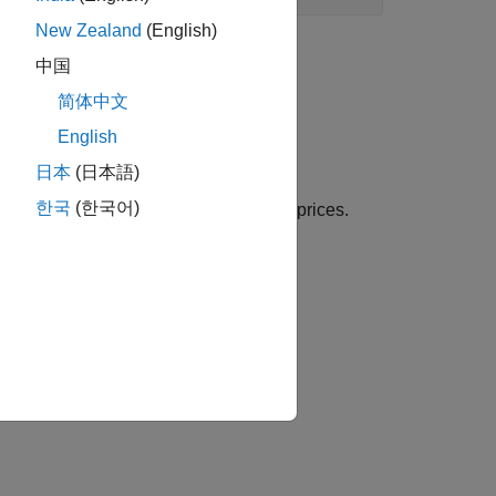
New Zealand
(English)
中国
简体中文
ed daily stock data.
English
日本
(日本語)
한국
(한국어)
 interpret results involving negative prices.
tion?