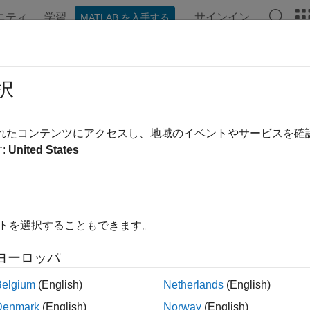
ニティ
学習
サインイン
MATLAB を入手する
ation
Examples
Functions
Videos
Answers
t Financial Data
択
g options for financial data input using timetables or tables
されたコンテンツにアクセスし、地域のイベントやサービスを
ctions for charting financial data using timetables or tables.
:
United States
tions
all
イトを選択することもできます。
harting Functions
ヨーロッパ
Belgium
(English)
Netherlands
(English)
tility Functions
Denmark
(English)
Norway
(English)