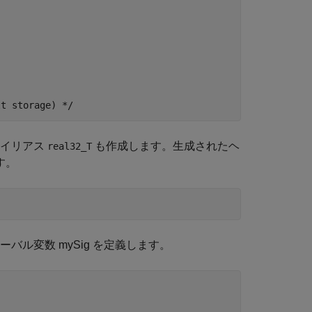
エイリアス
も作成します。生成されたヘ
real32_T
す。
バル変数 mySig を定義します。