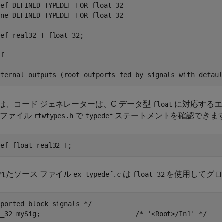
ef DEFINED_TYPEDEF_FOR_float_32_

ne DEFINED_TYPEDEF_FOR_float_32_

ef real32_T float_32;

f

は、コード ジェネレーターは、C データ型
に対応する
float
 ファイル
で
ステートメントを確認できま
rtwtypes.h
typedef
れたソース ファイル
は
を使用してグロー
ex_typedef.c
float_32
ported block signals */

t_32 mySig;                        /* '<Root>/In1' */
