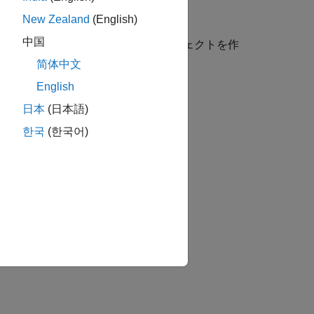
ます。
New Zealand
(English)
中国
う名前の
オブジェクトを作
Simulink.AliasType
简体中文
English
日本
(日本語)
한국
(한국어)
。