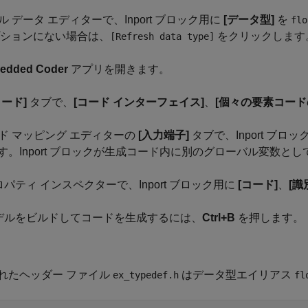
デル データ エディターで、Inport ブロック用に
[データ型]
を
flo
プションにない場合は、
をクリックします
[Refresh data type]
edded Coder
アプリを開きます。
コード]
タブで、
[コード インターフェイス]
、
[個々の要素コード
コード マッピング エディターの
[入力端子]
タブで、Inport ブロッ
す。Inport ブロックが生成コード内に別のグローバル変数と
プロパティ インスペクターで、Inport ブロック用に
[コード]
、
[識
 モデルをビルドしてコードを生成するには、
Ctrl+B
を押します。
れたヘッダー ファイル
はデータ型エイリアス
ex_typedef.h
fl