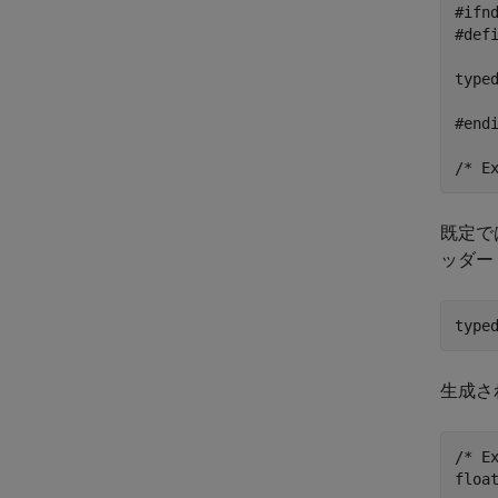
#ifnd
#defi
typed
#endi
既定で
ッダー
生成さ
/* Ex
floa