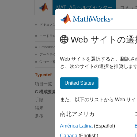
コンテンツへスキップ
MATLAB ヘルプ センター
コミュ
ドキュメ
ドキュメンテーションのホーム
コード生成
Typ
Web サイトの選
Embedded Coder
アーキテクチャとコンポーネントの設計
Web サイトを選択すると、翻訳
C コード構成要素のモデル化パターン
き、次のサイトの選択を推奨します
typede
Typedef
C 構
United States
項目一覧
C 構成要素
typede
また、以下のリストから Web サ
手順
結果
手順
南北アメリカ
参考
Sim
América Latina
(Español)
て生成
Canada
(English)