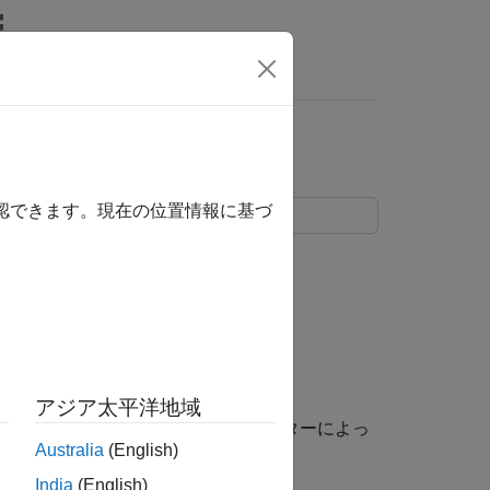
リ
ビデオ
MATLAB Answers
確認できます。現在の位置情報に基づ
。
アジア太平洋地域
を使用します。コード ジェネレーターによっ
pe
Australia
(English)
India
(English)