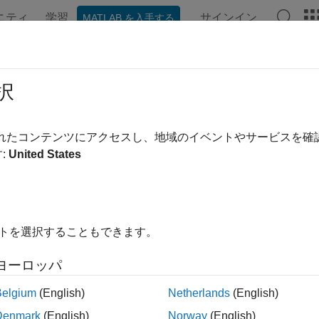
ニティ
学習
サインイン
MATLAB を入手する
ンテーション
例
関数
ブロック
モデル設定
アプ
edef
択
されたコンテンツにアクセスし、地域のイベントやサービスを
:
United States
ステートメントを生成してデータ型エイリアスを作成します
f
成要素
f float float_32;
イトを選択することもできます。
ヨーロッパ
ulink® でデータ型エイリアスを作成するには、
Simulink.AliasTy
Belgium
(English)
Netherlands
(English)
されたコードに
ステートメントが作成されます。
typedef
Denmark
(English)
Norway
(English)