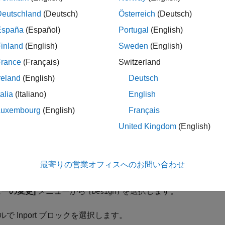
の Simulink データ型
は、C データ型
に対応し
single
float
Deutschland
(Deutsch)
Österreich
(Deutsch)
España
(Español)
Portugal
(English)
コマンド プロンプトで、
のエイリアスを表す
とい
single
float_32
す。
inland
(English)
Sweden
(English)
France
(Français)
Switzerland
32 = Simulink.AliasType('single');
reland
(English)
Deutsch
デル例
を開きます。
ex_typedef
talia
(Italiano)
English
Luxembourg
(English)
Français
United Kingdom
(English)
最寄りの営業オフィスへのお問い合わせ
デル データ エディターで、
[入力端子/出力端子]
タブを開きます
ューの変更]
メニューから
を選択します。
[Design]
デルで Inport ブロックを選択します。