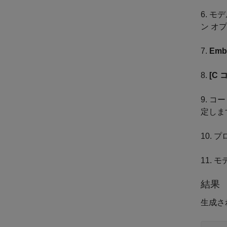
6. モ
ン オ
7.
Emb
8.
[C 
9. 
定しま
10. 
11.
結果
生成さ