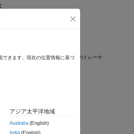
リ
ビデオ
MATLAB Answers
ル要素のトレース
モデルと生成されたコード間の双方向のトレーサ
確認できます。現在の位置情報に基づ
を使用できます。
イパーリンクが表示されます。
アジア太平洋地域
Australia
(English)
India
(English)