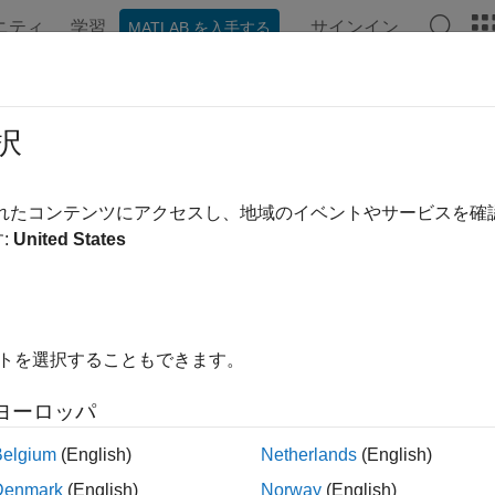
ニティ
学習
サインイン
MATLAB を入手する
ンテーション
例
関数
ブロック
モデル設定
アプ
成されたコード内での
Simulink
モデ
択
®
®
たコードを検証するため、Embedded Coder
は Simulink
されたコンテンツにアクセスし、地域のイベントやサービスを
ィを提供します。トレーサビリティには、次のいずれかの方法
:
United States
ードからモデルに: 生成されたコードのコメント行に、次のハ
ブロック/サブシステムの名前
イトを選択することもできます。
行番号
ヨーロッパ
演算子
Belgium
(English)
Netherlands
(English)
Denmark
(English)
Norway
(English)