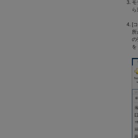
モ
ら
[
所
の
を