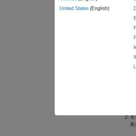
S
United States
(English)
し
モ
F
移
I
I
コー
ハイパ
モ
モ
表