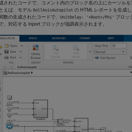
成されたコードで、コメント内のブロック名の上にカーソルを
とえば、モデル
の HTML レポートを生成
RollAxisAutopilot
関数の生成されたコードで、
ブロッ
UnitDelay: '<Root>/Phi'
で、対応する
Inport
ブロックが強調表示されます。