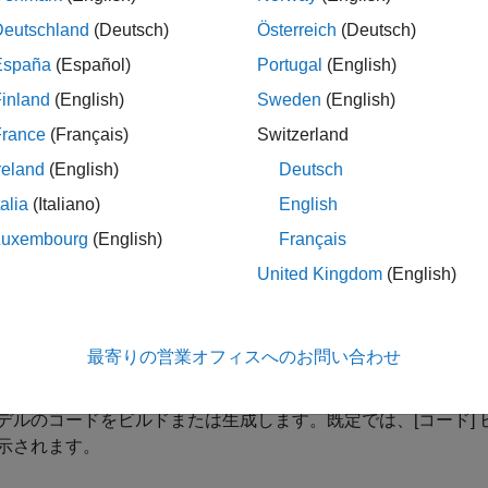
imulink エディター内の対応するブロックまたはサブシステ
Deutschland
(Deutsch)
Österreich
(Deutsch)
ます。
España
(Español)
Portugal
(English)
デルからコードに: Simulink エディターでモデルの単一
inland
(English)
Sweden
(English)
動できます。
France
(Français)
Switzerland
reland
(English)
Deutsch
メモ
talia
(Italiano)
English
コード パースペクティブの [コード] ビューでは、既定で双方
Luxembourg
(English)
Français
ドからモデルへのトレーサビリティ
United Kingdom
(English)
ーリンクを使用してコードからモデルに要素をトレースするに
最寄りの営業オフィスへのお問い合わせ
デルを開いて ERT ターゲットとして構成します。
デルのコードをビルドまたは生成します。既定では、[コード]
示されます。