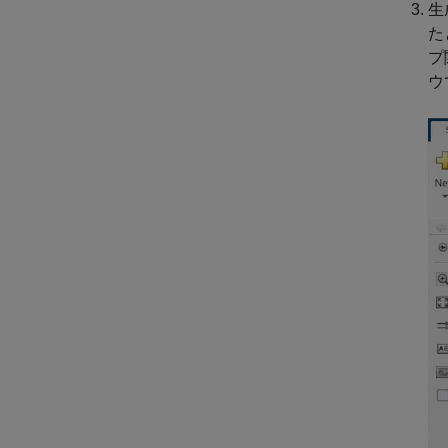
生
た
プ
ウ