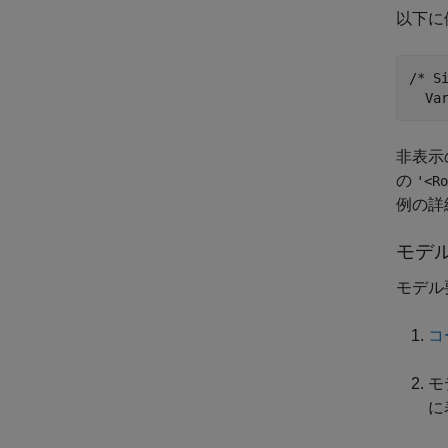
以下に
/* S
  Va
非表示
の
'<Ro
例の詳
モデ
モデル
コ
モ
に