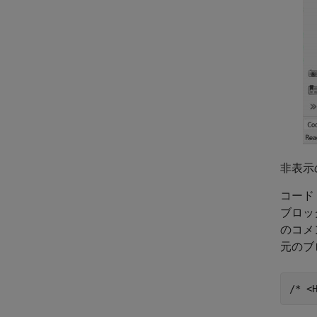
非表示
コード
ブロッ
のコメ
元のブ
/* <