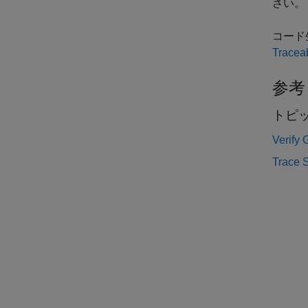
さい。
コード
Traceab
参考
トピ
Verify
Trace 