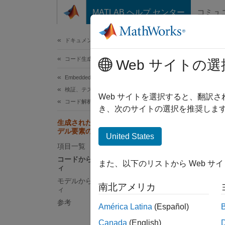
コンテンツへスキップ
MATLAB ヘルプ センター
コミュ
ドキュメ
ドキュメンテーションのホーム
コード生成
生
Web サイトの選
Embedded Coder
検証、テスト、および認定
生成され
Web サイトを選択すると、翻訳
コード解析と追跡
ビリテ
き、次のサイトの選択を推奨します
生成されたコード内での Simulink モ
デル要素のトレース
コ
United States
項目一覧
コードからモデルへのトレーサビリテ
また、以下のリストから Web サ
ィ
モデルからコードへのトレーサビリテ
南北アメリカ
ィ
参考
América Latina
(Español)
Canada
(English)