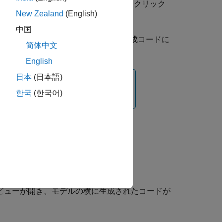
ムを強調表示するには、ハイパーリンクをクリック
New Zealand
(English)
中国
または複数のブロックを選択し、対応する生成コードに
简体中文
English
日本
(日本語)
한국
(한국어)
向のトレーサビリティが提供されます。
は、次のようにします。
 ビューが開き、モデルの横に生成されたコードが