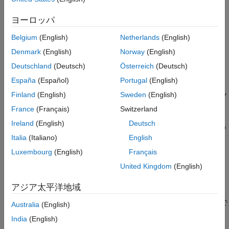
1. モデル例
を開きます。
ex_defn_decl
ヨーロッパ
Belgium
(English)
Netherlands
(English)
Denmark
(English)
Norway
(English)
Deutschland
(Deutsch)
Österreich
(Deutsch)
España
(Español)
Portugal
(English)
Finland
(English)
Sweden
(English)
2. モデルで Gain ブロックを選択します。プロパティ インスペク
ターで、
[ゲイン]
パラメーターの値を
に設定します。
myParam
France
(Français)
Switzerland
Ireland
(English)
Deutsch
3. パラメーター値の横にあるアクション ボタン (3 つの縦向きの
Italia
(Italiano)
English
ドットのボタン) をクリックし、
[作成]
を選択します。
Luxembourg
(English)
Français
4. [新規データの作成] ダイアログ ボックスで、
[値]
を
United Kingdom
(English)
に設定します。
[作成]
をクリックしま
Simulink.Parameter(3)
す。
オブジェクト
がベース ワーク
Simulink.Parameter
myParam
アジア太平洋地域
スペースに表示されます。このオブジェクトを使用して、Gain
ブロックで [ゲイン] パラメーターの値が設定されます。この例で
Australia
(English)
は 3 です。
India
(English)