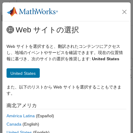
コンテンツへスキップ
MATLAB ヘルプ センター
オフキャンバス ナビゲーション メ
メインコンテンツ
Web サイトの選択
ドキュメンテーションのホーム
パラメーター データの定義、初期
コード生成
化および宣言
Web サイトを選択すると、翻訳されたコンテンツにアクセス
し、地域のイベントやサービスを確認できます。現在の位置情
Embedded Coder
報に基づき、次のサイトの選択を推奨します:
United States
アーキテクチャとコンポーネントの設計
C コード構成要素のモデル化パターン
この例では、生成コードでパラメーターとして使用されるグロー
United States
バル変数の定義、初期化および宣言をエクスポートする方法を説
パラメーター データの定義、初期化および
明します。
宣言
また、以下のリストから Web サイトを選択することもできま
項目一覧
す。
C 構成要素
C 構成要素
int32 myParam = 3;
南北アメリカ
手順
結果
América Latina
(Español)
extern int32 myParam;
参考
Canada
(English)
手順
United States
(English)