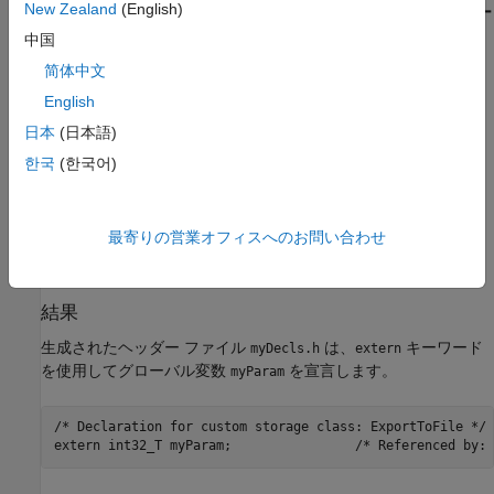
New Zealand
(English)
5. Simulink.Parameter プロパティ ダイアログ ボックスで、
[デー
タ型]
を
に設定します。
int32
中国
简体中文
6.
[ストレージ クラス]
を
に設定します。
ExportToFile
English
7.
[ヘッダー ファイル]
を
に設定します。
myDecls.h
日本
(日本語)
한국
(한국어)
8.
[定義ファイル]
を
に設定します。
[OK]
をクリック
myDefns.c
します。
最寄りの営業オフィスへのお問い合わせ
9. モデルをビルドしてコードを生成するには、
Ctrl+B
を押しま
す。
結果
生成されたヘッダー ファイル
は、
キーワード
myDecls.h
extern
を使用してグローバル変数
を宣言します。
myParam
/* Declaration for custom storage class: ExportToFile */
