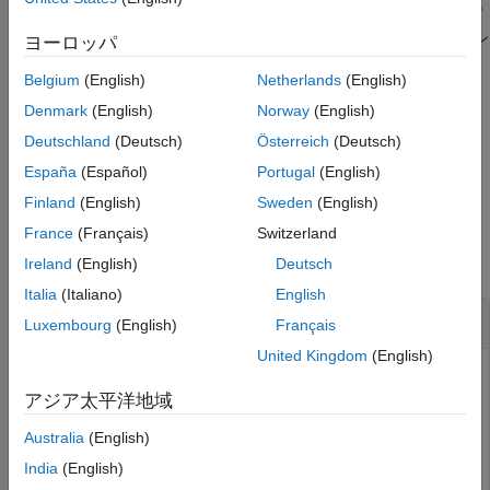
と
を使用できます。これらのオプ
includeGroups
excludeGroups
参考
ション引数を使用すると、関数で返されたコンパイラ オプション
ヨーロッパ
から、グループを選択的に含めるか、除外することができます。
Belgium
(English)
Netherlands
(English)
を指定して
を除外する場合は
excludeGroups
includeGroups
Denmark
(English)
Norway
(English)
にヌル文字ベクトル (
) を指定してください。
includeGroups
''
Deutschland
(Deutsch)
Österreich
(Deutsch)
España
(Español)
Portugal
(English)
例
Finland
(English)
Sweden
(English)
例
France
(Français)
Switzerland
すべて折りたたむ
Ireland
(English)
Deutsch
Italia
(Italiano)
English
リンカー オプションをビルド情報から取得
Luxembourg
(English)
Français
United Kingdom
(English)
ビルド情報
からリンカー オプションを取得し
myBuildInfo
ます。
アジア太平洋地域
Australia
(English)
myBuildInfo = RTW.BuildInfo;

India
(English)
addLinkFlags(myBuildInfo,{
'-MD -Gy'
'-T'
},
'OPTS'
);
