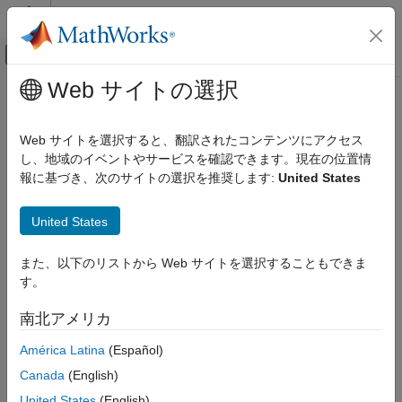
コンテンツへスキップ
MATLAB ヘルプ センター
オフキャンバス ナビゲーション メ
メインコンテンツ
Web サイトの選択
ドキュメンテーションのホーム
getLinkFlags
コード生成
Web サイトを選択すると、翻訳されたコンテンツにアクセス
ビルド情報からリンク オプションを取得
し、地域のイベントやサービスを確認できます。現在の位置情
Embedded Coder
報に基づき、次のサイトの選択を推奨します:
United States
コードとツールのカスタマイズ
ページ内をすべて折りたたむ
コード コンパイルのカスタマイズ
構文
United States
getLinkFlags
options =
また、以下のリストから Web サイトを選択することもできま
項目一覧
getLinkFlags(buildinfo,includeGroups,excludeGroups)
す。
説明
構文
説明
南北アメリカ
=
options
例
は、ビ
getLinkFlags(
,
,
)
buildinfo
includeGroups
excludeGroups
América Latina
(Español)
入力引数
ルド情報からリンカー オプションを返します。
出力引数
Canada
(English)
バージョン履歴
関数は、引数
を必要とします。オプション引数
buildinfo
United States
(English)