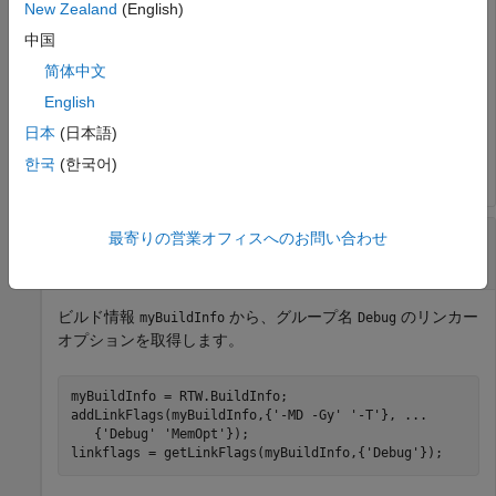
linkflags = getLinkFlags(myBuildInfo);
New Zealand
(English)
中国
>> linkflags

简体中文
English
linkflags = 

日本
(日本語)
    '-MD -Gy'    '-T'
한국
(한국어)
グループを含める引数を用いてリンカー オプシ
最寄りの営業オフィスへのお問い合わせ
ョンを取得
ビルド情報
から、グループ名
のリンカー
myBuildInfo
Debug
オプションを取得します。
myBuildInfo = RTW.BuildInfo;

addLinkFlags(myBuildInfo,{
'-MD -Gy'
'-T'
}, 
...
   {
'Debug'
'MemOpt'
});

linkflags = getLinkFlags(myBuildInfo,{
'Debug'
});