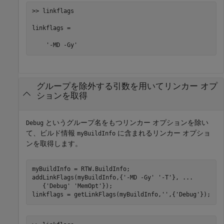
>> linkflags

linkflags = 

    '-MD -Gy'
グループを除外する引数を用いてリンカー オプ
ションを取得
というグループ名をもつリンカー オプションを除い
Debug
て、ビルド情報
に含まれるリンカー オプショ
myBuildInfo
ンを取得します。
myBuildInfo = RTW.BuildInfo;

addLinkFlags(myBuildInfo,{
'-MD -Gy'
'-T'
}, 
...
   {
'Debug'
'MemOpt'
});

linkflags = getLinkFlags(myBuildInfo,
''
,{
'Debug'
});