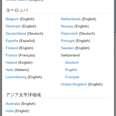
推奨設定
キーワードは、モデル エントリポイント関数、グ
extern
プログラムでの使用
ヨーロッパ
®
ローバルまたはスコープありのルートレベルの Simulink
バージョン履歴
関数、参照モデル関数など、外部リンクを含む関数ではオ
Belgium
(English)
Netherlands
(English)
参考
プションです。ただし、関数宣言に
キーワードを
extern
Denmark
(English)
Norway
(English)
含めると、コードの可読性を向上させることができます。
Deutschland
(Deutsch)
Österreich
(Deutsch)
España
(Español)
Portugal
(English)
依存関係
Finland
(English)
Sweden
(English)
このモデルを別のモデルで参照するときは、親モデルで使用され
France
(Français)
Switzerland
ているのと同じ値を指定します。
Ireland
(English)
Deutsch
設定
Italia
(Italiano)
English
Luxembourg
(English)
Français
(既定値) |
on
off
既定の設定:
オン
United Kingdom
(English)
オン
アジア太平洋地域
生成コードの関数宣言に
キーワードを含めます。
extern
Australia
(English)
オフ
India
(English)
生成コードの関数宣言から
キーワードを削除します。
extern