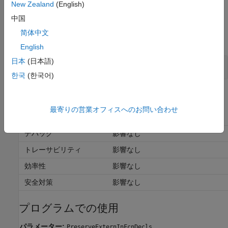
New Zealand
(English)
中国
例
简体中文
すべて展開する
English
日本
(日本語)
関数宣言での
キーワードの生成の制御
extern
한국
(한국어)
推奨設定
最寄りの営業オフィスへのお問い合わせ
アプリケーション
設定
デバッグ
影響なし
トレーサビリティ
影響なし
効率性
影響なし
安全対策
影響なし
プログラムでの使用
パラメーター:
PreserveExternInFcnDecls