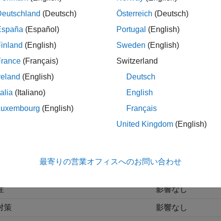
rt_code_template.cgt
Deutschland
(Deutsch)
Österreich
(Deutsch)
 ファイルを使用して、生成されるヘッダー ファイル (
) の最
.h
España
(Español)
Portugal
(English)
inland
(English)
Sweden
(English)
メモ
France
(Français)
Switzerland
®
CGT ファイルは MATLAB
パス上に配置されていなければなり
reland
(English)
Deutsch
talia
(Italiano)
English
Luxembourg
(English)
Français
設定
United Kingdom
(English)
リケーション
設定
ッグ
影響なし
最寄りの営業オフィスへのお問い合わせ
ーサビリティ
影響なし
性
影響なし
対策
影響なし