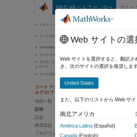
コンテンツへスキップ
MATLAB ヘルプ センター
コミュ
ドキュメ
ドキュメンテーションのホーム
コード生成
コー
Web サイトの選
Embedded Coder
コードとツールのカスタマイズ
生成コ
Web サイトを選択すると、翻訳
モデル コンフィギュレーション セットのカス
き、次のサイトの選択を推奨します
タマイズ
モデル
コード生成のコンフィギュレーション セット
United States
コード テンプレート: ヘッダー ファイ
説明
ル (*.h) テンプレート
また、以下のリストから Web サ
項目一覧
コード
説明
南北アメリカ
設定
設定
推奨設定
América Latina
(Español)
ert_co
プログラムでの使用
Canada
(English)
既定: