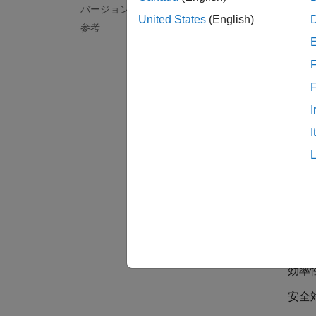
e
バージョン履歴
United States
(English)
参考
CGT
F
I
I
推奨
アプ
デバ
トレ
効率
安全