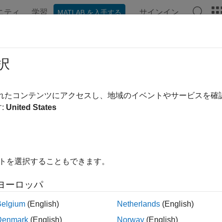
ニティ
学習
サインイン
MATLAB を入手する
ンテーション
例
関数
ブロック
モデル設定
アプ
ド テンプレート: ヘッダー ファイル 
択
ードのヘッダーのテンプレート
されたコンテンツにアクセスし、地域のイベントやサービスを
:
United States
 コンフィギュレーション ペイン:
[コード生成] / [テンプレート]
イトを選択することもできます。
 ヘッダー ファイルの生成時に使用するコード生成テンプレート 
ヨーロッパ
Belgium
(English)
Netherlands
(English)
(既定値) | CGT ファイル
de_template.cgt
Denmark
(English)
Norway
(English)