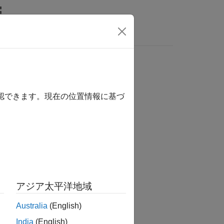
リ
ビデオ
MATLAB Answers
(*.h) テンプレート
確認できます。現在の位置情報に基づ
(CGT) ファイルを指定します。
アジア太平洋地域
Australia
(English)
India
(English)