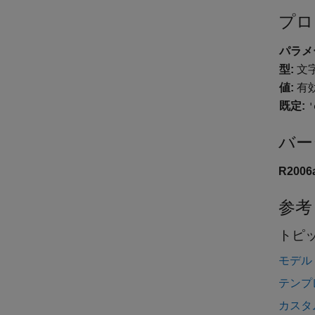
プロ
パラメ
型:
文
値:
有効
既定:
'
バー
R200
参考
トピ
モデル
テンプ
カスタ