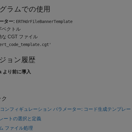
グラムでの使用
ーター:
ERTHdrFileBannerTemplate
字ベクトル
な CGT ファイル
ert_code_template.cgt'
ジョン履歴
6a より前に導入
ック
 コンフィギュレーション パラメーター: コード生成テンプレー
レートの選択と定義
ム ファイル処理