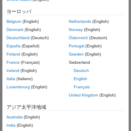
プログラムでの使用
依存関係
バージョン履歴
ヨーロッパ
このパラメーターを有効にするには、次のようにします。
参考
Belgium
(English)
Netherlands
(English)
[カスタム最適化を指定]
モデル コンフィギュレーション パ
Denmark
(English)
Norway
(English)
ラメーターを選択します。
Deutschland
(Deutsch)
Österreich
(Deutsch)
España
(Español)
Portugal
(English)
[並列 for ループの生成]
モデル コンフィギュレーション パ
ラメーターを選択します。
Finland
(English)
Sweden
(English)
France
(Français)
Switzerland
[Halide コードの生成]
モデル コンフィギュレーション パラ
Ireland
(English)
Deutsch
メーターの選択を解除します。
Italia
(Italiano)
English
設定
Luxembourg
(English)
Français
(既定値) |
United Kingdom
(English)
off
on
オン
アジア太平洋地域
生成されたループ入れ子コードを自動スケジュールします。
Australia
(English)
オフ
India
(English)
生成されたループ入れ子コードを自動スケジュールしません。