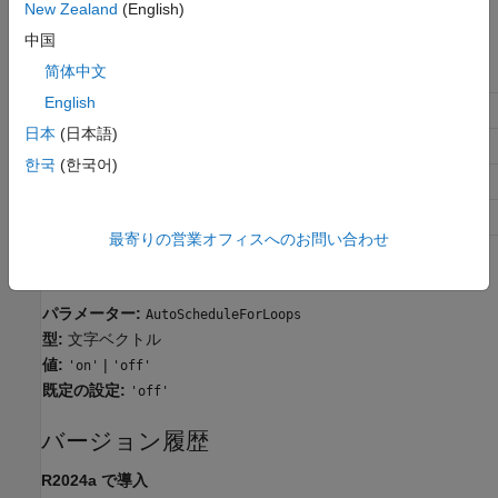
New Zealand
(English)
推奨設定
中国
简体中文
アプリケーション
設定
English
デバッグ
オフ
日本
(日本語)
トレーサビリティ
オフ
한국
(한국어)
効率性
オン (実行速度)
安全対策
影響なし
最寄りの営業オフィスへのお問い合わせ
プログラムでの使用
パラメーター:
AutoScheduleForLoops
型:
文字ベクトル
値:
|
'on'
'off'
既定の設定:
'off'
バージョン履歴
R2024a で導入