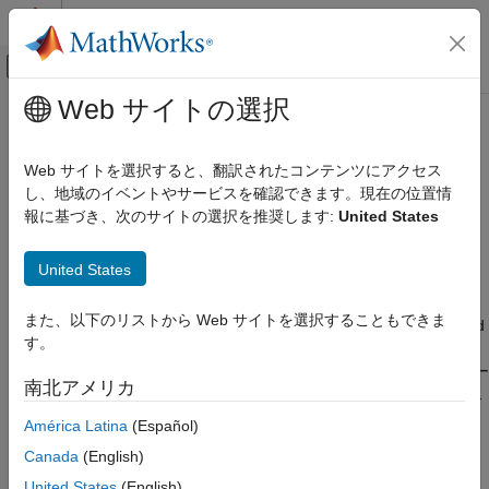
コンテンツへスキップ
MATLAB ヘルプ センター
オフキャンバス ナビゲーション メ
メインコンテンツ
Web サイトの選択
ドキュメンテーションのホーム
for ループの自動スケジュール
コード生成
Web サイトを選択すると、翻訳されたコンテンツにアクセス
生成されたループ入れ子コードの自動スケジュール
し、地域のイベントやサービスを確認できます。現在の位置情
Embedded Coder
R2024a 以降
報に基づき、次のサイトの選択を推奨します:
United States
コードとツールのカスタマイズ
モデル コンフィギュレーション ペイン:
[コード生成] / [最適化]
モデル コンフィギュレーション セットのカス
タマイズ
United States
説明
コード生成のコンフィギュレーション セット
また、以下のリストから Web サイトを選択することもできま
[for ループの自動スケジュール]
パラメーターは、Neighborhood
for ループの自動スケジュール
す。
Processing Subsystem、Pixel Processing Subsystem、および
項目一覧
Array Processing Subsystem ブロックの生成コード内で
ルー
for
南北アメリカ
説明
プ入れ子を自動スケジュールするかどうかを指定します。自動ス
ケジューリングにより実行速度を向上させることができます。
依存関係
América Latina
(Español)
設定
Canada
(English)
カテゴリ:
最適化
推奨設定
United States
(English)