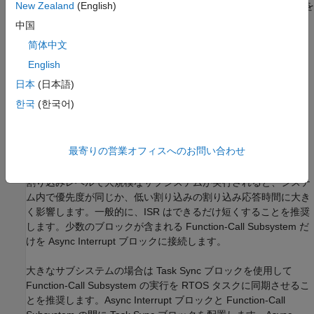
このブロックでは次の RTOS (VxWorks) システム呼び出しを
New Zealand
(English)
使用します。
中国
简体中文
sysIntEnable
English
sysIntDisable
intConnect
日本
(日本語)
intLock
한국
(한국어)
intUnlock
tickGet
最寄りの営業オフィスへのお問い合わせ
パフォーマンスについて
割り込みレベルで大規模なサブシステムが実行されると、システ
ム内で優先度が同じか、低い割り込みの割り込み応答時間に大き
く影響します。一般的に、ISR はできるだけ短くすることを推奨
します。少数のブロックが含まれる Function-Call Subsystem だ
けを
Async Interrupt
ブロックに接続します。
大きなサブシステムの場合は
Task Sync
ブロックを使用して
Function-Call Subsystem の実行を RTOS タスクに同期させるこ
とを推奨します。
Async Interrupt
ブロックと Function-Call