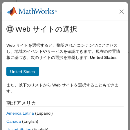
コンテンツへスキップ
MATLAB ヘルプ センター
オフキャンバス ナビゲーション メ
メインコンテンツ
Web サイトの選択
ドキュメンテーションのホーム
Async Interrupt
コード生成
Web サイトを選択すると、翻訳されたコンテンツにアクセス
下流のサブシステムまたは Task Sync ブロックを実行する Versa
し、地域のイベントやサービスを確認できます。現在の位置情
Embedded Coder
Module Eurocard (VME) 割り込みサービス ルーチン (ISR) を生
報に基づき、次のサイトの選択を推奨します:
United States
アーキテクチャとコンポーネントの設計
成
タイマーとスケジューリング
United States
イベントベースのスケジューリング
このページをすべて展開する
ライブラリ:
Async Interrupt
また、以下のリストから Web サイトを選択することもできま
Simulink Coder / Asynchronous / Interrupt
す。
項目一覧
Templates
説明
南北アメリカ
説明
例
América Latina
(Español)
端子
®
Async Interrupt
ブロックは RTOS 例 (VxWorks
) で指定した
パラメーター
Canada
(English)
VME 割り込みレベルごとに以下のいずれかを呼び出す割り込み
バージョン履歴
United States
(English)
サービス ルーチン (ISR) を生成します。