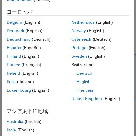
参考
ヨーロッパ
Function Call Subsystem
Belgium
(English)
Netherlands
(English)
Task Sync
ブロック
Denmark
(English)
Norway
(English)
®
関数呼び出し入力イベント用に構成された Stateflow
チャー
Deutschland
(Deutsch)
Österreich
(Deutsch)
ト
España
(Español)
Portugal
(English)
Finland
(English)
Sweden
(English)
メモ
France
(Français)
Switzerland
シミュレーションとコード生成用に Interrupt Templates
Ireland
(English)
Deutsch
ブロック ライブラリ (
Async Interrupt
と
Task Sync
) 内の
ブロックを使用します。これらのブロックは、ターゲット
Italia
(Italiano)
English
環境でカスタム ブロックを開発するのに役立つ開始点の
Luxembourg
(English)
Français
例を提供します。
United Kingdom
(English)
前提条件と制限
アジア太平洋地域
このブロックは 1 ～ 7 個の VME 割り込みをサポートしてい
Australia
(English)
ます。
India
(English)