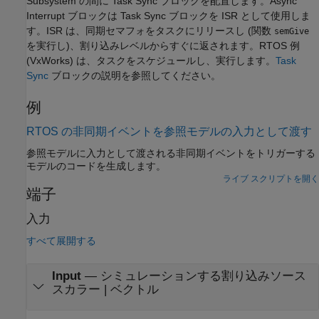
Subsystem の間に
Task Sync
ブロックを配置します。
Async
Interrupt
ブロックは
Task Sync
ブロックを ISR として使用しま
す。ISR は、同期セマフォをタスクにリリースし (関数
semGive
を実行し)、割り込みレベルからすぐに返されます。RTOS 例
(VxWorks) は、タスクをスケジュールし、実行します。
Task
Sync
ブロックの説明を参照してください。
例
RTOS の非同期イベントを参照モデルの入力として渡す
参照モデルに入力として渡される非同期イベントをトリガーする
モデルのコードを生成します。
ライブ スクリプトを開く
端子
入力
すべて展開する
Input
—
シミュレーションする割り込みソース
スカラー | ベクトル