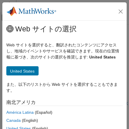
コンテンツへスキップ
MATLAB ヘルプ センター
オフキャンバス ナビゲーション メ
メインコンテンツ
Web サイトの選択
ドキュメンテーションのホーム
電力変換
コード生成
Web サイトを選択すると、翻訳されたコンテンツにアクセス
電力変換アプリケーションをビルドして展開する
し、地域のイベントやサービスを確認できます。現在の位置情
Embedded Coder
DC-DC コンバーター機能を示す電力変換の例をご覧ください。
報に基づき、次のサイトの選択を推奨します:
United States
展開、統合、サポートされているハードウェア
Embedded Coder でサポートされているハード
注目の例
ウェア
United States
Infineon AURIX TC4x
Model DC-DC Buck Converter Using Infineon AURIX
アプリケーションの例
また、以下のリストから Web サイトを選択することもできま
Model a DC-DC buck converter application that converts the
す。
カテゴリ
voltage from 48 V to 12 V using the Infineon® AURIX™ TC4x
microcontroller.
モーター制御
南北アメリカ
モデルを開く
電力変換
この情報は役に立ちましたか？
América Latina
(Español)
深層学習
Canada
(English)
United States
(English)