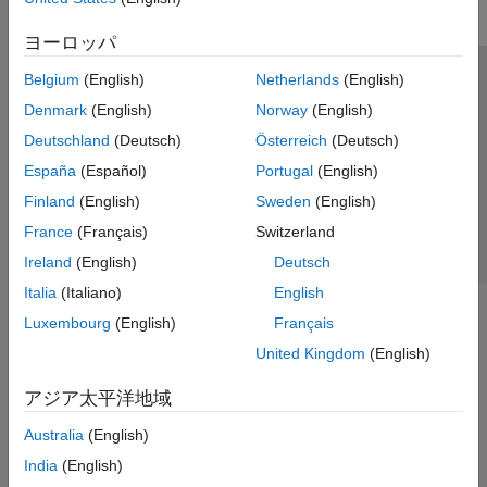
ヨーロッパ
Belgium
(English)
Netherlands
(English)
トラストセンター
商標
プライバシー ポリシー
Denmark
(English)
Norway
(English)
違法コピー防止
アプリケーション ステータス
お問い合わせ
Deutschland
(Deutsch)
Österreich
(Deutsch)
© 1994-2026 The MathWorks, Inc.
España
(Español)
Portugal
(English)
Finland
(English)
Sweden
(English)
Web サイ
日本
France
(Français)
Switzerland
Ireland
(English)
Deutsch
Italia
(Italiano)
English
Luxembourg
(English)
Français
United Kingdom
(English)
アジア太平洋地域
Australia
(English)
India
(English)