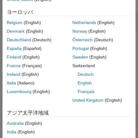
すべて折りたたむ
ヨーロッパ
—
オーディオ I/O オブジェクト
deviceWriter
Belgium
(English)
Netherlands
(English)
オブジェクト
audioDeviceWriter
Denmark
(English)
Norway
(English)
Deutschland
(Deutsch)
Österreich
(Deutsch)
オーディオ I/O オブジェクト。
オブジェ
audioDeviceWriter
クトとして指定します。
España
(Español)
Portugal
(English)
Finland
(English)
Sweden
(English)
データ型:
object
France
(Français)
Switzerland
Ireland
(English)
Deutsch
Italia
(Italiano)
English
出力引数
Luxembourg
(English)
Français
すべて折りたたむ
United Kingdom
(English)
— 互換性のある、利用可能なデバイス
devices
アジア太平洋地域
のリスト
配列
Australia
(English)
India
(English)