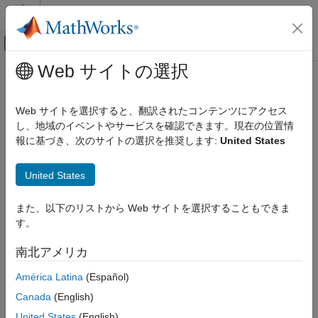
コンテンツへスキップ
MATLAB ヘルプ センター
オフキャンバス ナビゲーション メ
メインコンテンツ
Web サイトの選択
ドキュメンテーションのホーム
getAudioDevices
信号処理
Web サイトを選択すると、翻訳されたコンテンツにアクセス
利用可能なオーディオ デバイスのリストの取得
し、地域のイベントやサービスを確認できます。現在の位置情
DSP System Toolbox
報に基づき、次のサイトの選択を推奨します:
United States
信号の生成、操作および解析
ページ内をすべて折りたたむ
信号のインポートとエクスポート
構文
United States
getAudioDevices
devices = getAudioDevices(deviceWriter)
また、以下のリストから Web サイトを選択することもできま
項目一覧
説明
す。
構文
は、I/O オーディオ
= getAudioDevices(
)
devices
deviceWriter
説明
南北アメリカ
オブジェクト
と互換性があり、利用可能なオーデ
deviceWriter
入力引数
ィオ デバイスのリストを返します。
América Latina
(Español)
出力引数
バージョン履歴
Canada
(English)
入力引数
参考
United States
(English)