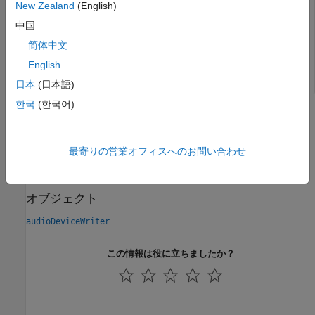
互換性のある、利用可能なデバイスのリスト。オーディオ
New Zealand
(English)
デバイスのリストは、オブジェクトで指定した
プロ
Driver
中国
パティに依存します。
简体中文
データ型:
cell
English
日本
(日本語)
한국
(한국어)
バージョン履歴
R2016a で導入
最寄りの営業オフィスへのお問い合わせ
参考
オブジェクト
audioDeviceWriter
この情報は役に立ちましたか？