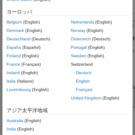
検証
ディープ ネットワーク デザイナー アプリを使用すると、ネット
コード生成と深層ニューラル ネットワー
ヨーロッパ
クの展開
ワークを対話的に設計、編集、解析したり、事前学習済みモデル
をインポートしたり、ネットワークを Simulink にエクスポートし
Statistics and Machine Learning Toolbox
Belgium
(English)
Netherlands
(English)
たりできます。このツールボックスを使用することで、他の深層
Text Analytics Toolbox
Denmark
(English)
Norway
(English)
®
学習フレームワークと相互運用できます。PyTorch
、
TensorFlow™、ONNX™ のモデルをインポートして、推論、転移
Deutschland
(Deutsch)
Österreich
(Deutsch)
学習、シミュレーション、および展開を行うことができます。モ
España
(Español)
Portugal
(English)
デルを TensorFlow および ONNX にエクスポートすることもでき
Finland
(English)
Sweden
(English)
ます。
France
(Français)
Switzerland
®
学習済みネットワーク用の C/C++ コード、CUDA
コード、およ
Ireland
(English)
Deutsch
び HDL コードを自動的に生成できます。
Italia
(Italiano)
English
Luxembourg
(English)
Français
United Kingdom
(English)
アジア太平洋地域
Deep Learning Toolbox 入門
Australia
(English)
Deep Learning Toolbox の基礎を学ぶ
India
(English)