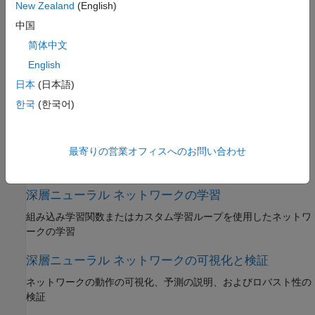
New Zealand
(English)
Simulink を使用した深層学習
中国
Simulink を使用した深層学習のワークフローの拡張
简体中文
深層ニューラル ネットワーク用のデータの前処理
English
日本
(日本語)
深層学習用のデータの管理と前処理
한국
(한국어)
深層ニューラル ネットワークのインポートと構築
コマンド ライン関数を使用して構築するか、
ディープ ネットワ
ーク デザイナー
アプリを使用して対話的にネットワークを構築
最寄りの営業オフィスへのお問い合わせ
する
深層ニューラル ネットワークの学習
組み込み学習関数またはカスタム学習ループを使用したネットワ
ークの学習
深層ニューラル ネットワークの可視化と検証
ネットワークの動作の可視化、予測の説明、およびロバスト性の
検証