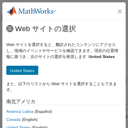
コンテンツへスキップ
MATLAB ヘルプ センター
オフキャンバス ナビゲーション メ
メインコンテンツ
Web サイトの選択
ドキュメンテーションのホーム
Deep Learning Toolbox
AI および統計
Web サイトを選択すると、翻訳されたコンテンツにアクセス
カテゴリ
深層学習ネットワークの設計、学習、解析、およびシミュレーシ
し、地域のイベントやサービスを確認できます。現在の位置情
ョン
報に基づき、次のサイトの選択を推奨します:
United States
Curve Fitting Toolbox
リリース ノート
Deep Learning Toolbox
United States
PDF 版ドキュメンテーション
PDF 版ドキュメンテーション
Deep Learning Toolbox 入門
Deep Learning Toolbox™ は、深層ニューラル ネットワークを設
用途
また、以下のリストから Web サイトを選択することもできま
計、実装、およびシミュレーションするための関数、アプリ、
Simulink を使用した深層学習
す。
®
Simulink
ブロックを提供します。このツールボックスは、畳み
深層ニューラル ネットワーク用のデータ
込みニューラル ネットワーク (CNN) やトランスフォーマーな
の前処理
南北アメリカ
ど、さまざまな種類のネットワークを作成および使用するための
深層ニューラル ネットワークのインポー
フレームワークを提供します。ネットワーク予測を可視化して解
トと構築
América Latina
(Español)
釈し、ネットワーク プロパティを検証し、量子化、投影、または
深層ニューラル ネットワークの学習
Canada
(English)
枝刈りを使用してネットワークを圧縮できます。
深層ニューラル ネットワークの可視化と
United States
(English)