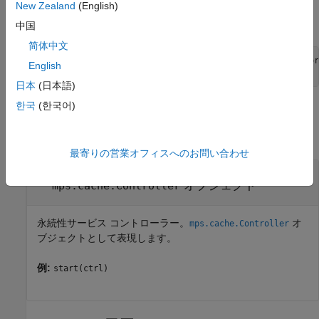
New Zealand
(English)
まず、永続性サービス コントローラー オブジェクトを作成し、
そのオブジェクトを使用して永続性サービスを開始します。
中国
简体中文
ctrl = mps.cache.control(
'myRedisConnection'
,
'Redis'
,
'Por
English
start(ctrl)
日本
(日本語)
한국
(한국어)
入力引数
すべて折りたたむ
最寄りの営業オフィスへのお問い合わせ
—
サービス コントローラー
ctrl
オブジェクト
mps.cache.Controller
永続性サービス コントローラー。
オ
mps.cache.Controller
ブジェクトとして表現します。
例:
start(ctrl)