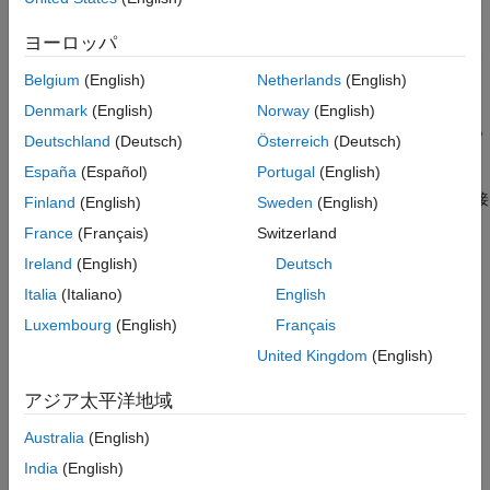
を実行します。
ヨーロッパ
永続性サービスが既に開始されている場合は、
を呼び
start
Belgium
(English)
Netherlands
(English)
出す必要はありません。代わりに、
を使用します。
attach
Denmark
(English)
Norway
(English)
と
、
と
はペアで使用する必要があ
start
stop
attach
detach
Deutschland
(Deutsch)
Österreich
(Deutsch)
ります。
España
(Español)
Portugal
(English)
を使用して永続性サービスを MATLAB セッションに接
start
Finland
(English)
Sweden
(English)
続した場合は、
を使用して切断する必要があります。
stop
France
(Français)
Switzerland
Ireland
(English)
Deutsch
を使用して接続した場合は、
を使用して切断
attach
detach
する必要があります。
Italia
(Italiano)
English
Luxembourg
(English)
Français
例
United Kingdom
(English)
例
アジア太平洋地域
永続性サービスの開始
Australia
(English)
永続性サービスを開始します。
India
(English)