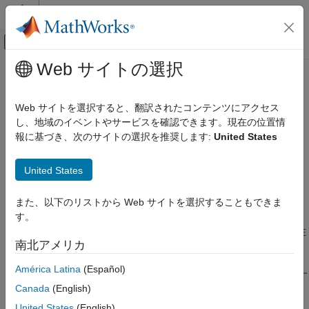
コンテンツへスキップ
MATLAB ヘルプ センター
オフキャンバス ナビゲーション メ
メインコンテンツ
Web サイトの選択
ドキュメンテーションのホーム
start
アプリケーションのデプロイ
Web サイトを選択すると、翻訳されたコンテンツにアクセス
永続性サービスを開始して
MATLAB
セッションに接続
し、地域のイベントやサービスを確認できます。現在の位置情
MATLAB Compiler SDK
報に基づき、次のサイトの選択を推奨します:
United States
MATLAB Production Server による企業でのデ
ページ内をすべて折りたたむ
プロイ
構文
United States
start
start(ctrl)
項目一覧
また、以下のリストから Web サイトを選択することもできま
説明
構文
す。
は、
で表される永続性サービスを開始し、現在
説明
start(
)
ctrl
ctrl
南北アメリカ
®
の MATLAB
セッションに接続します。
例
入力引数
América Latina
(Español)
MATLAB セッションで永続性サービスを利用できるようにす
バージョン履歴
Canada
(English)
るには、サービスを開始してから MATLAB セッションに接
参考
続する必要があります。
は、これら両方のアクション
start
United States
(English)