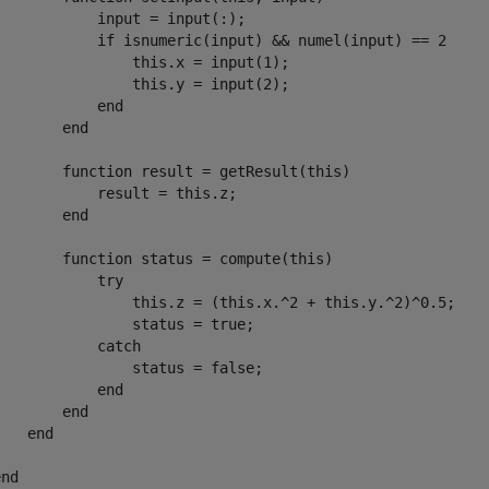
            input = input(:);           

if
 isnumeric(input) && numel(input) == 2

                this.x = input(1);

                this.y = input(2);

end
end
function
 result = getResult(this)

            result = this.z;

end
function
 status = compute(this)

try
                this.z = (this.x.^2 + this.y.^2)^0.5;

                status = true;

catch
                status = false;

end
end
end
end