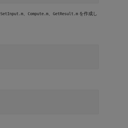
、
、
、
を作成し
SetInput.m
Compute.m
GetResult.m