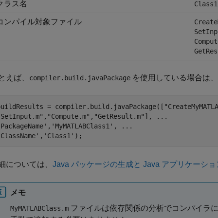
クラス名
Class1
コンパイル対象ファイル
Create
SetInp
Comput
GetRes
とえば、
を使用している場合は、
compiler.build.javaPackage
buildResults = compiler.build.javaPackage([
"CreateMyMATL
"SetInput.m"
,
"Compute.m"
,
"GetResult.m"
], 
...
'PackageName'
,
'MyMATLABClass1'
, 
...
'ClassName'
,
'Class1'
);
細については、
Java パッケージの生成と Java アプリケーシ
メモ
ファイルは依存関係の分析でコンパイラに
MyMATLABClass.m