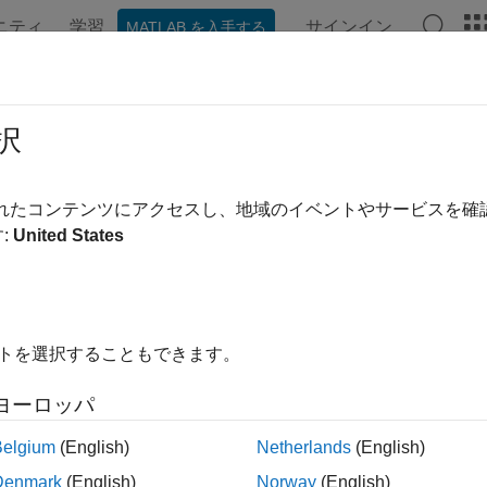
ニティ
学習
サインイン
MATLAB を入手する
ンテーション
例
関数
アプリ
ビデオ
MATLAB Ans
a
アプリケーションでの
MATLAB
択
されたコンテンツにアクセスし、地域のイベントやサービスを
:
United States
®
では、MATLAB
クラスの MATLAB ラッパー関数を呼び出す Ja
では、以下の手順を実行します。
イトを選択することもできます。
TLAB Compiler SDK™
を使用して、MATLAB ラッパー関数を
ジを作成します。
ヨーロッパ
Belgium
(English)
Netherlands
(English)
ava アプリケーションで MATLAB ラッパー関数を呼び出します
Denmark
(English)
Norway
(English)