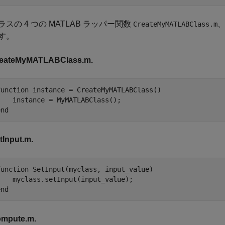
ラスの 4 つの MATLAB ラッパー関数
CreateMyMATLABClass.m
す。
eateMyMATLABClass.m.
function
 instance = CreateMyMATLABClass()

end
tInput.m.
function
 SetInput(myclass, input_value)

end
mpute.m.