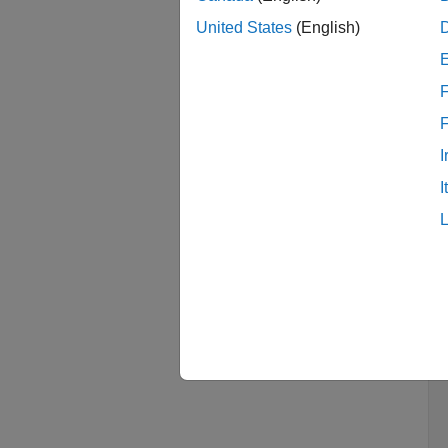
ア
United States
(English)
手順
F
M
My
I
I