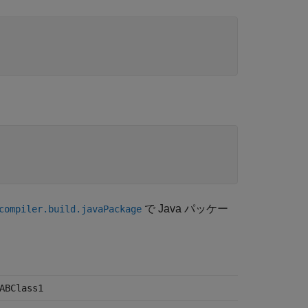
で Java パッケー
compiler.build.javaPackage
ABClass1