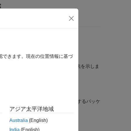
wers
クラスの使用
確認できます。現在の位置情報に基づ
®
va
アプリケーションを作成する方法を示しま
使用して MATLAB クラスにアクセスするパッケ
アジア太平洋地域
Australia
(English)
。
India
(English)