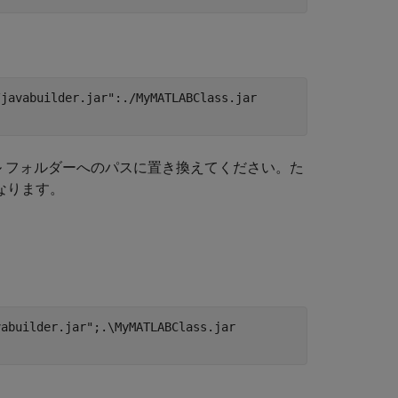
/javabuilder.jar":./MyMATLABClass.jar
 フォルダーへのパスに置き換えてください。た
なります。
vabuilder.jar";.\MyMATLABClass.jar