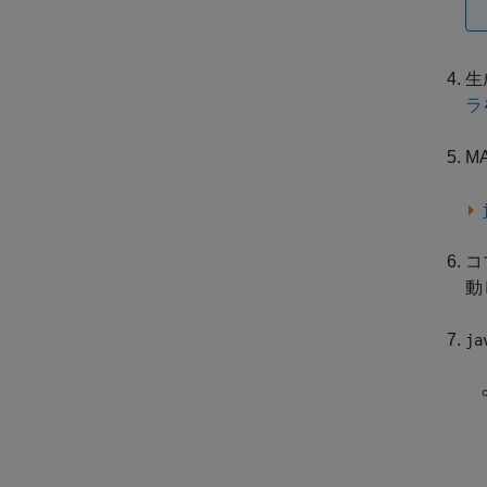
生
ラ
M
コ
動
ja