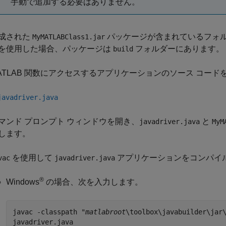
手動で追加する必要はありません。
成された
パッケージが含まれているフォ
MyMATLABClass1.jar
を使用した場合、パッケージは
フォルダーにあります。
build
ATLAB 関数にアクセスするアプリケーションのソース コー
javadriver.java
マンド プロンプト ウィンドウを開き、
と
javadriver.java
MyM
します。
を使用して
アプリケーションをコンパイ
vac
javadriver.java
®
Windows
の場合、次を入力します。
javac -classpath "
matlabroot
\toolbox\javabuilder\jar
javadriver.java