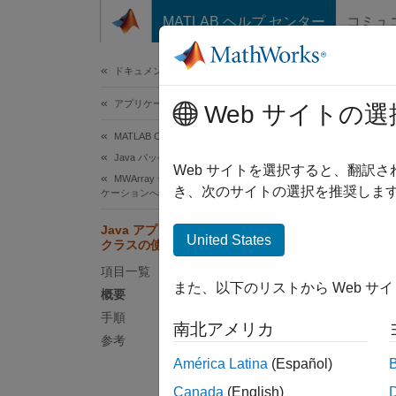
コンテンツへスキップ
MATLAB ヘルプ センター
コミュ
ドキュメ
ドキュメンテーションのホーム
アプリケーションのデプロイ
Jav
Web サイトの選
MATLAB Compiler SDK
Java パッケージの統合
概要
Web サイトを選択すると、翻訳
MWArray データ API を使用した Java アプリ
き、次のサイトの選択を推奨します
ケーションへのデプロイ
この例
す。
Java アプリケーションでの MATLAB
United States
クラスの使用
この例
項目一覧
また、以下のリストから Web サ
概要
MA
手順
ー
南北アメリカ
参考
América Latina
(Español)
J
Canada
(English)