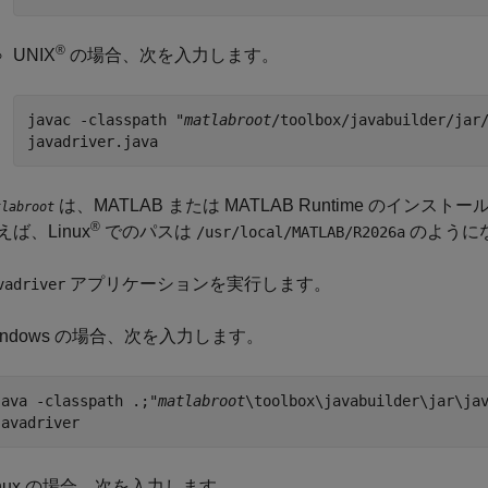
®
UNIX
の場合、次を入力します。
javac -classpath "
matlabroot
/toolbox/javabuilder/jar
javadriver.java
は、MATLAB または
MATLAB Runtime
のインストール
tlabroot
®
えば、Linux
でのパスは
のように
/usr/local/MATLAB/
R2026a
アプリケーションを実行します。
vadriver
indows の場合、次を入力します。
java -classpath .;"
matlabroot
\toolbox\javabuilder\jar\ja
javadriver
inux の場合、次を入力します。