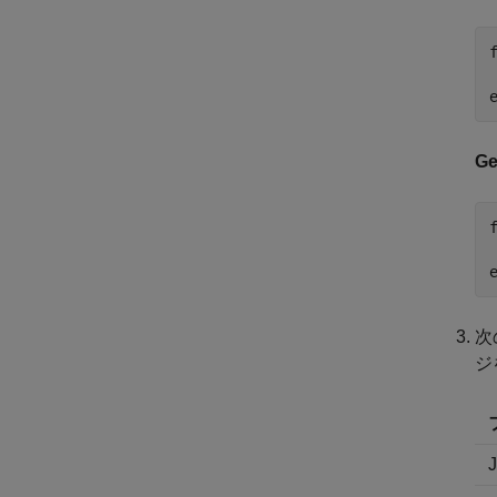
Ge
次
ジ