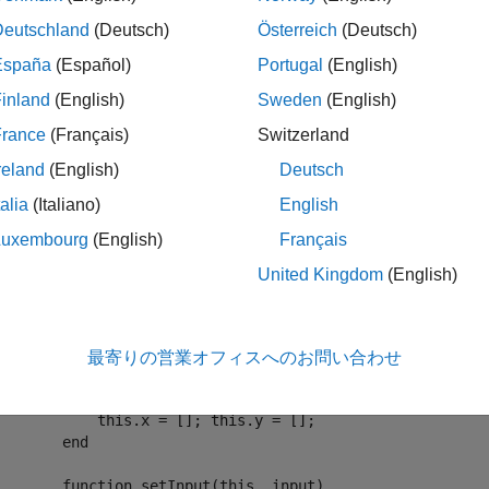
プリケーションをビルドして実行します。
Deutschland
(Deutsch)
Österreich
(Deutsch)
España
(Español)
Portugal
(English)
inland
(English)
Sweden
(English)
ATLAB で、パッケージ化対象の MATLAB コードを調べま
France
(Français)
Switzerland
という名前の MATLAB クラスを作成します。
MATLABClass.m
reland
(English)
Deutsch
classdef
 MyMatlabClass < handle

talia
(Italiano)
English
Luxembourg
(English)
Français
properties
 (Access = private)

        x 
% input variable
United Kingdom
(English)
        y 
% input variable
        z 
% result variable
end
最寄りの営業オフィスへのお問い合わせ
methods
function
 this = MyMatlabClass()

            this.x = []; this.y = [];

end
function
 setInput(this, input)
