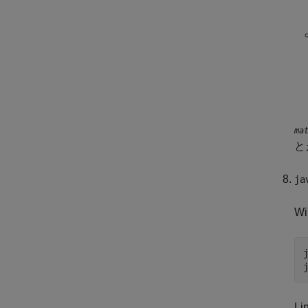
ma
と
ja
W
L