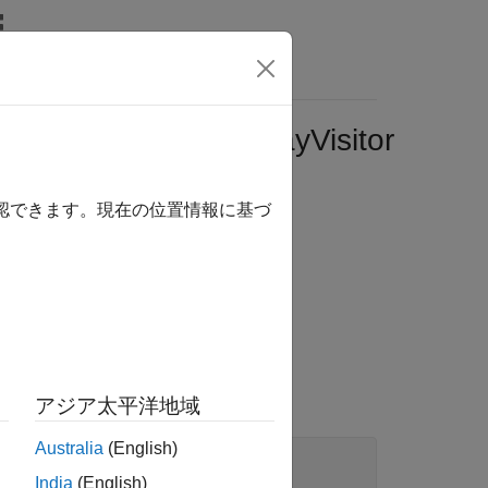
oting.AbstractMWArrayVisitor
確認できます。現在の位置情報に基づ
アジア太平洋地域
Australia
(English)
lang.Object 

India
(English)