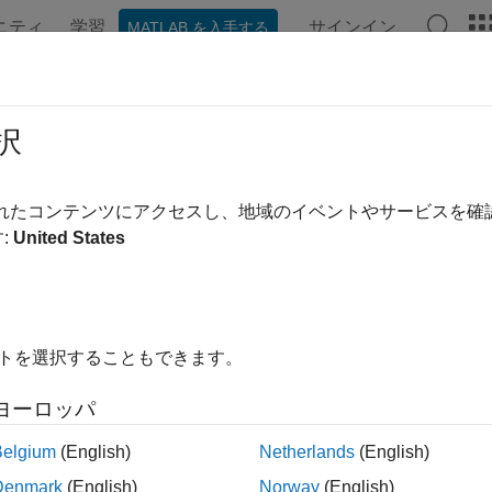
ニティ
学習
サインイン
MATLAB を入手する
ンテーション
例
関数
アプリ
Videos
Answers
.mathworks.toolbox.javabuilder.rem
択
ss
されたコンテンツにアクセスし、地域のイベントやサービスを
:
United States
pace:
com.mathworks.toolbox.javabuilder.remoting
stractMWArrayVisitor
ct
Java
class to provide visitor pattern for array types
ription
イトを選択することもできます。
ation
ヨーロッパ
Belgium
(English)
Netherlands
(English)
ic abstract class AbstractMWArrayVisitor<T> extends java.
Denmark
(English)
Norway
(English)
ements MWArrayVisitor<T>