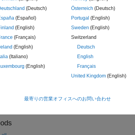
Deutschland
(Deutsch)
Österreich
(Deutsch)
 visitor class.
España
(Español)
Portugal
(English)
inland
(English)
Sweden
(English)
ented Interfaces
:
MWArrayVisitor<T>
France
(Français)
Switzerland
tion
reland
(English)
Deutsch
talia
(Italiano)
English
ructors
Luxembourg
(English)
Français
tructor.
United Kingdom
(English)
erties
 Properties
最寄りの営業オフィスへのお問い合わせ
ic properties.
ods