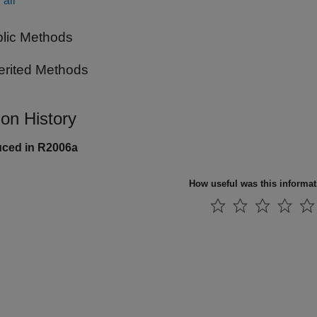
all
lic Methods
erited Methods
ion History
uced in R2006a
How useful was this informa