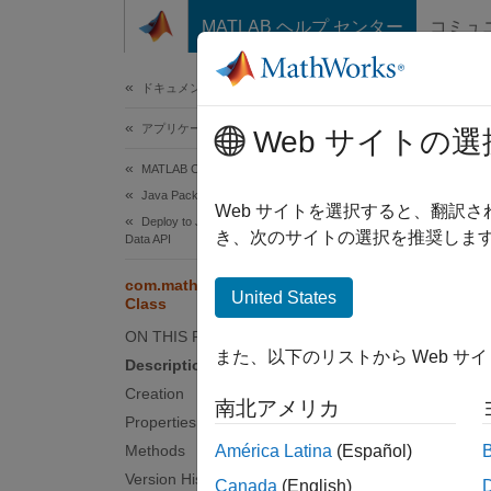
コンテンツへスキップ
MATLAB ヘルプ センター
コミュ
ドキュメ
ドキュメンテーションのホーム
アプリケーションのデプロイ
com
Web サイトの選
Cla
MATLAB Compiler SDK
Java Package Integration
Web サイトを選択すると、翻訳
Deploy to Java Applications Using MWArray
き、次のサイトの選択を推奨します
Data API
Names
com.mathworks.toolbox.javabuilder.remoting.Ab
United States
Abstra
Class
ON THIS PAGE
Desc
また、以下のリストから Web サ
Description
Creation
Declar
南北アメリカ
Properties
Methods
América Latina
(Español)
publ
Version History
Canada
(English)
impl