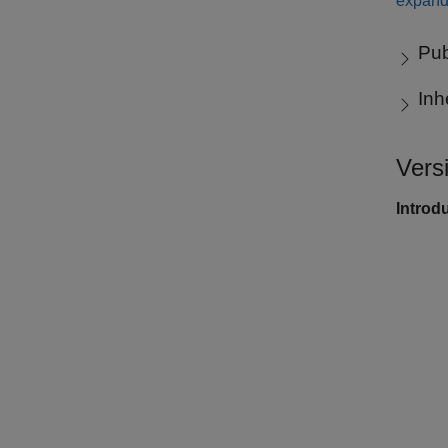
expand 
Pub
Inh
Vers
Introd